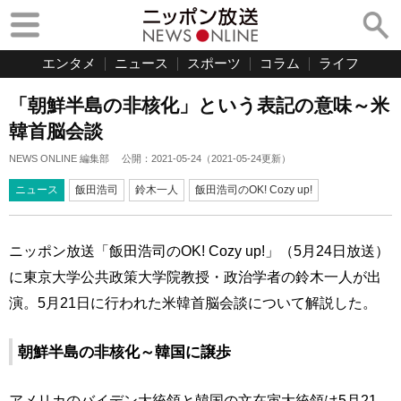
エンタメ
ニュース
スポーツ
コラム
ライフ
「朝鮮半島の非核化」という表記の意味～米
韓首脳会談
NEWS ONLINE 編集部
公開：
2021-05-24
（
2021-05-24
更新）
ニュース
飯田浩司
鈴木一人
飯田浩司のOK! Cozy up!
ニッポン放送「飯田浩司のOK! Cozy up!」（5月24日放送）
に東京大学公共政策大学院教授・政治学者の鈴木一人が出
演。5月21日に行われた米韓首脳会談について解説した。
朝鮮半島の非核化～韓国に譲歩
アメリカのバイデン大統領と韓国の文在寅大統領は5月21