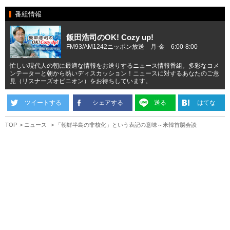
番組情報
飯田浩司のOK! Cozy up!
FM93/AM1242ニッポン放送 月-金 6:00-8:00
忙しい現代人の朝に最適な情報をお送りするニュース情報番組。多彩なコメ
ンテーターと朝から熱いディスカッション！ニュースに対するあなたのご意
見（リスナーズオピニオン）をお待ちしています。
ツイートする
シェアする
送る
はてな
TOP
ニュース
「朝鮮半島の非核化」という表記の意味～米韓首脳会談