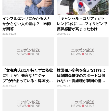
インフルエンザにかかる人と
「キャンセル・コリア」がト
かからない人の差は？ 医師
レンド1位に……フィリピンで
が回答
反韓感情が高まったわけ
2020.01.08
2020.09.19
「文在寅氏は1年持たずに監獄
韓国側が姿勢を変えなければ
に行くぞ」発言など“ジャ
日韓関係修復のスタートは切
ブ”が始まっている～韓国次期
れない～菅総理が韓国の情報
大統領選挙
機関トップと非公式で面会
2021.05.22
2021.05.14