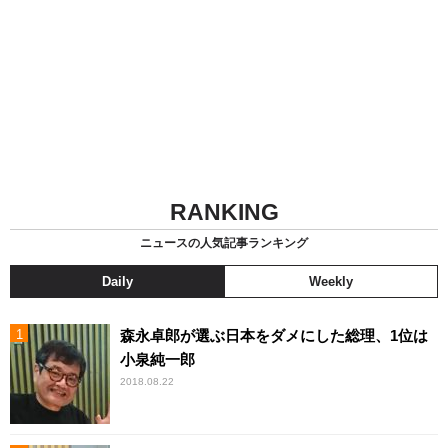
RANKING
ニュースの人気記事ランキング
Daily
Weekly
森永卓郎が選ぶ日本をダメにした総理、1位は
小泉純一郎
2018.08.22