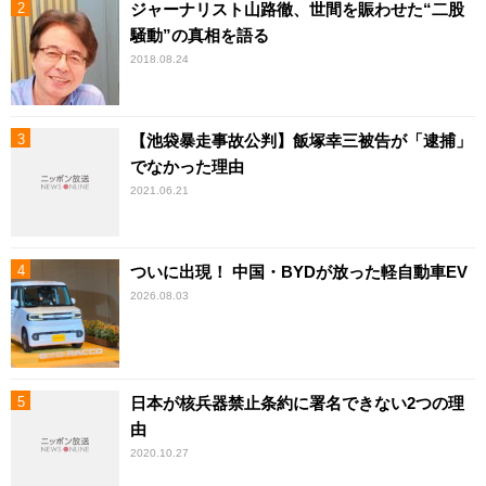
ジャーナリスト山路徹、世間を賑わせた“二股
騒動”の真相を語る
2018.08.24
【池袋暴走事故公判】飯塚幸三被告が「逮捕」
でなかった理由
2021.06.21
ついに出現！ 中国・BYDが放った軽自動車EV
2026.08.03
日本が核兵器禁止条約に署名できない2つの理
由
2020.10.27