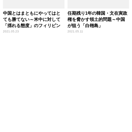
中国とはまともにやってはと
任期残り1年の韓国・文在寅政
ても勝てない～米中に対して
権を脅かす領土的問題～中国
「揺れる態度」のフィリピン
が狙う「白翎島」
2021.05.23
2021.05.11