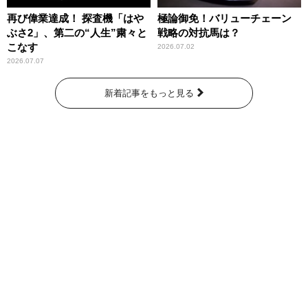
再び偉業達成！ 探査機「はや
極論御免！バリューチェーン
ぶさ2」、第二の“人生”粛々と
戦略の対抗馬は？
こなす
2026.07.02
2026.07.07
新着記事をもっと見る