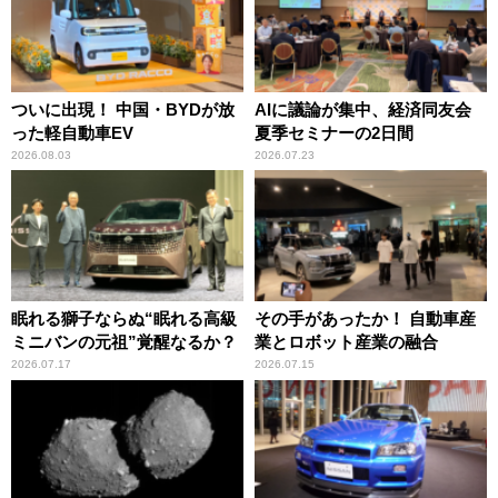
ついに出現！ 中国・BYDが放
AIに議論が集中、経済同友会
った軽自動車EV
夏季セミナーの2日間
2026.08.03
2026.07.23
眠れる獅子ならぬ“眠れる高級
その手があったか！ 自動車産
ミニバンの元祖”覚醒なるか？
業とロボット産業の融合
2026.07.17
2026.07.15