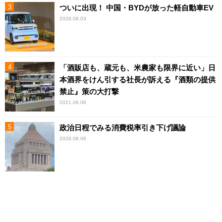
ついに出現！ 中国・BYDが放った軽自動車EV
2026.08.03
「酒販店も、蔵元も、米農家も限界に近い」日
本酒界をけん引する社長が訴える『酒類の提供
禁止』策の大打撃
2021.06.08
政治日程でみる消費税率引き下げ議論
2026.08.06