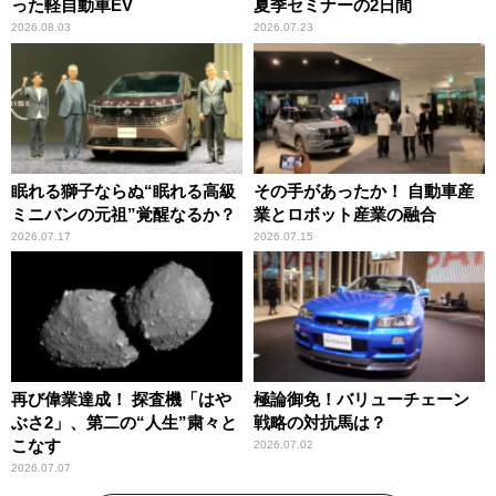
った軽自動車EV
夏季セミナーの2日間
2026.08.03
2026.07.23
眠れる獅子ならぬ“眠れる高級
その手があったか！ 自動車産
ミニバンの元祖”覚醒なるか？
業とロボット産業の融合
2026.07.17
2026.07.15
再び偉業達成！ 探査機「はや
極論御免！バリューチェーン
ぶさ2」、第二の“人生”粛々と
戦略の対抗馬は？
こなす
2026.07.02
2026.07.07