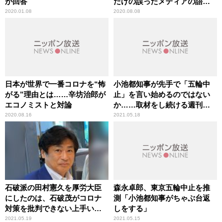
が回答
だけの誤ったメディアの語法
に辛坊治郎が異議
2020.01.08
2020.08.08
日本が世界で一番コロナを“怖
小池都知事が先手で「五輪中
がる”理由とは……辛坊治郎が
止」を言い始めるのではない
エコノミストと対論
か……取材をし続ける週刊文
春記者が語るその背景
2020.08.16
2021.05.18
石破派の田村憲久を厚労大臣
森永卓郎、東京五輪中止を推
にしたのは、石破茂がコロナ
測「小池都知事がちゃぶ台返
対策を批判できない上手い人
しをする」
事—週刊文春記者が政局分析
2021.05.19
2021.05.15