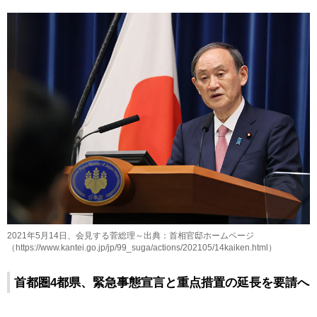
2021年5月14日、会見する菅総理～出典：首相官邸ホームページ
（https://www.kantei.go.jp/jp/99_suga/actions/202105/14kaiken.html）
首都圏4都県、緊急事態宣言と重点措置の延長を要請へ