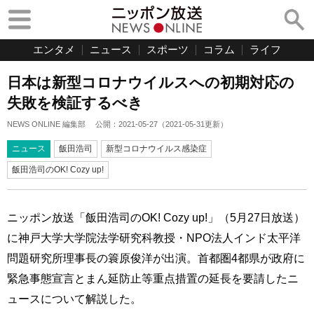
エンタメ
ニュース
スポーツ
コラム
ライフ
日本は新型コロナウイルスへの初期対応の
失敗を検証するべき
NEWS ONLINE 編集部
公開：
2021-05-27
（
2021-05-31
更新）
ニュース
飯田浩司
新型コロナウイルス感染症
飯田浩司のOK! Cozy up!
ニッポン放送「飯田浩司のOK! Cozy up!」（5月27日放送）
に神戸大学大学院法学研究科教授・NPO法人インド太平洋
問題研究所理事長の簑原俊洋が出演。首都圏4都県が政府に
緊急事態宣言とまん延防止等重点措置の延長を要請したニ
ュースについて解説した。