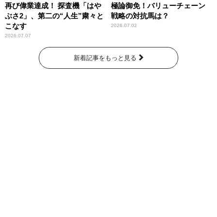
再び偉業達成！ 探査機「はや
極論御免！バリューチェーン
ぶさ2」、第二の“人生”粛々と
戦略の対抗馬は？
こなす
2026.07.02
2026.07.07
新着記事をもっと見る