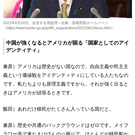
2021年6月10日、会見する菅総理～出典：首相官邸ホームページ
（https://www.kantei.go.jp/jp/99_suga/actions/202106/10bura.html）
中国が強くなるとアメリカが困る「国家としてのアイ
デンティティ」
兼原）アメリカは歴史がない国なので、自由主義や民主主
義という価値観をアイデンティティにしている人たちなの
です。私たちよりも原理主義ですから、それが強く出ると
きはアメリカが頑張るときです。
飯田）あれだけ移民がたくさん入っている国だと。
兼原）歴史や共通のバックグラウンドはゼロです。メイフ
ラワー号で来た人はほんの一握りで、ほとんどが移民船か