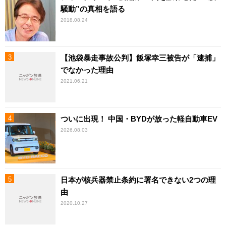
騒動”の真相を語る
2018.08.24
【池袋暴走事故公判】飯塚幸三被告が「逮捕」
でなかった理由
2021.06.21
ついに出現！ 中国・BYDが放った軽自動車EV
2026.08.03
日本が核兵器禁止条約に署名できない2つの理
由
2020.10.27