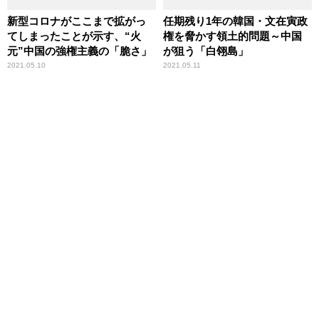
新型コロナがここまで拡がっ
任期残り1年の韓国・文在寅政
てしまったことが示す、“火
権を脅かす領土的問題～中国
元”中国の強権主義の「脆さ」
が狙う「白翎島」
2021.05.10
2021.05.11