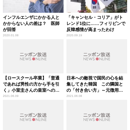
インフルエンザにかかる人と
「キャンセル・コリア」がト
かからない人の差は？ 医師
レンド1位に……フィリピンで
が回答
反韓感情が高まったわけ
2020.01.08
2020.09.19
【ロースクール卒業】「普通
日本への敵視で国民の心を結
であれば男性の方から手を引
集してきた韓国 この隣国と
く」小室圭さんの皇室への畏
の「付き合い方」～元徴用工
敬・愛情の乏しさを竹田恒泰
訴訟で日本企業への請求を却
2021.06.09
2021.06.08
氏が指摘
下