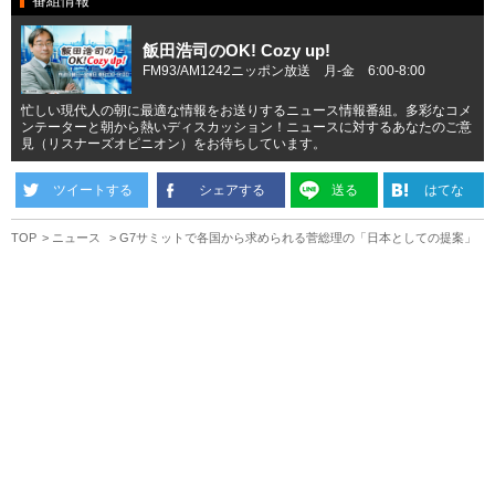
番組情報
飯田浩司のOK! Cozy up!
FM93/AM1242ニッポン放送 月-金 6:00-8:00
忙しい現代人の朝に最適な情報をお送りするニュース情報番組。多彩なコメ
ンテーターと朝から熱いディスカッション！ニュースに対するあなたのご意
見（リスナーズオピニオン）をお待ちしています。
ツイートする
シェアする
送る
はてな
TOP
ニュース
G7サミットで各国から求められる菅総理の「日本としての提案」