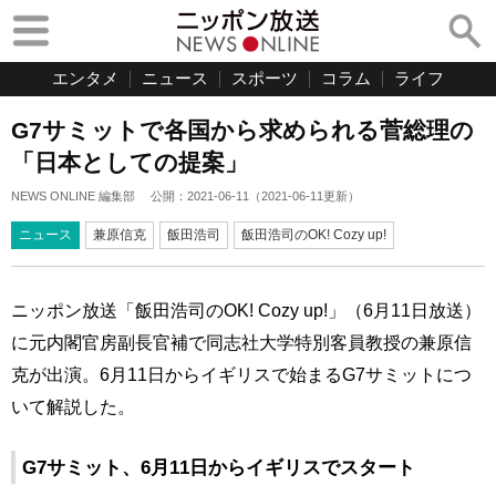
エンタメ
ニュース
スポーツ
コラム
ライフ
G7サミットで各国から求められる菅総理の
「日本としての提案」
NEWS ONLINE 編集部
公開：
2021-06-11
（
2021-06-11
更新）
ニュース
兼原信克
飯田浩司
飯田浩司のOK! Cozy up!
ニッポン放送「飯田浩司のOK! Cozy up!」（6月11日放送）
に元内閣官房副長官補で同志社大学特別客員教授の兼原信
克が出演。6月11日からイギリスで始まるG7サミットにつ
いて解説した。
G7サミット、6月11日からイギリスでスタート