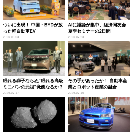
ついに出現！ 中国・BYDが放
AIに議論が集中、経済同友会
った軽自動車EV
夏季セミナーの2日間
2026.08.03
2026.07.23
眠れる獅子ならぬ“眠れる高級
その手があったか！ 自動車産
ミニバンの元祖”覚醒なるか？
業とロボット産業の融合
2026.07.17
2026.07.15