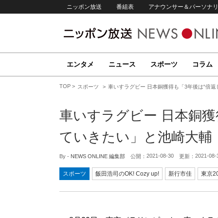
ニッポン放送
番組表
アナウンサー＆パーソナ
エンタメ
ニュース
スポーツ
コラム
TOP
スポーツ
車いすラグビー 日本銅獲得も「3年後は“倍
車いすラグビー 日本銅獲
ていきたい」と池崎大輔
2021-08-30
2021-08-
By -
NEWS ONLINE 編集部
公開：
更新：
スポーツ
飯田浩司のOK! Cozy up!
新行市佳
東京2