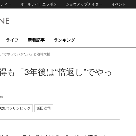
リティー
オールナイトニッポン
ショウアップナイター
イベント
ライフ
新着記事
ランキング
返し”でやっていきたい」と池崎大輔
得も「3年後は“倍返し”でやっ
30
020パラリンピック
飯田浩司