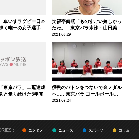
 車いすラグビー日本
笑福亭鶴瓶「ものすごい嬉しかっ
導く唯一の女子選手
たわ」 東京パラ水泳・山田美幸
の銀メダルに感動
2021.08.29
「東京パラ」二冠達成
役割のバトンをつないで金メダル
真と走り続けた5年間
へ……東京パラ ゴールボール女
子日本代表が意気込みを語る
2021.08.24
ORIES：
エンタメ
ニュース
スポーツ
コラム