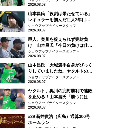
ショウアップナイタースタッフ
2026.08.08
山本昌氏「役割は果たせている」
レギュラーを掴んだ巨人2年目の
新人王候補
ショウアップナイタースタッフ
2026.08.07
巨人、奥川を捉えられず完封負
け 山本昌氏「今日の負けは仕方
がない」
ショウアップナイタースタッフ
2026.08.07
山本昌氏「大城選手自身がびっく
りしていましたね」ヤクルトのフ
ァースト・澤井の判断を評価
ショウアップナイタースタッフ
2026.08.07
ヤクルト、奥川の完封勝利で連敗
を止める！山本昌氏「勝つにはこ
ういう形しかない」
ショウアップナイタースタッフ
2026.08.07
#39 新井貴浩（広島）通算300号
ホームラン