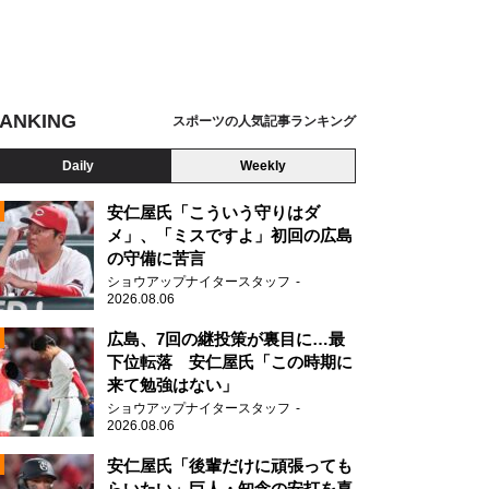
ANKING
スポーツの人気記事ランキング
Daily
Weekly
安仁屋氏「こういう守りはダ
メ」、「ミスですよ」初回の広島
の守備に苦言
ショウアップナイタースタッフ
2026.08.06
2
広島、7回の継投策が裏目に…最
下位転落 安仁屋氏「この時期に
来て勉強はない」
ショウアップナイタースタッフ
2026.08.06
2
安仁屋氏「後輩だけに頑張っても
らいたい」巨人・知念の安打を喜