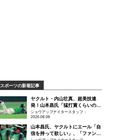
スポーツの新着記事
ヤクルト・内山壮真、超美技連
発！山本昌氏「猛打賞くらいの価
値」
ショウアップナイタースタッフ
2026.08.08
山本昌氏、ヤクルトにエール「自
信を持って欲しい」、「ファンの
方も毎日応援してくれています」