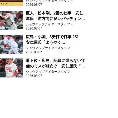
ショウアップナイタースタッフ
2026.08.07
巨人・松本剛、2番の仕事 安仁
屋氏「逆方向に良いバッティン
グ」
ショウアップナイタースタッフ
2026.08.07
広島・小園、3安打で打率.251
安仁屋氏「ようやく…」
ショウアップナイタースタッフ
2026.08.07
最下位・広島、記録に残らない守
備のミスが相次ぐ 安仁屋氏「最
近守りのミスが多い」
ショウアップナイタースタッフ
2026.08.07