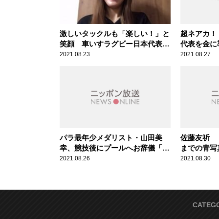
激しいタックルも「楽しい！」と
超ネアカ！
笑顔 車いすラグビー日本代表・
代表を金に
倉橋香衣
2021.08.23
2021.08.27
パラ最年少メダリスト・山田美
佐藤友祈 
幸、競技後にプールへお辞儀「泳
までの青写
がせてもらっているので『ありが
2021.08.26
2021.08.30
とうございました』と」
CATEG