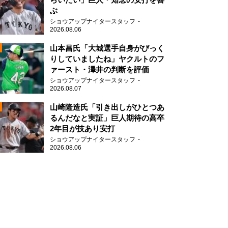
ぶ
2
ショウアップナイタースタッフ
2026.08.06
山本昌氏「大城選手自身がびっく
りしていましたね」ヤクルトのフ
ァースト・澤井の判断を評価
ショウアップナイタースタッフ
2026.08.07
2
山崎隆造氏「引き出しがひとつあ
るんだなと実証」巨人期待の高卒
2年目が技あり安打
ショウアップナイタースタッフ
2026.08.06
2