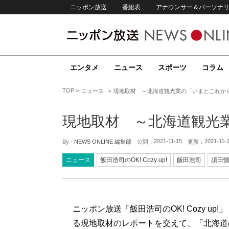
ニッポン放送
番組表
アナウンサー＆パーソナ
エンタメ
ニュース
スポーツ
コラム
TOP
ニュース
現地取材 ～北海道観光業の「いまとこれか
現地取材 ～北海道観光
2021-11-15
2021-11-
By -
NEWS ONLINE 編集部
公開：
更新：
ニュース
飯田浩司のOK! Cozy up!
飯田浩司
須田
ニッポン放送「飯田浩司のOK! Cozy u
る現地取材のレポートを交えて、「北海道