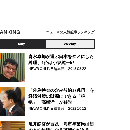
ANKING
ニュースの人気記事ランキング
Daily
Weekly
森永卓郎が選ぶ日本をダメにした
総理、1位は小泉純一郎
NEWS ONLINE 編集部
2018.08.22
N
「外為特会の含み益約37兆円」を
経済対策の財源にできる「根
拠」 高橋洋一が解説
NEWS ONLINE 編集部
2022.10.12
亀井静香が言及『高市早苗氏は初
の女性総理になる可能性がある』