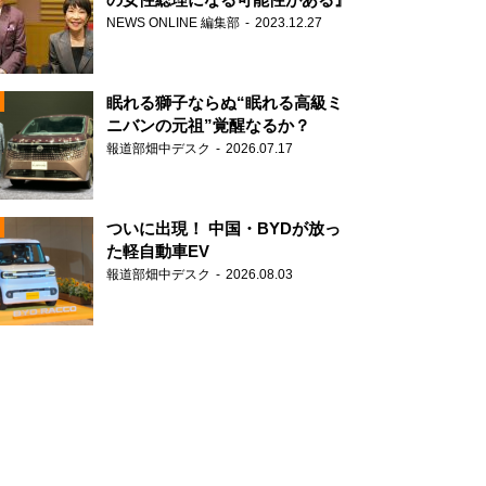
NEWS ONLINE 編集部
2023.12.27
眠れる獅子ならぬ“眠れる高級ミ
ニバンの元祖”覚醒なるか？
報道部畑中デスク
2026.07.17
N
ついに出現！ 中国・BYDが放っ
た軽自動車EV
報道部畑中デスク
2026.08.03
N