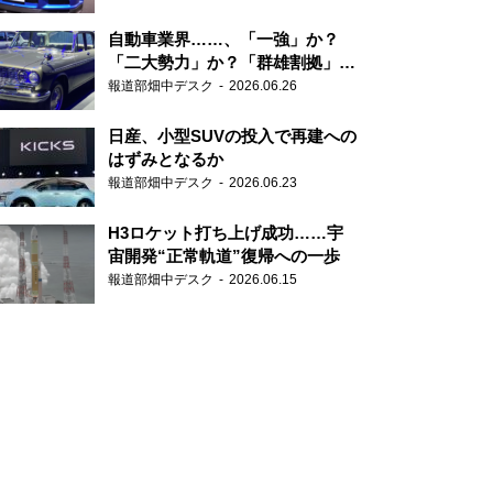
自動車業界……、「一強」か？
「二大勢力」か？「群雄割拠」
か？
報道部畑中デスク
2026.06.26
日産、小型SUVの投入で再建への
はずみとなるか
報道部畑中デスク
2026.06.23
H3ロケット打ち上げ成功……宇
宙開発“正常軌道”復帰への一歩
報道部畑中デスク
2026.06.15