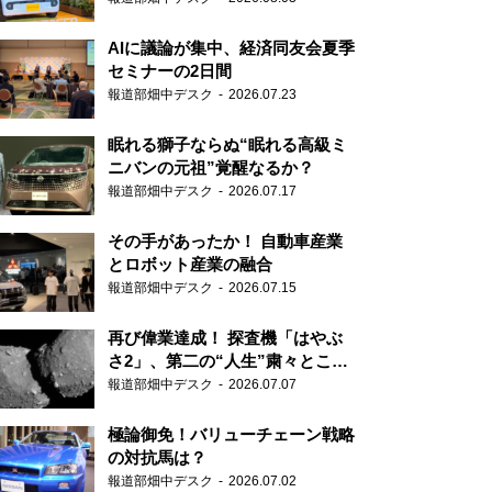
AIに議論が集中、経済同友会夏季
セミナーの2日間
報道部畑中デスク
2026.07.23
眠れる獅子ならぬ“眠れる高級ミ
ニバンの元祖”覚醒なるか？
報道部畑中デスク
2026.07.17
その手があったか！ 自動車産業
とロボット産業の融合
報道部畑中デスク
2026.07.15
再び偉業達成！ 探査機「はやぶ
さ2」、第二の“人生”粛々とこな
す
報道部畑中デスク
2026.07.07
極論御免！バリューチェーン戦略
の対抗馬は？
報道部畑中デスク
2026.07.02