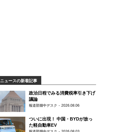
ニュースの新着記事
政治日程でみる消費税率引き下げ
議論
報道部畑中デスク
2026.08.06
ついに出現！ 中国・BYDが放っ
た軽自動車EV
報道部畑中デスク
2026.08.03