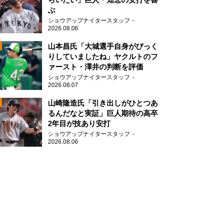
ぶ
2
ショウアップナイタースタッフ
2026.08.06
山本昌氏「大城選手自身がびっく
りしていましたね」ヤクルトのフ
ァースト・澤井の判断を評価
ショウアップナイタースタッフ
2026.08.07
2
山崎隆造氏「引き出しがひとつあ
るんだなと実証」巨人期待の高卒
2年目が技あり安打
ショウアップナイタースタッフ
2026.08.06
2