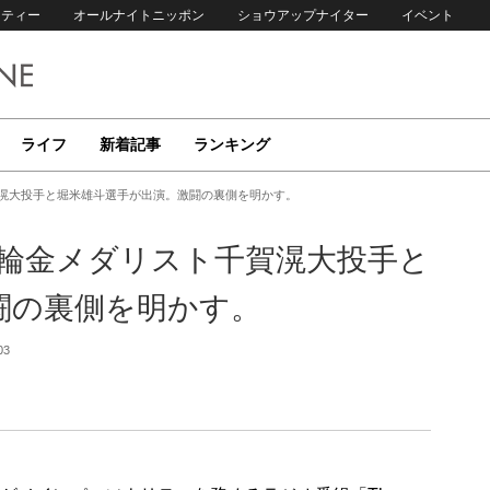
リティー
オールナイトニッポン
ショウアップナイター
イベント
ライフ
新着記事
ランキング
賀滉大投手と堀米雄斗選手が出演。激闘の裏側を明かす。
五輪金メダリスト千賀滉大投手と
闘の裏側を明かす。
03