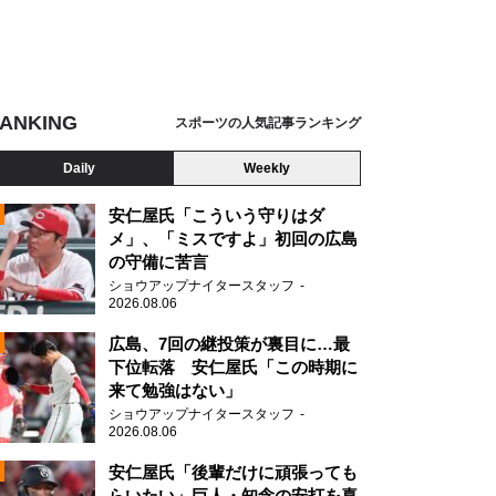
ANKING
スポーツの人気記事ランキング
Daily
Weekly
安仁屋氏「こういう守りはダ
メ」、「ミスですよ」初回の広島
の守備に苦言
ショウアップナイタースタッフ
2026.08.06
2
広島、7回の継投策が裏目に…最
下位転落 安仁屋氏「この時期に
来て勉強はない」
ショウアップナイタースタッフ
2026.08.06
2
安仁屋氏「後輩だけに頑張っても
らいたい」巨人・知念の安打を喜