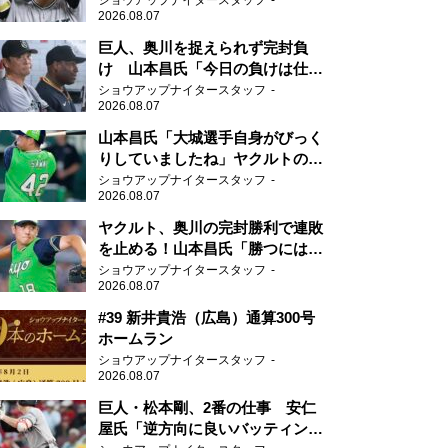
ショウアップナイタースタッフ
2026.08.07
巨人、奥川を捉えられず完封負
け 山本昌氏「今日の負けは仕方
がない」
ショウアップナイタースタッフ
2026.08.07
山本昌氏「大城選手自身がびっく
りしていましたね」ヤクルトのフ
ァースト・澤井の判断を評価
ショウアップナイタースタッフ
2026.08.07
ヤクルト、奥川の完封勝利で連敗
を止める！山本昌氏「勝つにはこ
ういう形しかない」
ショウアップナイタースタッフ
2026.08.07
#39 新井貴浩（広島）通算300号
ホームラン
ショウアップナイタースタッフ
2026.08.07
巨人・松本剛、2番の仕事 安仁
屋氏「逆方向に良いバッティン