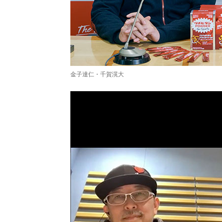
金子達仁・千賀滉大