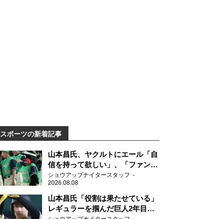
スポーツの新着記事
山本昌氏、ヤクルトにエール「自
信を持って欲しい」、「ファンの
方も毎日応援してくれています」
ショウアップナイタースタッフ
2026.08.08
山本昌氏「役割は果たせている」
レギュラーを掴んだ巨人2年目の
新人王候補