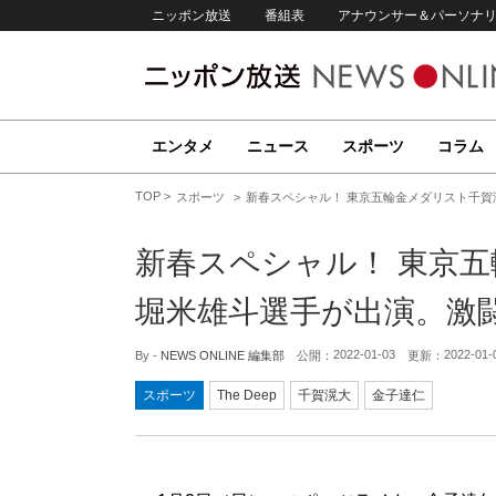
ニッポン放送
番組表
アナウンサー＆パーソナ
エンタメ
ニュース
スポーツ
コラム
TOP
スポーツ
新春スペシャル！ 東京五輪金メダリスト千
新春スペシャル！ 東京
堀米雄斗選手が出演。激
2022-01-03
2022-01-
By -
NEWS ONLINE 編集部
公開：
更新：
スポーツ
The Deep
千賀滉大
金子達仁