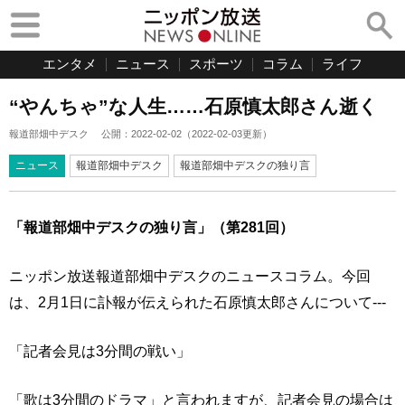
エンタメ
ニュース
スポーツ
コラム
ライフ
“やんちゃ”な人生……石原慎太郎さん逝く
報道部畑中デスク
公開：
2022-02-02
（
2022-02-03
更新）
ニュース
報道部畑中デスク
報道部畑中デスクの独り言
「報道部畑中デスクの独り言」（第281回）
ニッポン放送報道部畑中デスクのニュースコラム。今回
は、2月1日に訃報が伝えられた石原慎太郎さんについて---
「記者会見は3分間の戦い」
「歌は3分間のドラマ」と言われますが、記者会見の場合は