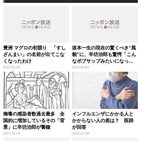
豊洲 マグロの初競り 「すし
坂本一生の現在の驚くべき“風
ざんまい」の名前が出てこな
貌”に、辛坊治郎も驚愕「こん
くなったわけ
なボブサップみたいになって
いるとは」
2022.01.05
2022.01.04
梅毒の感染者数過去最多 全
インフルエンザにかかる人と
国的に増加しているその「背
かからない人の差は？ 医師
景」に辛坊治郎が警鐘
が回答
2021.12.14
2020.01.08