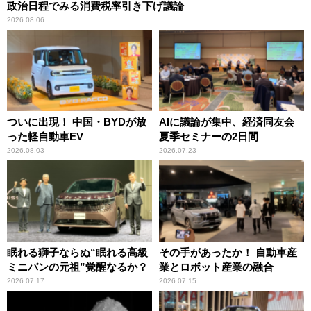
政治日程でみる消費税率引き下げ議論
2026.08.06
ついに出現！ 中国・BYDが放
AIに議論が集中、経済同友会
った軽自動車EV
夏季セミナーの2日間
2026.08.03
2026.07.23
眠れる獅子ならぬ“眠れる高級
その手があったか！ 自動車産
ミニバンの元祖”覚醒なるか？
業とロボット産業の融合
2026.07.17
2026.07.15