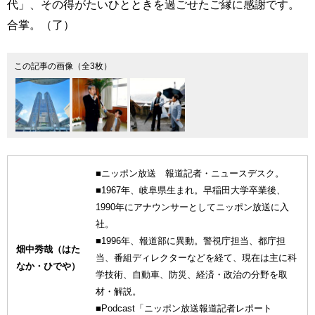
代」、その得がたいひとときを過ごせたご縁に感謝です。
合掌。（了）
この記事の画像（全3枚）
■ニッポン放送 報道記者・ニュースデスク。
■1967年、岐阜県生まれ。早稲田大学卒業後、
1990年にアナウンサーとしてニッポン放送に入
社。
■1996年、報道部に異動。警視庁担当、都庁担
畑中秀哉（はた
当、番組ディレクターなどを経て、現在は主に科
なか・ひでや）
学技術、自動車、防災、経済・政治の分野を取
材・解説。
■Podcast「ニッポン放送報道記者レポート