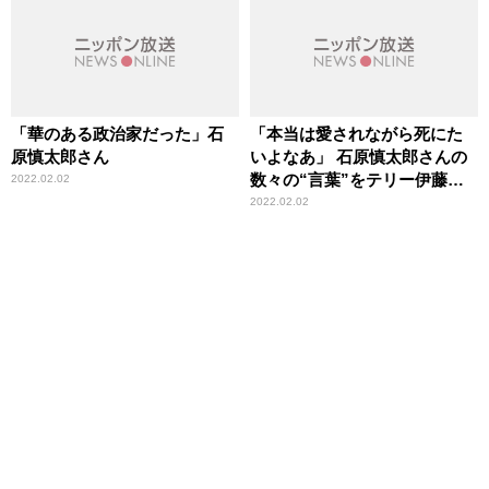
「華のある政治家だった」石
「本当は愛されながら死にた
原慎太郎さん
いよなあ」 石原慎太郎さんの
数々の“言葉”をテリー伊藤が
2022.02.02
明かす
2022.02.02