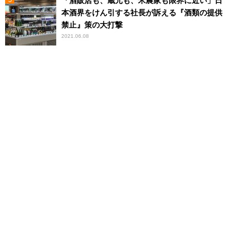
「酒販店も、蔵元も、米農家も限界に近い」日
本酒界をけん引する社長が訴える『酒類の提供
禁止』策の大打撃
2021.06.08