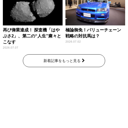
再び偉業達成！ 探査機「はや
極論御免！バリューチェーン
ぶさ2」、第二の“人生”粛々と
戦略の対抗馬は？
こなす
2026.07.02
2026.07.07
新着記事をもっと見る