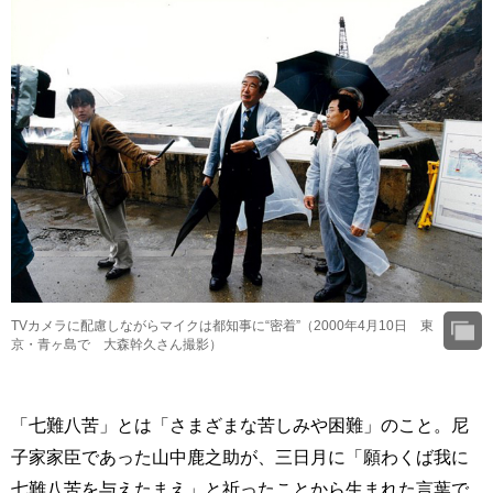
TVカメラに配慮しながらマイクは都知事に“密着”（2000年4月10日 東
京・青ヶ島で 大森幹久さん撮影）
「七難八苦」とは「さまざまな苦しみや困難」のこと。尼
子家家臣であった山中鹿之助が、三日月に「願わくば我に
七難八苦を与えたまえ」と祈ったことから生まれた言葉で