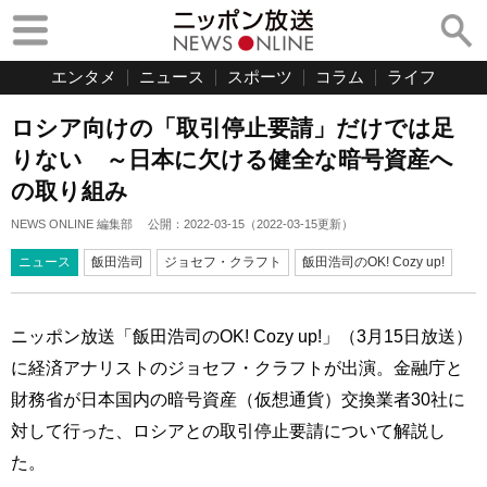
エンタメ
ニュース
スポーツ
コラム
ライフ
ロシア向けの「取引停止要請」だけでは足
りない ～日本に欠ける健全な暗号資産へ
の取り組み
NEWS ONLINE 編集部
公開：
2022-03-15
（
2022-03-15
更新）
ニュース
飯田浩司
ジョセフ・クラフト
飯田浩司のOK! Cozy up!
ニッポン放送「飯田浩司のOK! Cozy up!」（3月15日放送）
に経済アナリストのジョセフ・クラフトが出演。金融庁と
財務省が日本国内の暗号資産（仮想通貨）交換業者30社に
対して行った、ロシアとの取引停止要請について解説し
た。