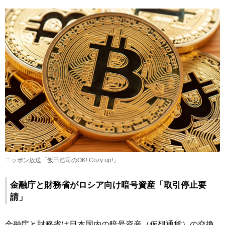
ニッポン放送「飯田浩司のOK! Cozy up!」
金融庁と財務省がロシア向け暗号資産「取引停止要
請」
金融庁と財務省は日本国内の暗号資産（仮想通貨）の交換