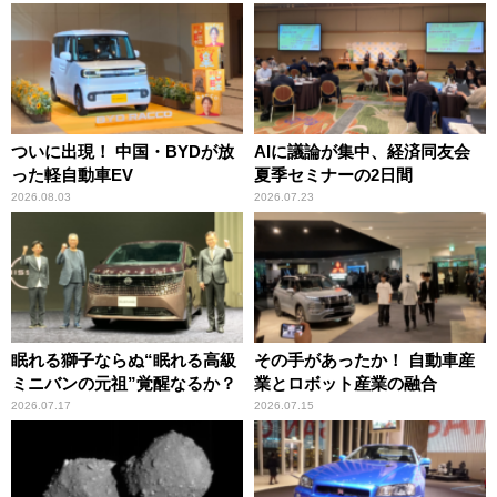
ついに出現！ 中国・BYDが放
AIに議論が集中、経済同友会
った軽自動車EV
夏季セミナーの2日間
2026.08.03
2026.07.23
眠れる獅子ならぬ“眠れる高級
その手があったか！ 自動車産
ミニバンの元祖”覚醒なるか？
業とロボット産業の融合
2026.07.17
2026.07.15