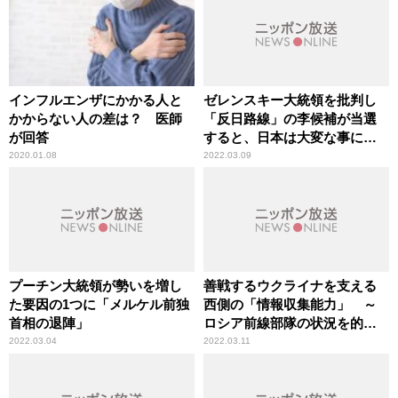
インフルエンザにかかる人と
ゼレンスキー大統領を批判し
かからない人の差は？ 医師
「反日路線」の李候補が当選
が回答
すると、日本は大変な事にな
る
2020.01.08
2022.03.09
プーチン大統領が勢いを増し
善戦するウクライナを支える
た要因の1つに「メルケル前独
西側の「情報収集能力」 ～
首相の退陣」
ロシア前線部隊の状況を的確
に把握
2022.03.04
2022.03.11