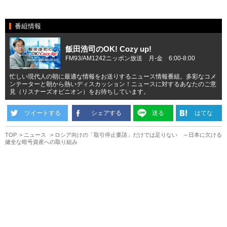
番組情報
飯田浩司のOK! Cozy up!
FM93/AM1242ニッポン放送 月-金 6:00-8:00
忙しい現代人の朝に最適な情報をお送りするニュース情報番組。多彩なコメ
ンテーターと朝から熱いディスカッション！ニュースに対するあなたのご意
見（リスナーズオピニオン）をお待ちしています。
ツイートする
シェアする
送る
はてな
TOP
ニュース
ロシア向けの「取引停止要請」だけでは足りない ～日本に欠ける
健全な暗号資産への取り組み