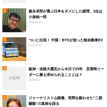
森永卓郎が選ぶ日本をダメにした総理、1位は
小泉純一郎
2018.08.22
ついに出現！ 中国・BYDが放った軽自動車EV
2026.08.03
阪神・淡路大震災から今日で23年 災害時リー
ダーに最も求められることとは？
2018.01.17
ジャーナリスト山路徹、世間を賑わせた“二股
騒動”の真相を語る