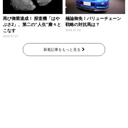
再び偉業達成！ 探査機「はや
極論御免！バリューチェーン
ぶさ2」、第二の“人生”粛々と
戦略の対抗馬は？
こなす
2026.07.02
2026.07.07
新着記事をもっと見る