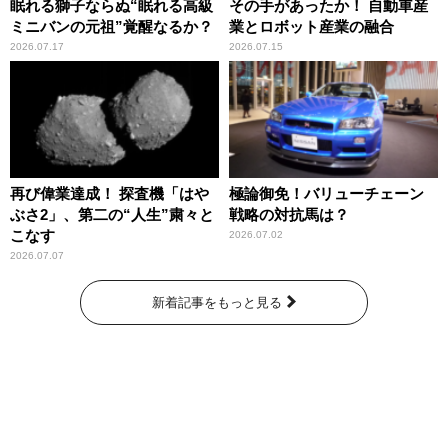
眠れる獅子ならぬ“眠れる高級
その手があったか！ 自動車産
ミニバンの元祖”覚醒なるか？
業とロボット産業の融合
2026.07.17
2026.07.15
再び偉業達成！ 探査機「はや
極論御免！バリューチェーン
ぶさ2」、第二の“人生”粛々と
戦略の対抗馬は？
こなす
2026.07.02
2026.07.07
新着記事をもっと見る