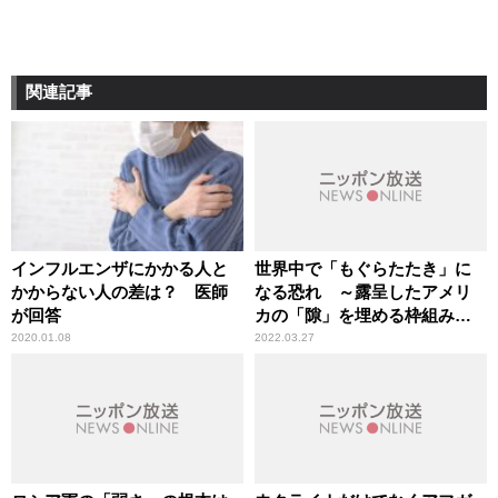
関連記事
インフルエンザにかかる人と
世界中で「もぐらたたき」に
かからない人の差は？ 医師
なる恐れ ～露呈したアメリ
が回答
カの「隙」を埋める枠組み作
りが重要
2020.01.08
2022.03.27