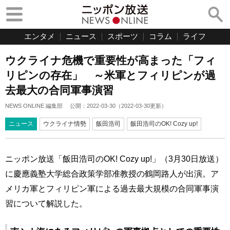
エンタメ
ニュース
スポーツ
コラム
ライフ
ウクライナ危機で重要性が高まった「フィ
リピンの存在」 ～米軍とフィリピンが過
去最大の合同軍事演習
NEWS ONLINE 編集部
公開：
2022-03-30
（
2022-03-30
更新）
ニュース
ウクライナ情勢
飯田浩司
飯田浩司のOK! Cozy up!
ニッポン放送「飯田浩司のOK! Cozy up!」（3月30日放送）
に慶應義塾大学総合政策学部准教授の鶴岡路人が出演。ア
メリカ軍とフィリピン軍による過去最大規模の合同軍事演
習について解説した。