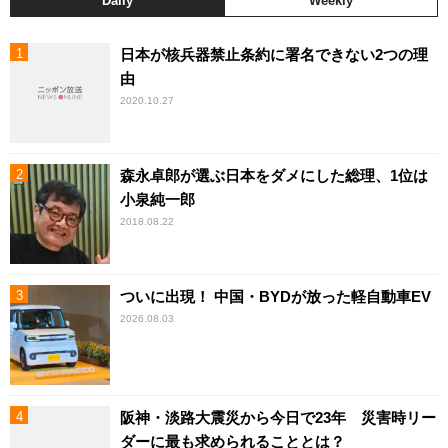
Daily
Weekly
日本が核兵器禁止条約に署名できない2つの理
由
2020.10.27
森永卓郎が選ぶ日本をダメにした総理、1位は
小泉純一郎
2018.08.22
ついに出現！ 中国・BYDが放った軽自動車EV
2026.08.03
阪神・淡路大震災から今日で23年 災害時リー
ダーに最も求められることとは？