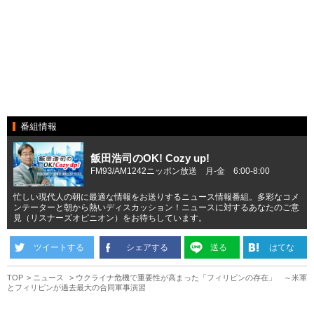
番組情報
飯田浩司のOK! Cozy up!
FM93/AM1242ニッポン放送 月-金 6:00-8:00
忙しい現代人の朝に最適な情報をお送りするニュース情報番組。多彩なコメ
ンテーターと朝から熱いディスカッション！ニュースに対するあなたのご意
見（リスナーズオピニオン）をお待ちしています。
ツイートする
シェアする
送る
はてな
TOP
ニュース
ウクライナ危機で重要性が高まった「フィリピンの存在」 ～米軍
とフィリピンが過去最大の合同軍事演習