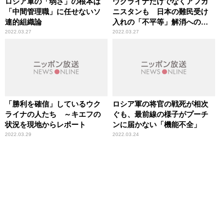
ロシア軍の「弱さ」の根本は
ウクライナだけでなくアフガ
「中間管理職」に任せないソ
ニスタンも 日本の難民受け
連的組織論
入れの「不平等」解消への期
待
2022.03.27
2022.03.27
「勝利を確信」しているウク
ロシア軍の将官の戦死が相次
ライナの人たち ～キエフの
ぐも、最前線の様子がプーチ
状況を現地からレポート
ンに届かない「機能不全」
2022.03.29
2022.03.24