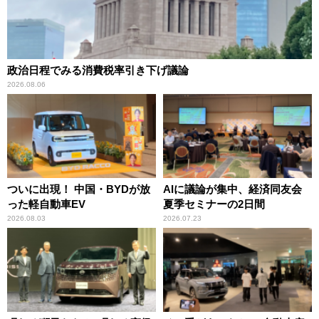
政治日程でみる消費税率引き下げ議論
2026.08.06
ついに出現！ 中国・BYDが放
AIに議論が集中、経済同友会
った軽自動車EV
夏季セミナーの2日間
2026.08.03
2026.07.23