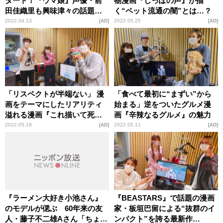
タート！『ウマ娘』声優・前
物漫画『しっぽの声』が描
田佳織里も興味津々の話題作
く“ペット流通の闇”とは…？
『正直不動産』の魅力
2022.04.13
AD
2022.05.25
AD
「リスペクトが半端ない」 漫
「食べて最初に“まずい”から
画をテーマにしたリアリティ
始まる」逆をついたグルメ漫
溢れる漫画『これ描いて死
画『辛辣なるグルメ』の魅力
ね』の魅力
2022.05.18
AD
2022.05.11
AD
『ラーメン大好き小池さん』
『BEASTARS』で話題の漫画
のモデルが偲ぶ 60年来の友
家・板垣巴留による“抜群のイ
人・藤子不二雄Aさん「ちょっ
ンパクト”を誇る最新作