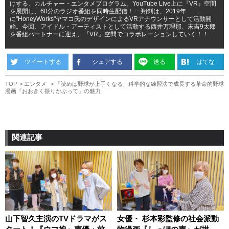
けする、カルチャー・エンタメプログラム。YouTube Live上に『VR』空間
を展開し、60分のラジオ番組を同時生配信！ 一翔剣は、2019年
に"HoneyWorks"ヤマコ氏のデザインによるVRアナウンサーとして活動開
始。今回、アイドル・アーティストとして活動する西井万理那、末吉9太郎
を番組パートナーに迎え、『VR』空間でコラボレーションしていく！！
ツイートする
シェアする
送る
はてな
TOP
エンタメ
「読めば野球が上手くなる」科学的な練習法で成長する革命的野球
漫画『おおきく振りかぶって』の魅力
関連記事
山下智久主演のTVドラマがス
女優・ 杉本彩監修の社会派動