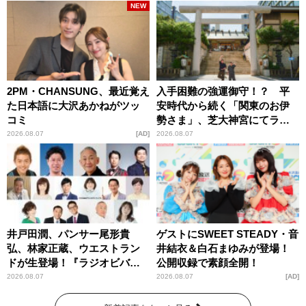
NEW
2PM・CHANSUNG、最近覚え
入手困難の強運御守！？ 平
た日本語に大沢あかねがツッ
安時代から続く「関東のお伊
コミ
勢さま」、芝大神宮にてラン
パンプスが合格祈願！
2026.08.07
AD
2026.08.07
井戸田潤、パンサー尾形貴
ゲストにSWEET STEADY・音
弘、林家正蔵、ウエストラン
井結衣＆白石まゆみが登場！
ドが生登場！『ラジオビバリ
公開収録で素顔全開！
ー昼ズ』
2026.08.07
2026.08.07
AD