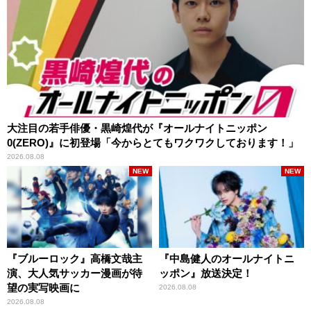
大注目の若手俳優・黒崎煌代が『オールナイトニッポン
0(ZERO)』に初登場「今からとてもワクワクしております！」
2026.08.08
NEW
NEW
『ブルーロック』高橋文哉主
『中島健人のオールナイトニ
演、大人気サッカー漫画が待
ッポン』放送決定！
望の実写映画に
2026.08.08
2026.08.08