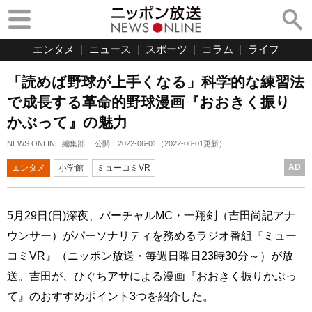
エンタメ
ニュース
スポーツ
コラム
ライフ
「読めば野球が上手くなる」科学的な練習法
で成長する革命的野球漫画『おおきく振り
かぶって』の魅力
NEWS ONLINE 編集部
公開：
2022-06-01
（
2022-06-01
更新）
AD
エンタメ
小学館
ミューコミVR
5月29日(日)深夜、バーチャルMC・一翔剣（吉田尚記アナ
ウンサー）がパーソナリティを務めるラジオ番組『ミュー
コミVR』（ニッポン放送・毎週日曜日23時30分～）が放
送。吉田が、ひぐちアサによる漫画『おおきく振りかぶっ
て』のおすすめポイント3つを紹介した。