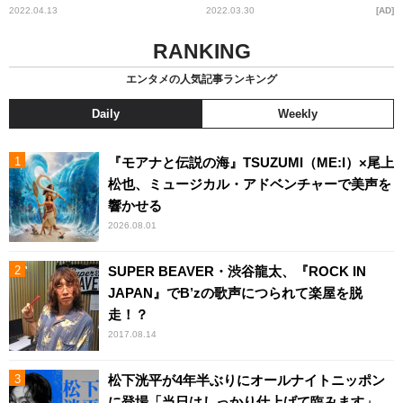
とリアルな漫画を描いてい
『SANDA』の魅力
2022.04.13
2022.03.30
AD
た」
RANKING
エンタメの人気記事ランキング
Daily
Weekly
『モアナと伝説の海』TSUZUMI（ME:I）×尾上
松也、ミュージカル・アドベンチャーで美声を
響かせる
2026.08.01
SUPER BEAVER・渋谷龍太、『ROCK IN
JAPAN』でB’zの歌声につられて楽屋を脱
走！？
2017.08.14
松下洸平が4年半ぶりにオールナイトニッポン
に登場「当日はしっかり仕上げて臨みます」