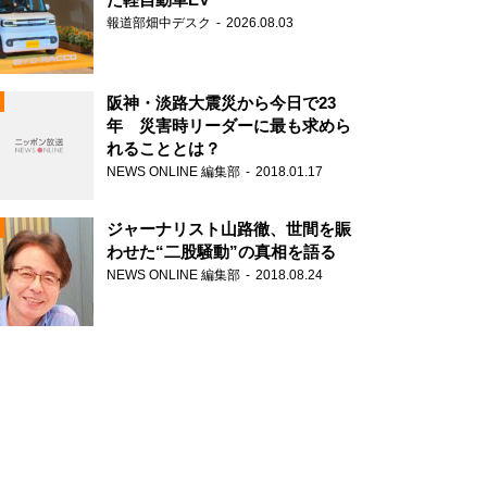
報道部畑中デスク
2026.08.03
阪神・淡路大震災から今日で23
年 災害時リーダーに最も求めら
れることとは？
N
NEWS ONLINE 編集部
2018.01.17
ジャーナリスト山路徹、世間を賑
わせた“二股騒動”の真相を語る
NEWS ONLINE 編集部
2018.08.24
N