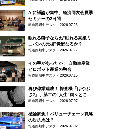
AIに議論が集中、経済同友会夏季
セミナーの2日間
報道部畑中デスク
2026.07.23
眠れる獅子ならぬ“眠れる高級ミ
ニバンの元祖”覚醒なるか？
報道部畑中デスク
2026.07.17
その手があったか！ 自動車産業
とロボット産業の融合
報道部畑中デスク
2026.07.15
再び偉業達成！ 探査機「はやぶ
さ2」、第二の“人生”粛々とこな
す
報道部畑中デスク
2026.07.07
極論御免！バリューチェーン戦略
の対抗馬は？
報道部畑中デスク
2026.07.02