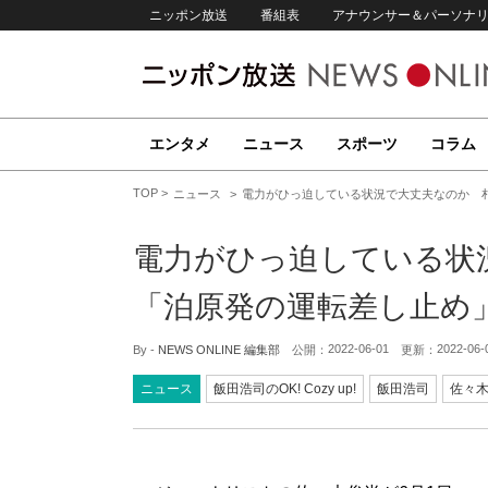
ニッポン放送
番組表
アナウンサー＆パーソナ
エンタメ
ニュース
スポーツ
コラム
TOP
ニュース
電力がひっ迫している状況で大丈夫なのか 
電力がひっ迫している状
「泊原発の運転差し止め
2022-06-01
2022-06-
By -
NEWS ONLINE 編集部
公開：
更新：
ニュース
飯田浩司のOK! Cozy up!
飯田浩司
佐々