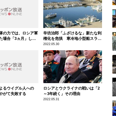
隊の力では、ロシア軍
辛坊治郎「ふざけるな」新たな利
た場合「3ヵ月」しか
権化を危惧 寒冷地小型船スライ
ダー付き救命いかだ搭載義務化方
2022.05.30
針で
よるウイグル人への
ロシアとウクライナの戦いは「2
やがて失敗する
～3年続く」その理由
2022.05.31