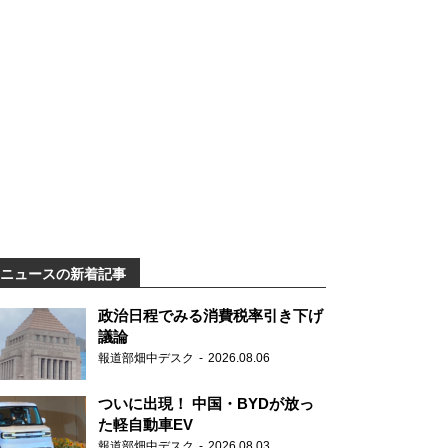
ニュースの新着記事
政治日程でみる消費税率引き下げ
議論
報道部畑中デスク
2026.08.06
ついに出現！ 中国・BYDが放っ
た軽自動車EV
報道部畑中デスク
2026.08.03