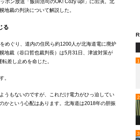
ン放送「飯田浩司のOK! Cozy up!」に出演。北
幌地裁の判決について解説した。
じる
R
をめぐり、道内の住民ら約1200人が北海道電に廃炉
幌地裁（谷口哲也裁判長）は5月31日、津波対策が
運転差し止めを命じた。
す。
ようもないのですが、これだけ電力がひっ迫してい
のかという心配はあります。北海道は2018年の胆振