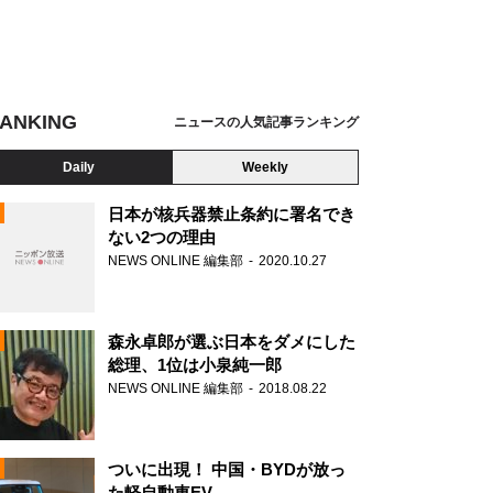
ANKING
ニュースの人気記事ランキング
Daily
Weekly
日本が核兵器禁止条約に署名でき
ない2つの理由
NEWS ONLINE 編集部
2020.10.27
N
森永卓郎が選ぶ日本をダメにした
総理、1位は小泉純一郎
NEWS ONLINE 編集部
2018.08.22
ついに出現！ 中国・BYDが放っ
た軽自動車EV