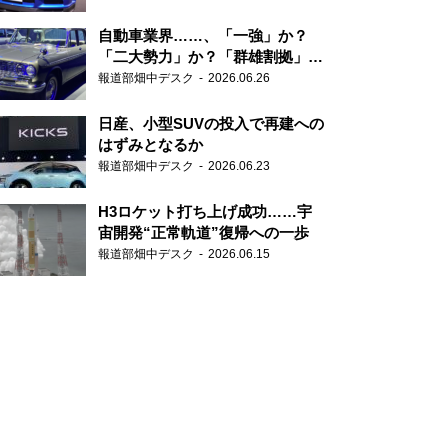
自動車業界……、「一強」か？
「二大勢力」か？「群雄割拠」
か？
報道部畑中デスク
2026.06.26
日産、小型SUVの投入で再建への
はずみとなるか
報道部畑中デスク
2026.06.23
H3ロケット打ち上げ成功……宇
宙開発“正常軌道”復帰への一歩
報道部畑中デスク
2026.06.15