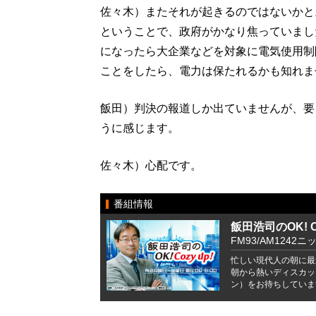
佐々木）またそれが起きるのではないかと
ということで、政府がかなり焦っていまし
になったら大企業などを対象に電気使用制
ことをしたら、電力は保たれるかも知れま
飯田）判決の報道しか出ていませんが、要
うに感じます。
佐々木）心配です。
番組情報
飯田浩司のOK! Co
FM93/AM1242ニ
忙しい現代人の朝に最
朝から熱いディスカッ
ン）をお待ちしていま