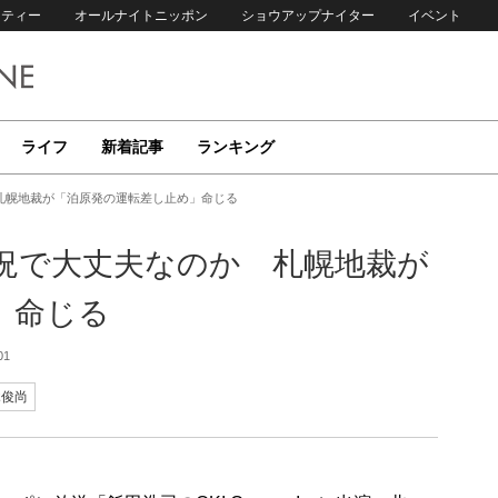
リティー
オールナイトニッポン
ショウアップナイター
イベント
ライフ
新着記事
ランキング
札幌地裁が「泊原発の運転差し止め」命じる
況で大丈夫なのか 札幌地裁が
」命じる
01
木俊尚