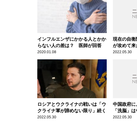
インフルエンザにかかる人とかか
現在の自衛
らない人の差は？ 医師が回答
が攻めて来
持たない
2020.01.08
2022.05.30
ロシアとウクライナの戦いは「ウ
中国政府に
クライナ軍が諦めない限り」続く
「洗脳」は
2022.05.30
2022.05.30