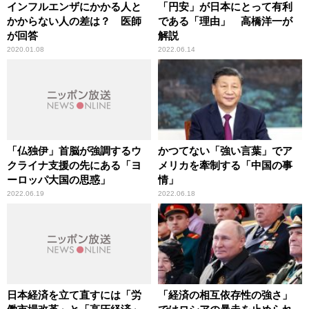
インフルエンザにかかる人と
「円安」が日本にとって有利
かからない人の差は？ 医師
である「理由」 高橋洋一が
が回答
解説
2020.01.08
2022.06.14
「仏独伊」首脳が強調するウ
かつてない「強い言葉」でア
クライナ支援の先にある「ヨ
メリカを牽制する「中国の事
ーロッパ大国の思惑」
情」
2022.06.19
2022.06.18
日本経済を立て直すには「労
「経済の相互依存性の強さ」