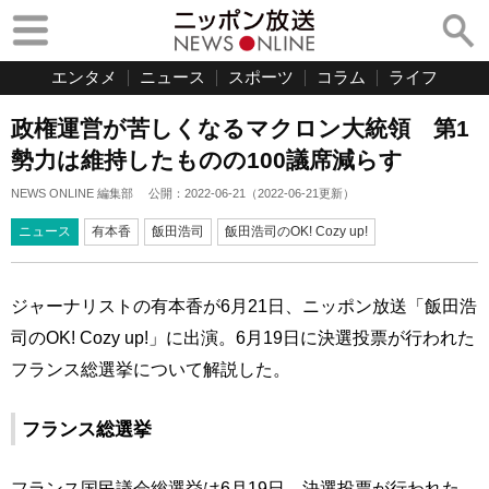
エンタメ
ニュース
スポーツ
コラム
ライフ
政権運営が苦しくなるマクロン大統領 第1
勢力は維持したものの100議席減らす
NEWS ONLINE 編集部
公開：
2022-06-21
（
2022-06-21
更新）
ニュース
有本香
飯田浩司
飯田浩司のOK! Cozy up!
ジャーナリストの有本香が6月21日、ニッポン放送「飯田浩
司のOK! Cozy up!」に出演。6月19日に決選投票が行われた
フランス総選挙について解説した。
フランス総選挙
フランス国民議会総選挙は6月19日、決選投票が行われた。