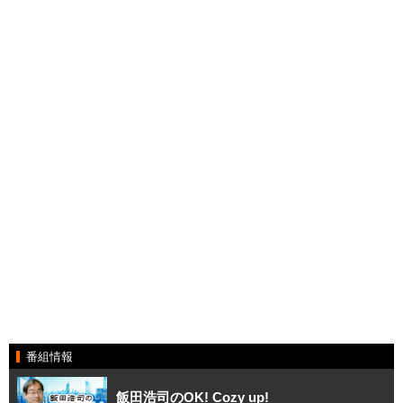
番組情報
飯田浩司のOK! Cozy up!