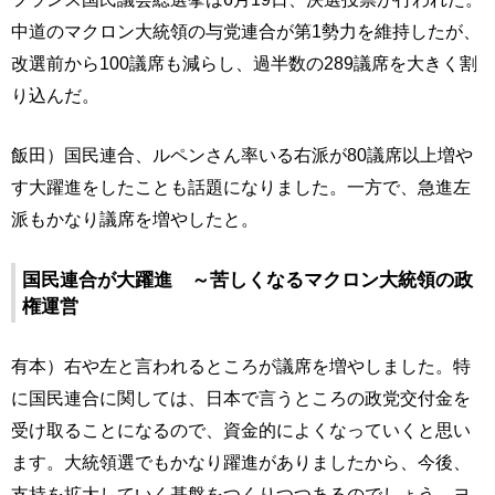
中道のマクロン大統領の与党連合が第1勢力を維持したが、
改選前から100議席も減らし、過半数の289議席を大きく割
り込んだ。
飯田）国民連合、ルペンさん率いる右派が80議席以上増や
す大躍進をしたことも話題になりました。一方で、急進左
派もかなり議席を増やしたと。
国民連合が大躍進 ～苦しくなるマクロン大統領の政
権運営
有本）右や左と言われるところが議席を増やしました。特
に国民連合に関しては、日本で言うところの政党交付金を
受け取ることになるので、資金的によくなっていくと思い
ます。大統領選でもかなり躍進がありましたから、今後、
支持を拡大していく基盤をつくりつつあるのでしょう。ヨ