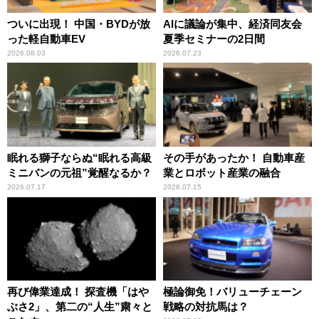
ついに出現！ 中国・BYDが放
AIに議論が集中、経済同友会
った軽自動車EV
夏季セミナーの2日間
2026.08.03
2026.07.23
眠れる獅子ならぬ“眠れる高級
その手があったか！ 自動車産
ミニバンの元祖”覚醒なるか？
業とロボット産業の融合
2026.07.17
2026.07.15
再び偉業達成！ 探査機「はや
極論御免！バリューチェーン
ぶさ2」、第二の“人生”粛々と
戦略の対抗馬は？