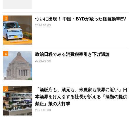
ついに出現！ 中国・BYDが放った軽自動車EV
2026.08.03
政治日程でみる消費税率引き下げ議論
2026.08.06
「酒販店も、蔵元も、米農家も限界に近い」日
本酒界をけん引する社長が訴える『酒類の提供
禁止』策の大打撃
2021.06.08