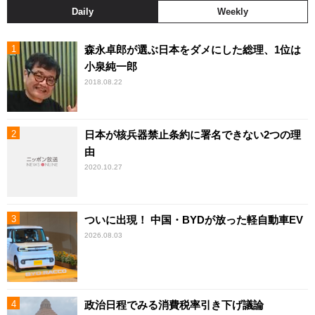
Daily
Weekly
森永卓郎が選ぶ日本をダメにした総理、1位は
小泉純一郎
2018.08.22
日本が核兵器禁止条約に署名できない2つの理
由
2020.10.27
ついに出現！ 中国・BYDが放った軽自動車EV
2026.08.03
政治日程でみる消費税率引き下げ議論