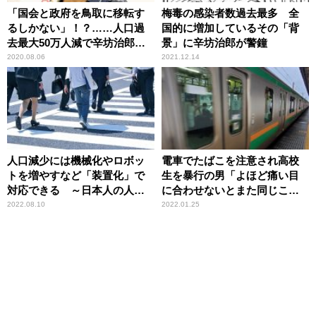
「国会と政府を鳥取に移転す
梅毒の感染者数過去最多 全
るしかない」！？……人口過
国的に増加しているその「背
去最大50万人減で辛坊治郎が
景」に辛坊治郎が警鐘
持論
2020.08.06
2021.12.14
人口減少には機械化やロボッ
電車でたばこを注意され高校
トを増やすなど「装置化」で
生を暴行の男「よほど痛い目
対応できる ～日本人の人口
に合わせないとまた同じこと
が13年連続減少
をする」辛坊治郎が憤怒
2022.08.10
2022.01.25