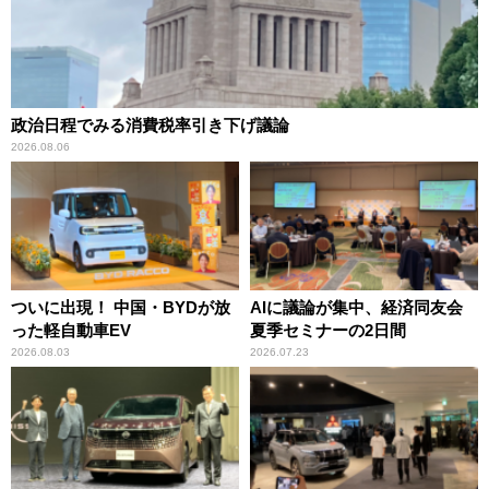
政治日程でみる消費税率引き下げ議論
2026.08.06
ついに出現！ 中国・BYDが放
AIに議論が集中、経済同友会
った軽自動車EV
夏季セミナーの2日間
2026.08.03
2026.07.23