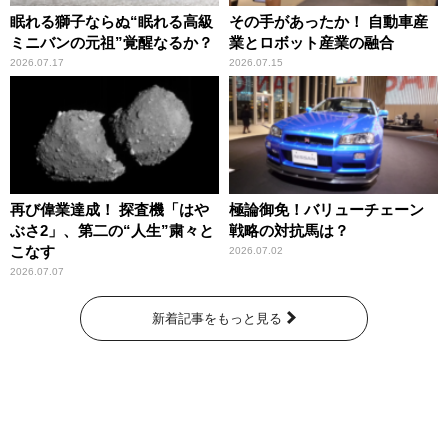
眠れる獅子ならぬ“眠れる高級
その手があったか！ 自動車産
ミニバンの元祖”覚醒なるか？
業とロボット産業の融合
2026.07.17
2026.07.15
再び偉業達成！ 探査機「はや
極論御免！バリューチェーン
ぶさ2」、第二の“人生”粛々と
戦略の対抗馬は？
こなす
2026.07.02
2026.07.07
新着記事をもっと見る