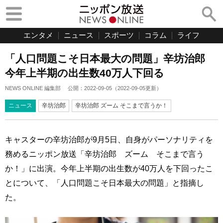
エンタメ
ニュース
スポーツ
コラム
ライフ
「人口問題こそ日本最大の問題」辛坊治郎
今年上半期の出生数40万人下回る
NEWS ONLINE 編集部
公開：
2022-09-05
（
2022-09-05
更新）
ニュース
辛坊治郎
辛坊治郎 ズーム そこまで言うか！
キャスターの辛坊治郎が9月5日、自身がパーソナリティを
務めるニッポン放送「辛坊治郎 ズーム そこまで言う
か！」に出演。今年上半期の出生数が40万人を下回ったこ
とについて、「人口問題こそ日本最大の問題」と指摘し
た。