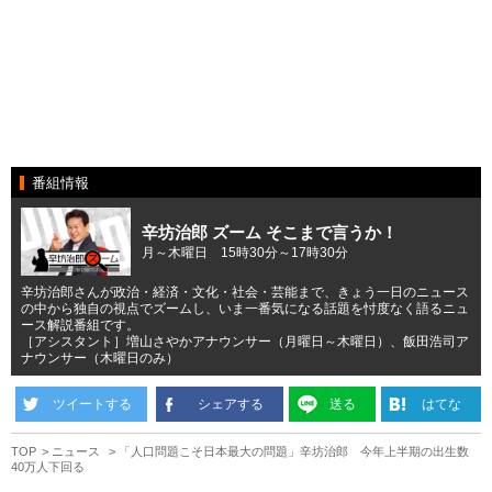
番組情報
辛坊治郎 ズーム そこまで言うか！
月～木曜日 15時30分～17時30分
辛坊治郎さんが政治・経済・文化・社会・芸能まで、きょう一日のニュース
の中から独自の視点でズームし、いま一番気になる話題を忖度なく語るニュ
ース解説番組です。
［アシスタント］増山さやかアナウンサー（月曜日～木曜日）、飯田浩司ア
ナウンサー（木曜日のみ）
ツイートする
シェアする
送る
はてな
TOP
ニュース
「人口問題こそ日本最大の問題」辛坊治郎 今年上半期の出生数
40万人下回る