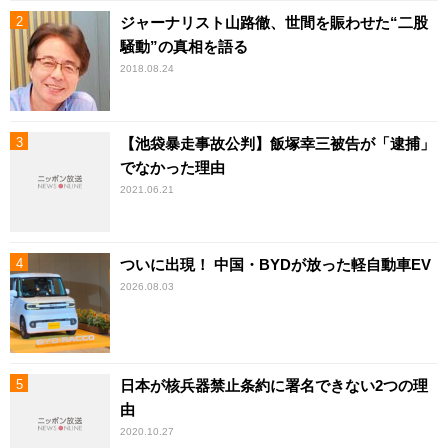
ジャーナリスト山路徹、世間を賑わせた“二股
騒動”の真相を語る
2018.08.24
【池袋暴走事故公判】飯塚幸三被告が「逮捕」
でなかった理由
2021.06.21
ついに出現！ 中国・BYDが放った軽自動車EV
2026.08.03
日本が核兵器禁止条約に署名できない2つの理
由
2020.10.27