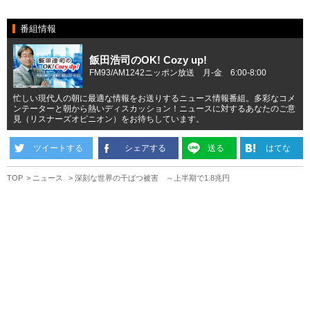
番組情報
飯田浩司のOK! Cozy up!
FM93/AM1242ニッポン放送 月-金 6:00-8:00
忙しい現代人の朝に最適な情報をお送りするニュース情報番組。多彩なコメ
ンテーターと朝から熱いディスカッション！ニュースに対するあなたのご意
見（リスナーズオピニオン）をお待ちしています。
ツイートする
シェアする
送る
はてな
TOP
ニュース
深刻な世界の干ばつ被害 ～上半期で1.8兆円