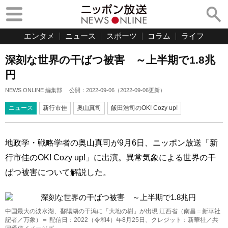
エンタメ
ニュース
スポーツ
コラム
ライフ
深刻な世界の干ばつ被害 ～上半期で1.8兆
円
NEWS ONLINE 編集部
公開：
2022-09-06
（
2022-09-06
更新）
ニュース
新行市佳
奥山真司
飯田浩司のOK! Cozy up!
地政学・戦略学者の奥山真司が9月6日、ニッポン放送「新
行市佳のOK! Cozy up!」に出演。異常気象による世界の干
ばつ被害について解説した。
中国最大の淡水湖、鄱陽湖の干潟に「大地の樹」が出現 江西省（南昌＝新華社
記者／万象）＝ 配信日：2022（令和4）年8月25日、クレジット：新華社／共