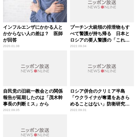
インフルエンザにかかる人と
プーチン大統領の排泄物もす
かからない人の差は？ 医師
べて警護が持ち帰る 日本と
が回答
ロシアの要人警護の「これほ
どまでの違い」
2020.01.08
2022.09.04
自民党の旧統一教会との関係
ロシア併合のクリミア半島
報告が延期したのは「茂木幹
「ウクライナが奪還をあきら
事長の判断ミス」から
めることはない」防衛研究所
幹部
2022.09.05
2022.09.01