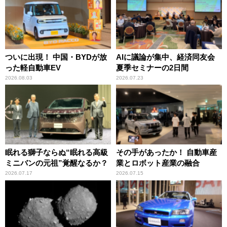
ついに出現！ 中国・BYDが放
AIに議論が集中、経済同友会
った軽自動車EV
夏季セミナーの2日間
2026.08.03
2026.07.23
眠れる獅子ならぬ“眠れる高級
その手があったか！ 自動車産
ミニバンの元祖”覚醒なるか？
業とロボット産業の融合
2026.07.17
2026.07.15