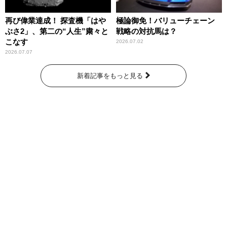
再び偉業達成！ 探査機「はや
極論御免！バリューチェーン
ぶさ2」、第二の“人生”粛々と
戦略の対抗馬は？
こなす
2026.07.02
2026.07.07
新着記事をもっと見る