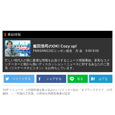
番組情報
飯田浩司のOK! Cozy up!
FM93/AM1242ニッポン放送 月-金 6:00-8:00
忙しい現代人の朝に最適な情報をお送りするニュース情報番組。多彩なコメ
ンテーターと朝から熱いディスカッション！ニュースに対するあなたのご意
見（リスナーズオピニオン）をお待ちしています。
ツイートする
シェアする
送る
はてな
TOP
ニュース
中国市場を取り込みたいツイッター社の「ギブアンドテイク」の可
能性 ～「中国の工作員」の存在を内部告発者が証言