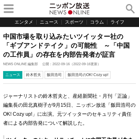
エンタメ
ニュース
スポーツ
コラム
ライフ
中国市場を取り込みたいツイッター社の
「ギブアンドテイク」の可能性 ～「中国
の工作員」の存在を内部告発者が証言
NEWS ONLINE 編集部
公開：
2022-09-16
（
2022-09-16
更新）
ニュース
鈴木哲夫
飯田浩司
飯田浩司のOK! Cozy up!
ジャーナリストの鈴木哲夫と、産経新聞社・月刊「正論」
編集長の田北真樹子が9月15日、ニッポン放送「飯田浩司の
OK! Cozy up!」に出演。元ツイッターのセキュリティ責任
者による内部告発について解説した。