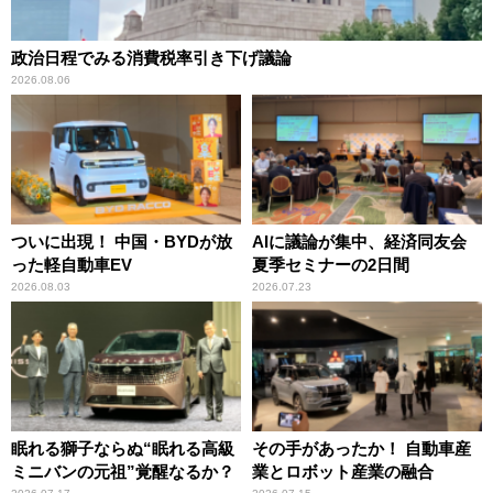
政治日程でみる消費税率引き下げ議論
2026.08.06
ついに出現！ 中国・BYDが放
AIに議論が集中、経済同友会
った軽自動車EV
夏季セミナーの2日間
2026.08.03
2026.07.23
眠れる獅子ならぬ“眠れる高級
その手があったか！ 自動車産
ミニバンの元祖”覚醒なるか？
業とロボット産業の融合