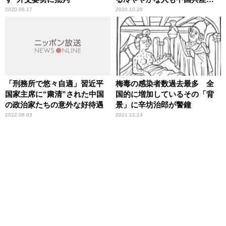
には多い
2020.08.17
2020.10.29
「刑務所で悠々自適」習近平
梅毒の感染者数過去最多 全
国家主席に“粛清”された中国
国的に増加しているその「背
の政治家たちの意外な好待遇
景」に辛坊治郎が警鐘
2022.08.03
2021.12.14