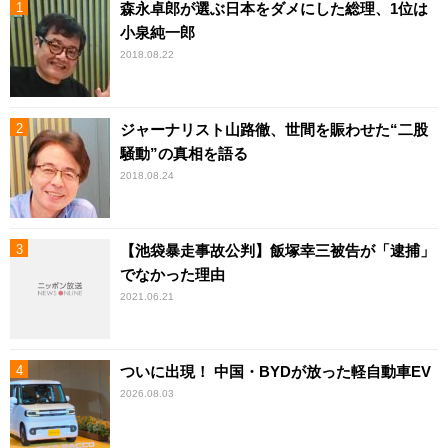
森永卓郎が選ぶ日本をダメにした総理、1位は
小泉純一郎
2018.08.22
ジャーナリスト山路徹、世間を賑わせた“二股
騒動”の真相を語る
2018.08.24
【池袋暴走事故公判】飯塚幸三被告が「逮捕」
でなかった理由
2021.06.21
ついに出現！ 中国・BYDが放った軽自動車EV
2026.08.03