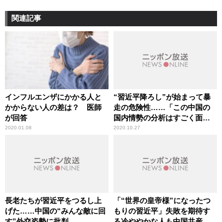
関連記事
インフルエンザにかかる人と
“習近平降ろし”が始まって暴
かからない人の差は？ 医師
走の危険性……「この中国の
が回答
国内情勢の分析はすごく面白
い」辛坊治郎が言及
2020.01.08
2020.10.27
長老たちが習近平をつるし上
「“世界の皇帝様”になったつ
げた……中国の“みんな敵に回
もりの習近平」失敗を期待す
す”外交姿勢に批判
る冷ややかな人も中国共産党