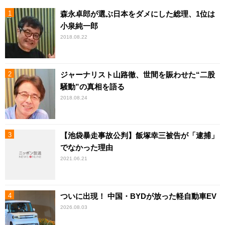
森永卓郎が選ぶ日本をダメにした総理、1位は
小泉純一郎
2018.08.22
ジャーナリスト山路徹、世間を賑わせた“二股
騒動”の真相を語る
2018.08.24
【池袋暴走事故公判】飯塚幸三被告が「逮捕」
でなかった理由
2021.06.21
ついに出現！ 中国・BYDが放った軽自動車EV
2026.08.03