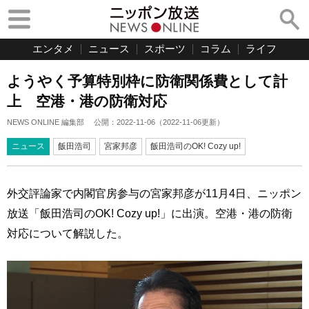
エンタメ
ニュース
スポーツ
コラム
ライフ
ようやく予算特別枠に防衛関係費として計
上 空港・港の防衛対応
NEWS ONLINE 編集部
公開：
2022-11-06
（
2022-11-06
更新）
ニュース
飯田浩司
宮家邦彦
飯田浩司のOK! Cozy up!
外交評論家で内閣官房参与の宮家邦彦が11月4日、ニッポン
放送「飯田浩司のOK! Cozy up!」に出演。空港・港の防衛
対応について解説した。