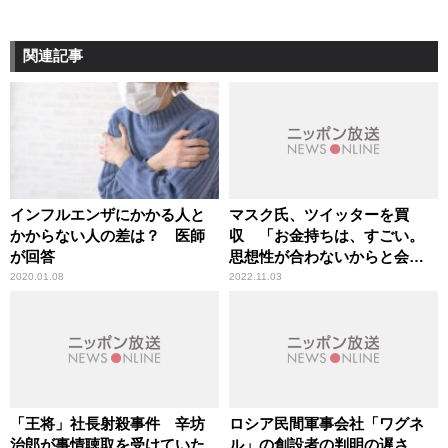
関連記事
インフルエンザにかかる人と
マスク氏、ツイッターを買
かからない人の差は？ 医師
収 「お金持ちは、すごい。
が回答
思想性が合わないからと会社
を乗っ取った」辛坊治郎が指
2020.01.08
2022.11.03
摘
「王将」社長射殺事件 辛坊
ロシア民間軍事会社「ワグネ
治郎が事情聴取を受けていた
ル」の創設者の判明の遅さ