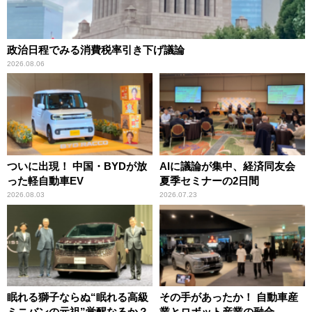
政治日程でみる消費税率引き下げ議論
2026.08.06
ついに出現！ 中国・BYDが放
AIに議論が集中、経済同友会
った軽自動車EV
夏季セミナーの2日間
2026.08.03
2026.07.23
眠れる獅子ならぬ“眠れる高級
その手があったか！ 自動車産
ミニバンの元祖”覚醒なるか？
業とロボット産業の融合