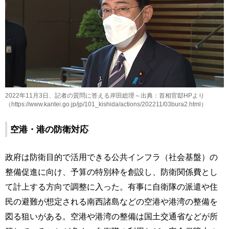
2022年11月3日、記者の質問に答える岸田総理～出典：首相官邸HPより
（https://www.kantei.go.jp/jp/101_kishida/actions/202211/03bura2.html）
空港・港の防衛対応
政府は防衛目的で活用できる公共インフラ（社会基盤）の
整備促進に向け、予算の特別枠を創設し、防衛関係費とし
て計上する方向で調整に入った。有事に自衛隊の派遣や住
民の避難が想定される南西諸島などの空港や港湾の整備を
図る狙いがある。空港や港湾の整備は国土交通省などが所