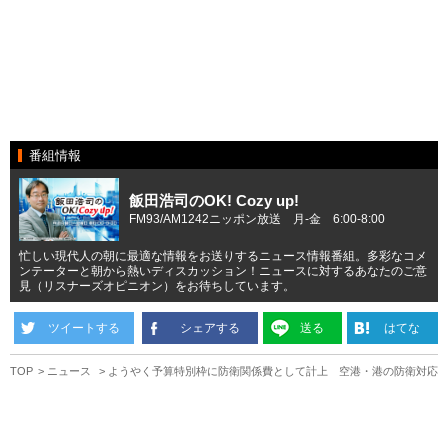
番組情報
飯田浩司のOK! Cozy up!
FM93/AM1242ニッポン放送 月-金 6:00-8:00
忙しい現代人の朝に最適な情報をお送りするニュース情報番組。多彩なコメ
ンテーターと朝から熱いディスカッション！ニュースに対するあなたのご意
見（リスナーズオピニオン）をお待ちしています。
ツイートする
シェアする
送る
はてな
TOP
ニュース
ようやく予算特別枠に防衛関係費として計上 空港・港の防衛対応