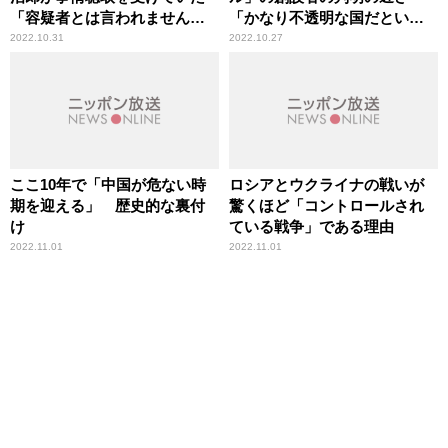
「容疑者とは言われませんで
「かなり不透明な国だという
したが……」
こと」辛坊治郎が指摘
2022.10.31
2022.10.27
ここ10年で「中国が危ない時
ロシアとウクライナの戦いが
期を迎える」 歴史的な裏付
驚くほど「コントロールされ
け
ている戦争」である理由
2022.11.01
2022.11.01