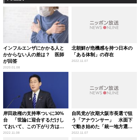
インフルエンザにかかる人と
北朝鮮が危機感を持つ日本の
かからない人の差は？ 医師
「ある体制」の存在
が回答
2022.11.07
2020.01.08
岸田政権の支持率ついに30%
自民党が次期大阪市長選で狙
台 「世論に迎合するだけし
う「アナウンサー」 水面下
ておいて、この下がり方は駄
で動き始めた「統一地方選
目だ」辛坊治郎が指摘
挙」
2022.11.08
2022.11.07