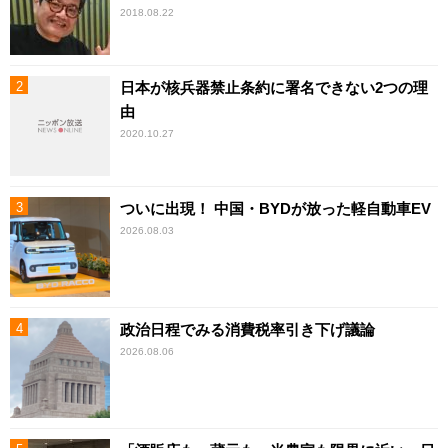
2018.08.22
日本が核兵器禁止条約に署名できない2つの理
由
2020.10.27
ついに出現！ 中国・BYDが放った軽自動車EV
2026.08.03
政治日程でみる消費税率引き下げ議論
2026.08.06