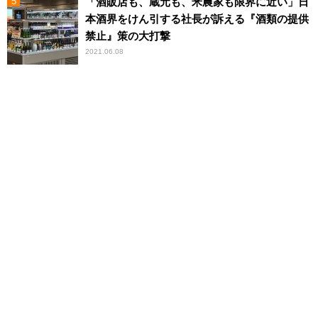
「酒販店も、蔵元も、米農家も限界に近い」日
本酒界をけん引する社長が訴える『酒類の提供
禁止』策の大打撃
2021.06.08