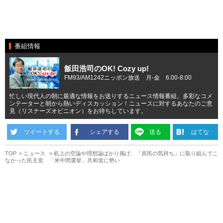
番組情報
飯田浩司のOK! Cozy up!
FM93/AM1242ニッポン放送 月-金 6:00-8:00
忙しい現代人の朝に最適な情報をお送りするニュース情報番組。多彩なコメ
ンテーターと朝から熱いディスカッション！ニュースに対するあなたのご意
見（リスナーズオピニオン）をお待ちしています。
ツイートする
シェアする
送る
はてな
TOP
ニュース
机上の空論や理想論ばかり掲げ、「庶民の気持ち」に取り組んでこ
なかった民主党 「米中間選挙」共和党に勢い