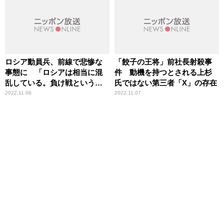
ロシア動員兵、前線で悲惨な
「餃子の王将」前社長射殺事
事態に 「ロシアは相当に混
件 動機を持つとされる上杉
乱している。負け戦という感
氏ではない第三者「X」の存在
じだ」辛坊治郎が指摘
2022.11.08
2022.11.07