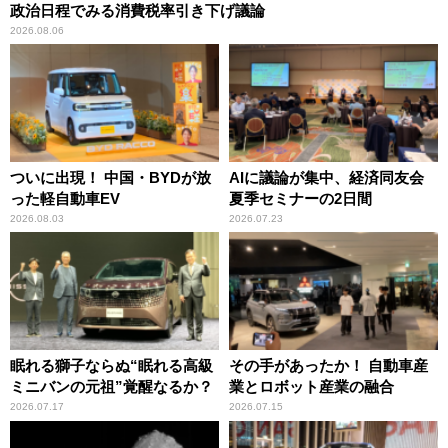
政治日程でみる消費税率引き下げ議論
2026.08.06
ついに出現！ 中国・BYDが放
AIに議論が集中、経済同友会
った軽自動車EV
夏季セミナーの2日間
2026.08.03
2026.07.23
眠れる獅子ならぬ“眠れる高級
その手があったか！ 自動車産
ミニバンの元祖”覚醒なるか？
業とロボット産業の融合
2026.07.17
2026.07.15