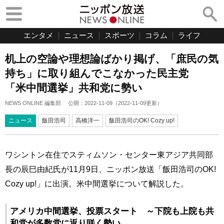
エンタメ
ニュース
スポーツ
コラム
ライフ
机上の空論や理想論ばかり掲げ、「庶民の気
持ち」に取り組んでこなかった民主党
「米中間選挙」共和党に勢い
NEWS ONLINE 編集部
公開：
2022-11-09
（
2022-11-09
更新）
ニュース
飯田浩司
高橋洋一
飯田浩司のOK! Cozy up!
ワシントン在住でスティムソン・センター東アジア共同部
長の辰巳由紀氏が11月9日、ニッポン放送「飯田浩司のOK!
Cozy up!」に出演。米中間選挙について解説した。
アメリカ中間選挙、投票スタート ～下院も上院も共
和党が多数党に返り咲く勢い