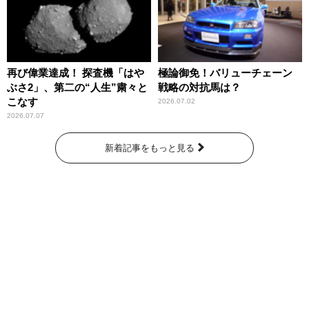
再び偉業達成！ 探査機「はや
極論御免！バリューチェーン
ぶさ2」、第二の“人生”粛々と
戦略の対抗馬は？
こなす
2026.07.02
2026.07.07
新着記事をもっと見る