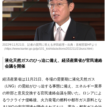
2022年11月21日、記者の質問に答える岸田総理～出典：首相官邸HPより
（https://www.kantei.go.jp/jp/101_kishida/actions/202211/21bura.html）
液化天然ガスのひっ迫に備え、経済産業省が官民連絡
会議を開催
経済産業省は11月21日、冬場の需要期に液化天然ガス
（LNG）の需給がひっ迫する事態に備え、エネルギー業界
の幹部と意見交換する官民連絡会議を開いた。ロシアによ
るウクライナ侵略後、火力発電の燃料や都市ガス原料とな
るLNGの安定調達が懸念されており、電力・都市ガス会社