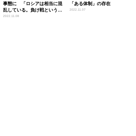
事態に 「ロシアは相当に混
「ある体制」の存在
乱している。負け戦という感
2022.11.07
じだ」辛坊治郎が指摘
2022.11.08