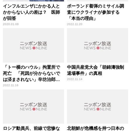
インフルエンザにかかる人と
ポーランド着弾のミサイル調
かからない人の差は？ 医師
査にウクライナが参加する
が回答
「本当の理由」
2020.01.08
2022.11.20
「トー横のハウル」拘置所で
中国共産党大会「胡錦濤強制
死亡 「死因が分からないで
退場事件」の真相
は済まされない」辛坊治郎が
2022.11.14
指摘
2022.11.16
ロシア動員兵、前線で悲惨な
北朝鮮が危機感を持つ日本の