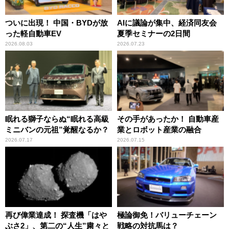
ついに出現！ 中国・BYDが放
AIに議論が集中、経済同友会
った軽自動車EV
夏季セミナーの2日間
2026.08.03
2026.07.23
眠れる獅子ならぬ“眠れる高級
その手があったか！ 自動車産
ミニバンの元祖”覚醒なるか？
業とロボット産業の融合
2026.07.17
2026.07.15
再び偉業達成！ 探査機「はや
極論御免！バリューチェーン
ぶさ2」、第二の“人生”粛々と
戦略の対抗馬は？