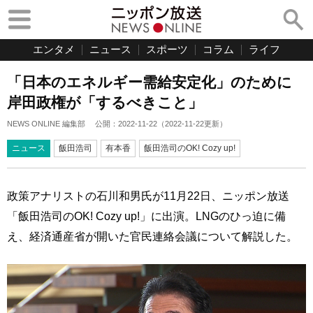
エンタメ
ニュース
スポーツ
コラム
ライフ
「日本のエネルギー需給安定化」のために
岸田政権が「するべきこと」
NEWS ONLINE 編集部
公開：
2022-11-22
（
2022-11-22
更新）
ニュース
飯田浩司
有本香
飯田浩司のOK! Cozy up!
政策アナリストの石川和男氏が11月22日、ニッポン放送
「飯田浩司のOK! Cozy up!」に出演。LNGのひっ迫に備
え、経済通産省が開いた官民連絡会議について解説した。