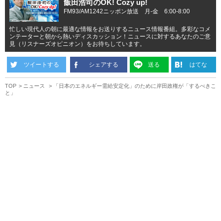
飯田浩司のOK! Cozy up!
FM93/AM1242ニッポン放送 月-金 6:00-8:00
忙しい現代人の朝に最適な情報をお送りするニュース情報番組。多彩なコメ
ンテーターと朝から熱いディスカッション！ニュースに対するあなたのご意
見（リスナーズオピニオン）をお待ちしています。
ツイートする
シェアする
送る
はてな
TOP
ニュース
「日本のエネルギー需給安定化」のために岸田政権が「するべきこ
と」