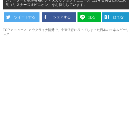
ンテーターと朝から熱いディスカッション！ニュースに対するあなたのご意
見（リスナーズオピニオン）をお待ちしています。
ツイートする
シェアする
送る
はてな
TOP
ニュース
ウクライナ情勢で、中東依存に戻ってしまった日本のエネルギーリ
スク