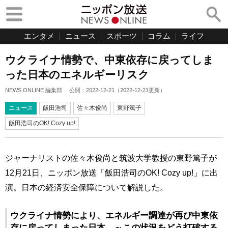
エンタメ
ニュース
スポーツ
コラム
ライフ
ウクライナ情勢で、中東依存に戻ってしま
った日本のエネルギーリスク
NEWS ONLINE 編集部
公開：
2022-12-21
（
2022-12-21
更新）
ニュース
飯田浩司
佐々木俊尚
東野篤子
飯田浩司のOK! Cozy up!
ジャーナリストの佐々木俊尚と筑波大学教授の東野篤子が
12月21日、ニッポン放送「飯田浩司のOK! Cozy up!」に出
演。日本の経済安全保障について解説した。
ウクライナ情勢により、エネルギー調達が再び中東依
存に戻ってしまった日本 ～この状況をどう打破する