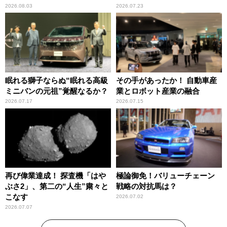
2026.08.03
2026.07.23
眠れる獅子ならぬ“眠れる高級
その手があったか！ 自動車産
ミニバンの元祖”覚醒なるか？
業とロボット産業の融合
2026.07.17
2026.07.15
再び偉業達成！ 探査機「はや
極論御免！バリューチェーン
ぶさ2」、第二の“人生”粛々と
戦略の対抗馬は？
こなす
2026.07.02
2026.07.07