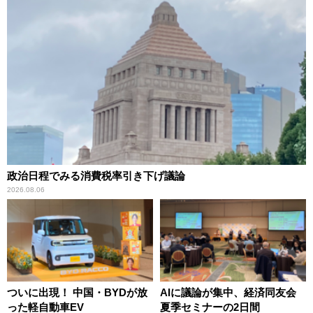
政治日程でみる消費税率引き下げ議論
2026.08.06
ついに出現！ 中国・BYDが放
AIに議論が集中、経済同友会
った軽自動車EV
夏季セミナーの2日間