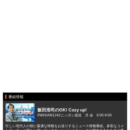
番組情報
飯田浩司のOK! Cozy up!
FM93/AM1242ニッポン放送 月-金 6:00-8:00
忙しい現代人の朝に最適な情報をお送りするニュース情報番組。多彩なコメ