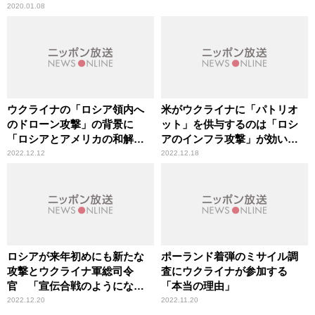
2020.01.08
ウクライナの「ロシア領内へ
米がウクライナに「パトリオ
のドローン攻撃」の背景に
ット」を供与するのは「ロシ
「ロシアとアメリカの和解交
アのインフラ攻撃」が効いて
渉」か
いる証拠
2022.12.12
2022.12.18
ロシアが来年初めにも新たな
ポーランド着弾のミサイル調
攻撃とウクライナ軍総司令
査にウクライナが参加する
官 「宣伝合戦のようになっ
「本当の理由」
ている」辛坊治郎が指摘
2022.12.20
2022.11.20