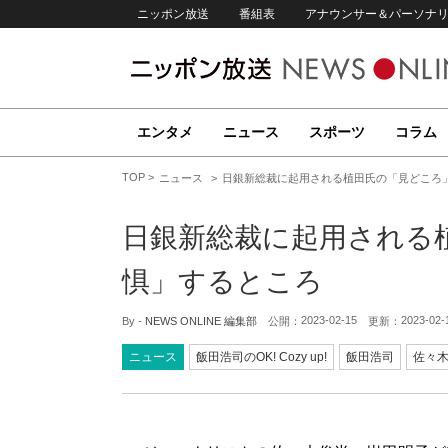
ニッポン放送
番組表
アナウンサー＆パーソナ
エンタメ
ニュース
スポーツ
コラム
TOP
ニュース
日銀新総裁に起用される植田氏の「見どころ
日銀新総裁に起用される
惧」するところ
2023-02-15
2023-02-
By -
NEWS ONLINE 編集部
公開：
更新：
ニュース
飯田浩司のOK! Cozy up!
飯田浩司
佐々