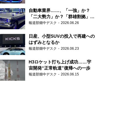
自動車業界……、「一強」か？
「二大勢力」か？「群雄割拠」
か？
報道部畑中デスク
2026.06.26
日産、小型SUVの投入で再建への
はずみとなるか
報道部畑中デスク
2026.06.23
H3ロケット打ち上げ成功……宇
宙開発“正常軌道”復帰への一歩
報道部畑中デスク
2026.06.15