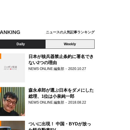
ANKING
ニュースの人気記事ランキング
Daily
Weekly
日本が核兵器禁止条約に署名でき
ない2つの理由
NEWS ONLINE 編集部
2020.10.27
N
森永卓郎が選ぶ日本をダメにした
総理、1位は小泉純一郎
NEWS ONLINE 編集部
2018.08.22
ついに出現！ 中国・BYDが放っ
た軽自動車EV