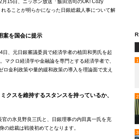
15日、ニッポン放送「飯田浩司のOK! Cozy
用されることが明らかになった日銀総裁人事について解
R
用案を国会に提示
14日、元日銀審議委員で経済学者の植田和男氏を起
歳。マクロ経済学や金融論を専門とする経済学者で、
、ゼロ金利政策や量的緩和政策の導入を理論面で支え
ノミクスを維持するスタンスを持っているか、
長官の氷見野良三氏と、日銀理事の内田真一氏を充
身の総裁は戦後初めてとなります。