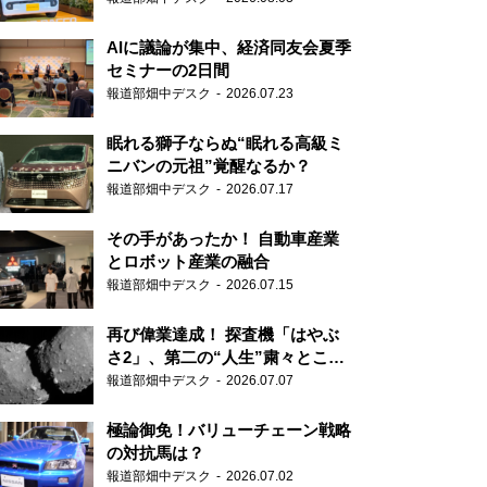
AIに議論が集中、経済同友会夏季
セミナーの2日間
報道部畑中デスク
2026.07.23
眠れる獅子ならぬ“眠れる高級ミ
ニバンの元祖”覚醒なるか？
報道部畑中デスク
2026.07.17
その手があったか！ 自動車産業
とロボット産業の融合
報道部畑中デスク
2026.07.15
再び偉業達成！ 探査機「はやぶ
さ2」、第二の“人生”粛々とこな
す
報道部畑中デスク
2026.07.07
極論御免！バリューチェーン戦略
の対抗馬は？
報道部畑中デスク
2026.07.02