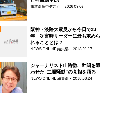
報道部畑中デスク
2026.08.03
阪神・淡路大震災から今日で23
年 災害時リーダーに最も求めら
れることとは？
N
NEWS ONLINE 編集部
2018.01.17
ジャーナリスト山路徹、世間を賑
わせた“二股騒動”の真相を語る
NEWS ONLINE 編集部
2018.08.24
N