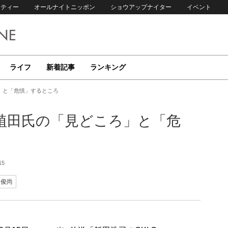
リティー
オールナイトニッポン
ショウアップナイター
イベント
ライフ
新着記事
ランキング
」と「危惧」するところ
植田氏の「見どころ」と「危
15
木俊尚