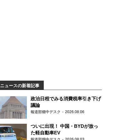
ニュースの新着記事
政治日程でみる消費税率引き下げ
議論
報道部畑中デスク
2026.08.06
ついに出現！ 中国・BYDが放っ
た軽自動車EV
報道部畑中デスク
2026.08.03