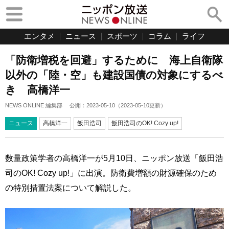
エンタメ
ニュース
スポーツ
コラム
ライフ
「防衛増税を回避」するために 海上自衛隊
以外の「陸・空」も建設国債の対象にするべ
き 高橋洋一
NEWS ONLINE 編集部
公開：
2023-05-10
（
2023-05-10
更新）
ニュース
高橋洋一
飯田浩司
飯田浩司のOK! Cozy up!
数量政策学者の高橋洋一が5月10日、ニッポン放送「飯田浩
司のOK! Cozy up!」に出演。防衛費増額の財源確保のため
の特別措置法案について解説した。