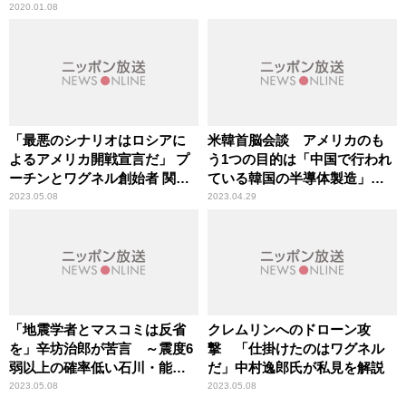
2020.01.08
「最悪のシナリオはロシアに
米韓首脳会談 アメリカのも
よるアメリカ開戦宣言だ」 プ
う1つの目的は「中国で行われ
ーチンとワグネル創始者 関係
ている韓国の半導体製造」へ
悪化の「行く末」を中村逸郎
のプレッシャー
2023.05.08
2023.04.29
氏が解説
「地震学者とマスコミは反省
クレムリンへのドローン攻
を」辛坊治郎が苦言 ～震度6
撃 「仕掛けたのはワグネル
弱以上の確率低い石川・能登
だ」中村逸郎氏が私見を解説
地方で「6強」
2023.05.08
2023.05.08