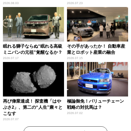
2026.08.03
2026.07.23
眠れる獅子ならぬ“眠れる高級
その手があったか！ 自動車産
ミニバンの元祖”覚醒なるか？
業とロボット産業の融合
2026.07.17
2026.07.15
再び偉業達成！ 探査機「はや
極論御免！バリューチェーン
ぶさ2」、第二の“人生”粛々と
戦略の対抗馬は？
こなす
2026.07.02
2026.07.07