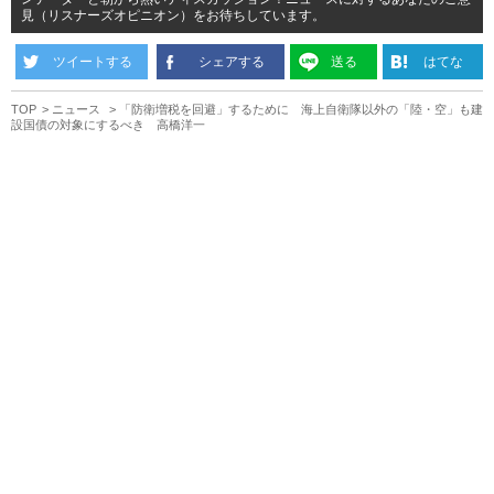
見（リスナーズオピニオン）をお待ちしています。
ツイートする
シェアする
送る
はてな
TOP
ニュース
「防衛増税を回避」するために 海上自衛隊以外の「陸・空」も建
設国債の対象にするべき 高橋洋一