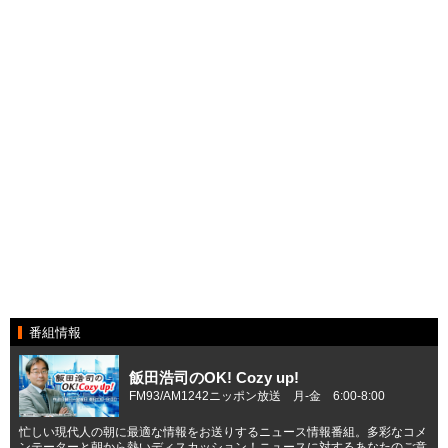
番組情報
飯田浩司のOK! Cozy up!
FM93/AM1242ニッポン放送 月-金 6:00-8:00
忙しい現代人の朝に最適な情報をお送りするニュース情報番組。多彩なコメ
ンテーターと朝から熱いディスカッション！ニュースに対するあなたのご意