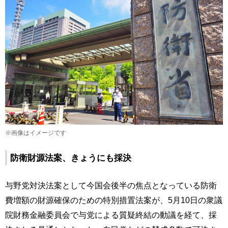
※画像はイメージです
防衛財源法案、きょうにも採決
与野党対決法案として今国会後半の焦点となっている防衛
費増額の財源確保のための特別措置法案が、5月10日の衆議
院財務金融委員会で与党による質疑終結の動議を経て、採