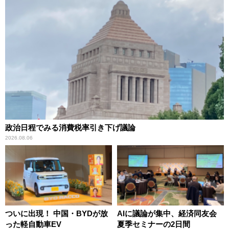
政治日程でみる消費税率引き下げ議論
2026.08.06
ついに出現！ 中国・BYDが放
AIに議論が集中、経済同友会
った軽自動車EV
夏季セミナーの2日間