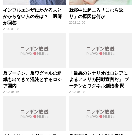
インフルエンザにかかる人と
就寝中に起こる「こむら返
かからない人の差は？ 医師
り」の原因は何か
が回答
2022.12.06
2020.01.08
反プーチン、反ワグネルの組
「最悪のシナリオはロシアに
織も出てきて混沌とするロシ
よるアメリカ開戦宣言だ」 プ
ア国内
ーチンとワグネル創始者 関係
悪化の「行く末」を中村逸郎
2023.05.15
2023.05.08
氏が解説