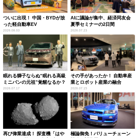
ついに出現！ 中国・BYDが放
AIに議論が集中、経済同友会
った軽自動車EV
夏季セミナーの2日間
2026.08.03
2026.07.23
眠れる獅子ならぬ“眠れる高級
その手があったか！ 自動車産
ミニバンの元祖”覚醒なるか？
業とロボット産業の融合
2026.07.17
2026.07.15
再び偉業達成！ 探査機「はや
極論御免！バリューチェーン