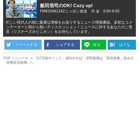
飯田浩司のOK! Cozy up!
FM93/AM1242ニッポン放送 月-金 6:00-8:00
忙しい現代人の朝に最適な情報をお送りするニュース情報番組。多彩なコメ
ンテーターと朝から熱いディスカッション！ニュースに対するあなたのご意
見（リスナーズオピニオン）をお待ちしています。
ツイートする
シェアする
送る
はてな
TOP
ニュース
「G7広島サミット」成功すれば 岸田政権は「安倍政権」並みの
「長期安定政権」へ