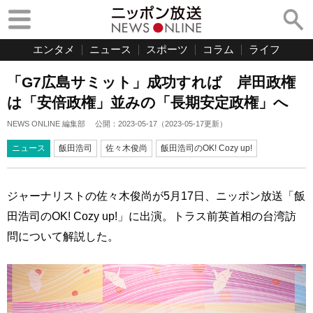
エンタメ
ニュース
スポーツ
コラム
ライフ
「G7広島サミット」成功すれば 岸田政権
は「安倍政権」並みの「長期安定政権」へ
NEWS ONLINE 編集部
公開：
2023-05-17
（
2023-05-17
更新）
ニュース
飯田浩司
佐々木俊尚
飯田浩司のOK! Cozy up!
ジャーナリストの佐々木俊尚が5月17日、ニッポン放送「飯
田浩司のOK! Cozy up!」に出演。トラス前英首相の台湾訪
問について解説した。