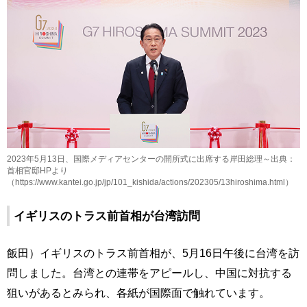
2023年5月13日、国際メディアセンターの開所式に出席する岸田総理～出典：
首相官邸HPより
（https://www.kantei.go.jp/jp/101_kishida/actions/202305/13hiroshima.html）
イギリスのトラス前首相が台湾訪問
飯田）イギリスのトラス前首相が、5月16日午後に台湾を訪
問しました。台湾との連帯をアピールし、中国に対抗する
狙いがあるとみられ、各紙が国際面で触れています。