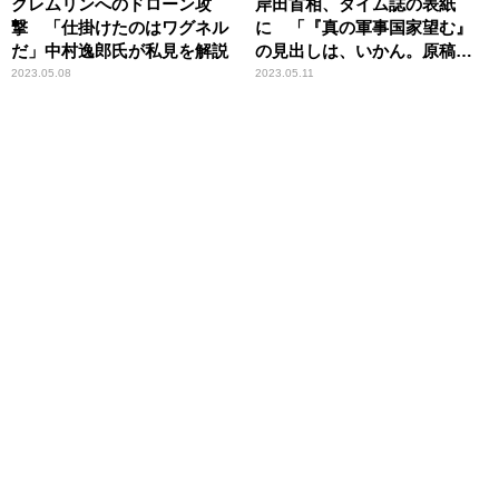
クレムリンへのドローン攻
岸田首相、タイム誌の表紙
撃 「仕掛けたのはワグネル
に 「『真の軍事国家望む』
だ」中村逸郎氏が私見を解説
の見出しは、いかん。原稿チ
ェックできない覚悟あった
2023.05.08
2023.05.11
か」辛坊治郎が苦言