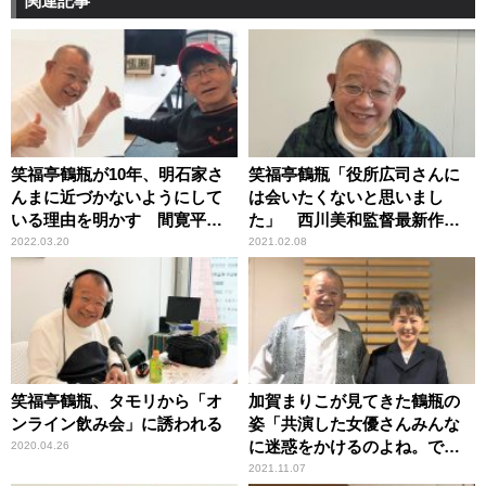
関連記事
笑福亭鶴瓶が10年、明石家さ
笑福亭鶴瓶「役所広司さんに
んまに近づかないようにして
は会いたくないと思いまし
いる理由を明かす 間寛平も
た」 西川美和監督最新作を
理解
観て思わずつぶやく
2022.03.20
2021.02.08
笑福亭鶴瓶、タモリから「オ
加賀まりこが見てきた鶴瓶の
ンライン飲み会」に誘われる
姿「共演した女優さんみんな
に迷惑をかけるのよね。でも
2020.04.26
好かれる」
2021.11.07