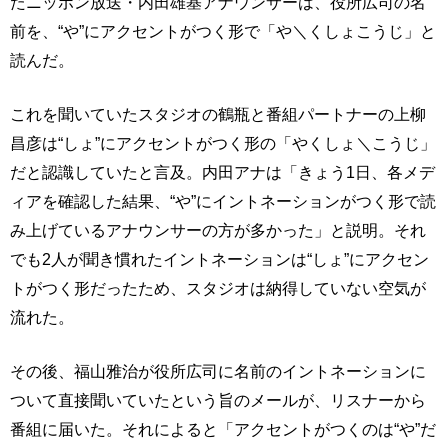
たニッポン放送・内田雄基アナウンサーは、役所広司の名
前を、“や”にアクセントがつく形で「や＼くしょこうじ」と
読んだ。
これを聞いていたスタジオの鶴瓶と番組パートナーの上柳
昌彦は“しょ”にアクセントがつく形の「やくしょ＼こうじ」
だと認識していたと言及。内田アナは「きょう1日、各メデ
ィアを確認した結果、“や”にイントネーションがつく形で読
み上げているアナウンサーの方が多かった」と説明。それ
でも2人が聞き慣れたイントネーションは“しょ”にアクセン
トがつく形だったため、スタジオは納得していない空気が
流れた。
その後、福山雅治が役所広司に名前のイントネーションに
ついて直接聞いていたという旨のメールが、リスナーから
番組に届いた。それによると「アクセントがつくのは“や”だ