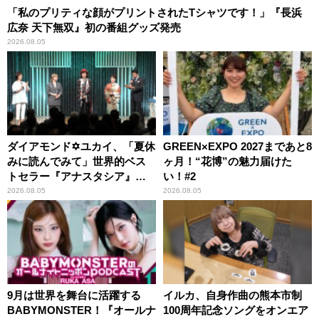
「私のプリティな顔がプリントされたTシャツです！」『長浜
広奈 天下無双』初の番組グッズ発売
2026.08.05
ダイアモンド✡ユカイ、「夏休
GREEN×EXPO 2027まであと8
みに読んでみて」世界的ベス
ヶ月！“花博”の魅力届けた
トセラー『アナスタシア』を
い！#2
紹介
2026.08.05
2026.08.05
9月は世界を舞台に活躍する
イルカ、自身作曲の熊本市制
BABYMONSTER！『オールナ
100周年記念ソングをオンエア