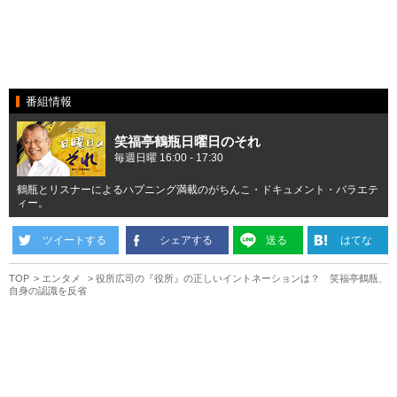
番組情報
笑福亭鶴瓶日曜日のそれ
毎週日曜 16:00 - 17:30
鶴瓶とリスナーによるハプニング満載のがちんこ・ドキュメント・バラエテ
ィー。
ツイートする
シェアする
送る
はてな
TOP
エンタメ
役所広司の『役所』の正しいイントネーションは？ 笑福亭鶴瓶、
自身の認識を反省