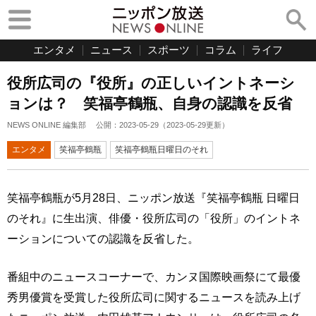
エンタメ
ニュース
スポーツ
コラム
ライフ
役所広司の『役所』の正しいイントネーシ
ョンは？ 笑福亭鶴瓶、自身の認識を反省
NEWS ONLINE 編集部
公開：
2023-05-29
（
2023-05-29
更新）
エンタメ
笑福亭鶴瓶
笑福亭鶴瓶日曜日のそれ
笑福亭鶴瓶が5月28日、ニッポン放送『笑福亭鶴瓶 日曜日
のそれ』に生出演、俳優・役所広司の「役所」のイントネ
ーションについての認識を反省した。
番組中のニュースコーナーで、カンヌ国際映画祭にて最優
秀男優賞を受賞した役所広司に関するニュースを読み上げ