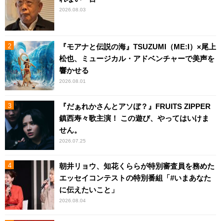
2026.08.03
『モアナと伝説の海』TSUZUMI（ME:I）×尾上
松也、ミュージカル・アドベンチャーで美声を
響かせる
2026.08.01
『だぁれかさんとアソぼ？』FRUITS ZIPPER
鎮西寿々歌主演！ この遊び、やってはいけま
せん。
2026.07.25
朝井リョウ、知花くららが特別審査員を務めた
エッセイコンテストの特別番組「#いまあなた
に伝えたいこと」
2026.08.04