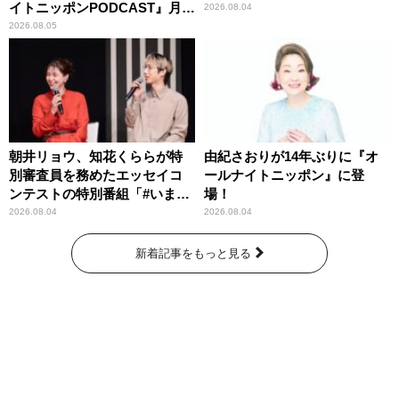
イトニッポンPODCAST』月替
2026.08.04
わりパーソナリティ
2026.08.05
朝井リョウ、知花くららが特
由紀さおりが14年ぶりに『オ
別審査員を務めたエッセイコ
ールナイトニッポン』に登
ンテストの特別番組「#いまあ
場！
なたに伝えたいこと」
2026.08.04
2026.08.04
新着記事をもっと見る