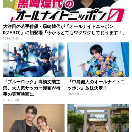
大注目の若手俳優・黒崎煌代が『オールナイトニッポン
0(ZERO)』に初登場「今からとてもワクワクしております！」
2026.08.08
『ブルーロック』高橋文哉主
『中島健人のオールナイトニ
演、大人気サッカー漫画が待
ッポン』放送決定！
望の実写映画に
2026.08.08
2026.08.08