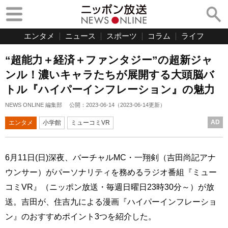
エンタメ
ニュース
スポーツ
コラム
ライフ
“超能力＋経済＋ファンタジー”の超新ジャ
ンル！濃いキャラたちが展開する大頭脳バ
トル『ハイパーインフレーション』の魅力
NEWS ONLINE 編集部
公開：
2023-06-14
（
2023-06-14
更新）
AD
エンタメ
小学館
ミューコミVR
6月11日(日)深夜、バーチャルMC・一翔剣（吉田尚記アナ
ウンサー）がパーソナリティを務めるラジオ番組『ミュー
コミVR』（ニッポン放送・毎週日曜日23時30分～）が放
送。吉田が、住吉九による漫画『ハイパーインフレーショ
ン』のおすすめポイント3つを紹介した。