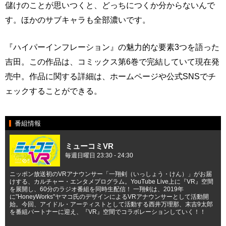
儲けのことが思いつくと、どっちにつくか分からないんで
す。ほかのサブキャラも全部濃いです。
『ハイパーインフレーション』の魅力的な要素3つを語った
吉田。この作品は、コミックス第6巻で完結していて現在発
売中。作品に関する詳細は、ホームページや公式SNSでチ
ェックすることができる。
番組情報
ミューコミVR
毎週日曜日 23:30 - 24:30
ニッポン放送初のVRアナウンサー「一翔剣（いっしょう・けん）」がお届
けする、カルチャー・エンタメプログラム。YouTube Live上に『VR』空間
を展開し、60分のラジオ番組を同時生配信！ 一翔剣は、2019年
に"HoneyWorks"ヤマコ氏のデザインによるVRアナウンサーとして活動開
始。今回、アイドル・アーティストとして活動する西井万理那、末吉9太郎
を番組パートナーに迎え、『VR』空間でコラボレーションしていく！！