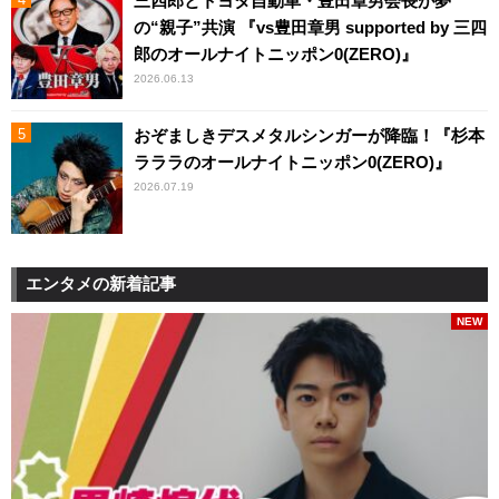
三四郎とトヨタ自動車・豊田章男会長が夢
の“親子”共演 『vs豊田章男 supported by 三四
郎のオールナイトニッポン0(ZERO)』
2026.06.13
おぞましきデスメタルシンガーが降臨！『杉本
ラララのオールナイトニッポン0(ZERO)』
2026.07.19
エンタメの新着記事
NEW