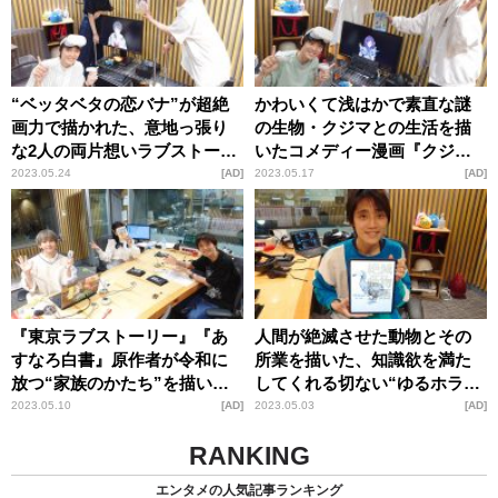
“ベッタベタの恋バナ”が超絶
かわいくて浅はかで素直な謎
画力で描かれた、意地っ張り
の生物・クジマとの生活を描
な2人の両片想いラブストーリ
いたコメディー漫画『クジマ
ー『愛してるゲームを終わら
歌えば家ほろろ』の魅力
2023.05.24
AD
2023.05.17
AD
せたい』の魅力
『東京ラブストーリー』『あ
人間が絶滅させた動物とその
すなろ白書』原作者が令和に
所業を描いた、知識欲を満た
放つ“家族のかたち”を描いた
してくれる切ない“ゆるホラ
最新作『薔薇村へようこそ』
ー”『絶滅動物物語』の魅力
2023.05.10
AD
2023.05.03
AD
の魅力
RANKING
エンタメの人気記事ランキング