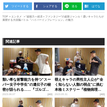
ツイートする
シェアする
送る
はてな
TOP
エンタメ
“超能力＋経済＋ファンタジー”の超新ジャンル！濃いキャラたちが
展開する大頭脳バトル『ハイパーインフレーション』の魅力
関連記事
類い希な射撃能力を持つ“スー
萌えキャラの男性主人公が“全
パー女子中学生”の遺伝子の秘
く知らない人類の弱点”に挑む
密が語られる……『ゴルゴ
本格ミステリー『植物病理学
13』完全新作スピンオフ作品
は明日の君を願う』の魅力
2023.06.07
AD
2023.05.31
AD
『Ｇの遺伝子 少女ファネッ
ト』の魅力