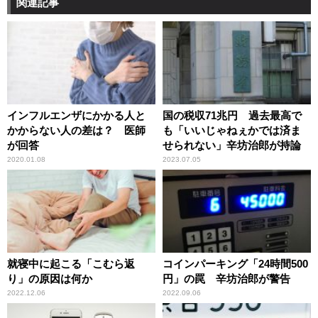
関連記事
インフルエンザにかかる人と
国の税収71兆円 過去最高で
かからない人の差は？ 医師
も「いいじゃねぇかでは済ま
が回答
せられない」辛坊治郎が持論
2020.01.08
2023.07.05
就寝中に起こる「こむら返
コインパーキング「24時間500
り」の原因は何か
円」の罠 辛坊治郎が警告
2022.12.06
2022.09.06