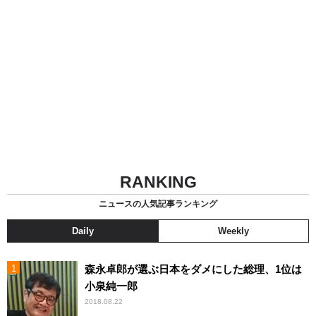
RANKING
ニュースの人気記事ランキング
Daily
Weekly
森永卓郎が選ぶ日本をダメにした総理、1位は
小泉純一郎
2018.08.22