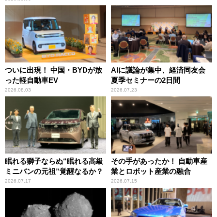
ついに出現！ 中国・BYDが放
AIに議論が集中、経済同友会
った軽自動車EV
夏季セミナーの2日間
2026.08.03
2026.07.23
眠れる獅子ならぬ“眠れる高級
その手があったか！ 自動車産
ミニバンの元祖”覚醒なるか？
業とロボット産業の融合
2026.07.17
2026.07.15