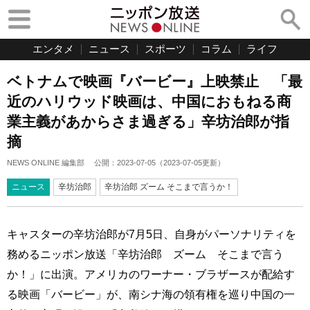
エンタメ
ニュース
スポーツ
コラム
ライフ
ベトナムで映画『バービー』上映禁止 「最
近のハリウッド映画は、中国におもねる商
業主義があからさま過ぎる」辛坊治郎が指
摘
NEWS ONLINE 編集部
公開：
2023-07-05
（
2023-07-05
更新）
ニュース
辛坊治郎
辛坊治郎 ズーム そこまで言うか！
キャスターの辛坊治郎が7月5日、自身がパーソナリティを
務めるニッポン放送「辛坊治郎 ズーム そこまで言う
か！」に出演。アメリカのワーナー・ブラザースが配給す
る映画「バービー」が、南シナ海の領有権を巡り中国の一