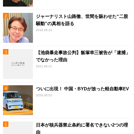
ジャーナリスト山路徹、世間を賑わせた“二股
騒動”の真相を語る
2018.08.24
【池袋暴走事故公判】飯塚幸三被告が「逮捕」
でなかった理由
2021.06.21
ついに出現！ 中国・BYDが放った軽自動車EV
2026.08.03
日本が核兵器禁止条約に署名できない2つの理
由