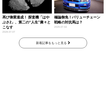
再び偉業達成！ 探査機「はや
極論御免！バリューチェーン
ぶさ2」、第二の“人生”粛々と
戦略の対抗馬は？
こなす
2026.07.02
2026.07.07
新着記事をもっと見る