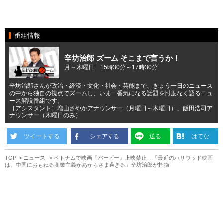
番組情報
辛坊治郎 ズーム そこまで言うか！
月～木曜日 15時30分～17時30分
辛坊治郎さんが政治・経済・文化・社会・芸能まで、きょう一日のニュース
の中から独自の視点でズームし、いま一番気になる話題を忖度なく語るニュ
ース解説番組です。
［アシスタント］増山さやかアナウンサー（月曜日～木曜日）、飯田浩司ア
ナウンサー（木曜日のみ）
ツイートする
シェアする
送る
はてな
TOP
ニュース
ベトナムで映画『バービー』上映禁止 「最近のハリウッド映画
は、中国におもねる商業主義があからさま過ぎる」辛坊治郎が指摘