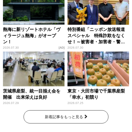
熱海に新リゾートホテル「ヴ
特別番組「ニッポン放送報道
ィラージュ熱海」がオープ
スペシャル 特殊詐欺をなく
ン！
せ！～被害者・加害者・警視
庁が語るトクリュウの実態
2026.07.30
AD
2026.07.30
～」放送
茨城県産梨、統一目揃え会を
東京・大田市場で千葉県産梨
開催 出来栄えは良好
「幸水」初競り
2026.07.29
2026.07.25
新着記事をもっと見る