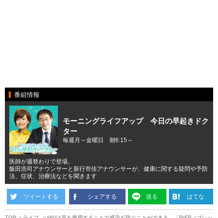
番組情報
モーニングライフアップ 今日の早起きドク
ター
毎週月～金曜日 朝6:15～
医師が週替わりで登場。
飯田浩司アナウンサーと新行市佳アナウンサーが、健康に関する疑問や予防
法、症状、治療法などを聞きます
ツイートする
シェアする
送る
はてな
TOP
ライフ
HIVは薬を服用することで感染を防ぐことができる 「PrEP（プレッ