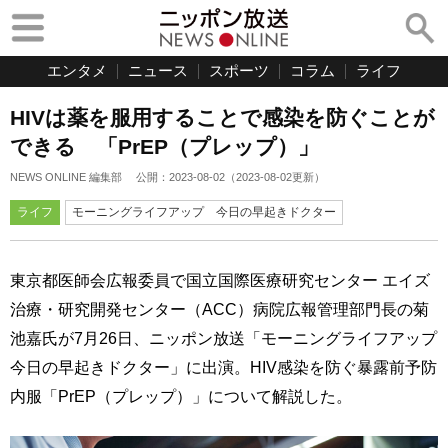
エンタメ
ニュース
スポーツ
コラム
ライフ
HIVは薬を服用することで感染を防ぐことが
できる 「PrEP（プレップ）」
NEWS ONLINE 編集部
公開：
2023-08-02
（
2023-08-02
更新）
ライフ
モーニングライフアップ 今日の早起きドクター
東京都医師会広報委員で国立国際医療研究センター エイズ
治療・研究開発センター（ACC）病院広報管理部門長の菊
池嘉氏が7月26日、ニッポン放送「モーニングライフアップ
今日の早起きドクター」に出演。HIV感染を防ぐ暴露前予防
内服「PrEP（プレップ）」について解説した。