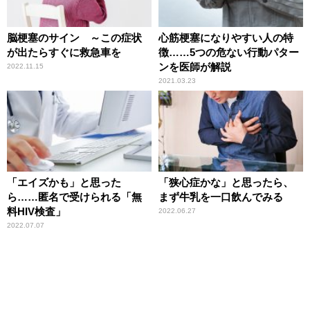
脳梗塞のサイン ～この症状
心筋梗塞になりやすい人の特
が出たらすぐに救急車を
徴……5つの危ない行動パター
ンを医師が解説
2022.11.15
2021.03.23
「エイズかも」と思った
「狭心症かな」と思ったら、
ら……匿名で受けられる「無
まず牛乳を一口飲んでみる
料HIV検査」
2022.06.27
2022.07.07