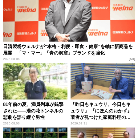
日清製粉ウェルナが“本格・利便・即食・健康”を軸に新商品を
展開 「マ・マー」「青の洞窟」ブランドを強化
2026.08.06
AD
81年前の夏、満員列車が銃撃
「昨日もキュウリ、今日もキ
された――湯の花トンネルの
ュウリ」 『にほんのおかず』
悲劇を語り継ぐ男性
著者が見つけた家庭料理の知
恵
2026.08.06
2026.07.31