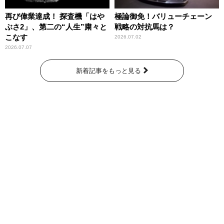
再び偉業達成！ 探査機「はや
極論御免！バリューチェーン
ぶさ2」、第二の“人生”粛々と
戦略の対抗馬は？
こなす
2026.07.02
2026.07.07
新着記事をもっと見る