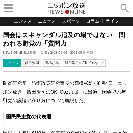
エンタメ
ニュース
スポーツ
コラム
ライフ
国会はスキャンダル追及の場ではない 問
われる野党の「質問力」
NEWS ONLINE 編集部
公開：
2023-08-04
（
2023-08-04
更新）
ニュース
飯田浩司
高橋杉雄
飯田浩司のOK! Cozy up!
防衛研究所・防衛政策研究室長の高橋杉雄が8月4日、ニッ
ポン放送「飯田浩司のOK! Cozy up!」に出演。国会での与
野党の議論の在り方について解説した。
国民民主党の代表選
国民民主党は8月3日、代表選の立候補を受け付け、玉木雄