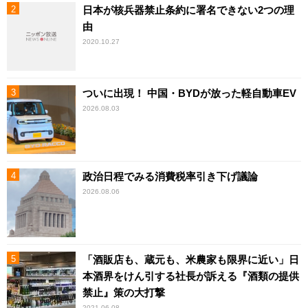
日本が核兵器禁止条約に署名できない2つの理
由
2020.10.27
ついに出現！ 中国・BYDが放った軽自動車EV
2026.08.03
政治日程でみる消費税率引き下げ議論
2026.08.06
「酒販店も、蔵元も、米農家も限界に近い」日
本酒界をけん引する社長が訴える『酒類の提供
禁止』策の大打撃
2021.06.08