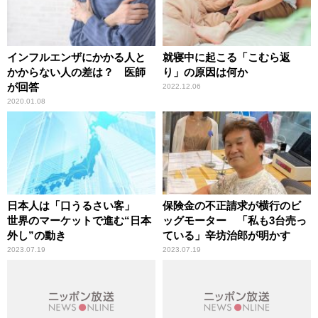
インフルエンザにかかる人と
就寝中に起こる「こむら返
かからない人の差は？ 医師
り」の原因は何か
が回答
2022.12.06
2020.01.08
日本人は「口うるさい客」
保険金の不正請求が横行のビ
世界のマーケットで進む“日本
ッグモーター 「私も3台売っ
外し”の動き
ている」辛坊治郎が明かす
2023.07.19
2023.07.19