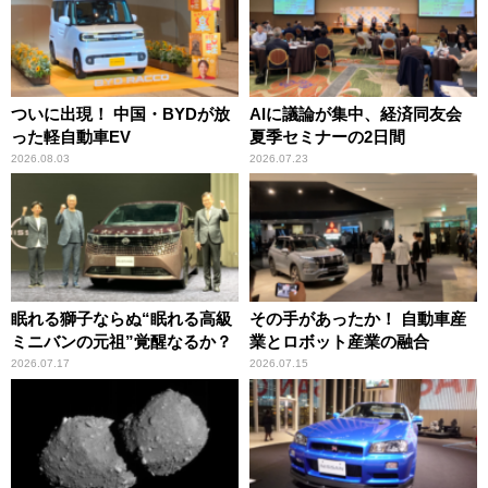
ついに出現！ 中国・BYDが放
AIに議論が集中、経済同友会
った軽自動車EV
夏季セミナーの2日間
2026.08.03
2026.07.23
眠れる獅子ならぬ“眠れる高級
その手があったか！ 自動車産
ミニバンの元祖”覚醒なるか？
業とロボット産業の融合
2026.07.17
2026.07.15