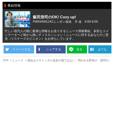
番組情報
飯田浩司のOK! Cozy up!
FM93/AM1242ニッポン放送 月-金 6:00-8:00
忙しい現代人の朝に最適な情報をお送りするニュース情報番組。多彩なコメ
ンテーターと朝から熱いディスカッション！ニュースに対するあなたのご意
見（リスナーズオピニオン）をお待ちしています。
ツイートする
シェアする
送る
はてな
TOP
ニュース
国会はスキャンダル追及の場ではない 問われる野党の「質問力」