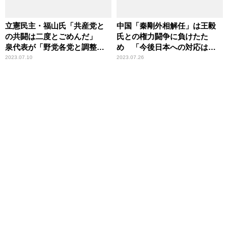
立憲民主・福山氏「共産党と
中国「秦剛外相解任」は王毅
の共闘は二度とごめんだ」
氏との権力闘争に負けたた
泉代表が「野党各党と調整を
め 「今後日本への対応は厳
行う方針」を示すも
しくなる」 高橋洋一が解説
2023.07.10
2023.07.26