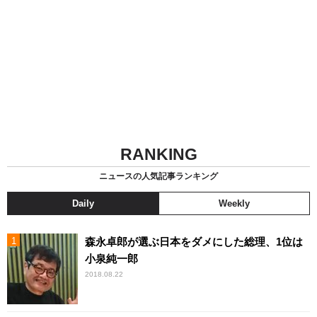
RANKING
ニュースの人気記事ランキング
Daily
Weekly
森永卓郎が選ぶ日本をダメにした総理、1位は
小泉純一郎
2018.08.22