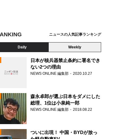
ANKING
ニュースの人気記事ランキング
Daily
Weekly
日本が核兵器禁止条約に署名でき
ない2つの理由
NEWS ONLINE 編集部
2020.10.27
N
森永卓郎が選ぶ日本をダメにした
総理、1位は小泉純一郎
NEWS ONLINE 編集部
2018.08.22
ついに出現！ 中国・BYDが放っ
た軽自動車EV