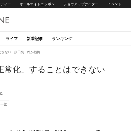
リティー
オールナイトニッポン
ショウアップナイター
イベント
ライフ
新着記事
ランキング
できない 須田慎一郎が指摘
策正常化」することはできない
22
慎一郎