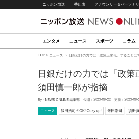
ニッポン放送
番組表
アナウンサー＆パーソナ
エンタメ
ニュース
スポーツ
コラム
TOP
ニュース
日銀だけの力では「政策正常化」することは
日銀だけの力では「政
須田慎一郎が指摘
2023-09-22
2023-09-
By -
NEWS ONLINE 編集部
公開：
更新：
ニュース
飯田浩司のOK! Cozy up!
飯田浩司
須田