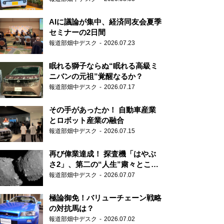
AIに議論が集中、経済同友会夏季
セミナーの2日間
報道部畑中デスク
2026.07.23
眠れる獅子ならぬ“眠れる高級ミ
ニバンの元祖”覚醒なるか？
報道部畑中デスク
2026.07.17
その手があったか！ 自動車産業
とロボット産業の融合
報道部畑中デスク
2026.07.15
再び偉業達成！ 探査機「はやぶ
さ2」、第二の“人生”粛々とこな
す
報道部畑中デスク
2026.07.07
極論御免！バリューチェーン戦略
の対抗馬は？
報道部畑中デスク
2026.07.02