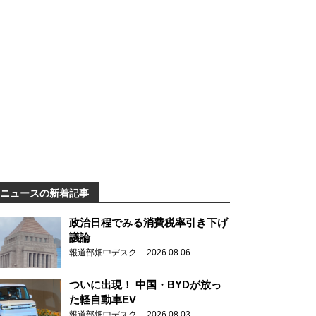
ニュースの新着記事
政治日程でみる消費税率引き下げ
議論
報道部畑中デスク
2026.08.06
ついに出現！ 中国・BYDが放っ
た軽自動車EV
報道部畑中デスク
2026.08.03