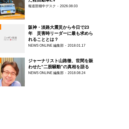
報道部畑中デスク
2026.08.03
阪神・淡路大震災から今日で23
年 災害時リーダーに最も求めら
れることとは？
N
NEWS ONLINE 編集部
2018.01.17
ジャーナリスト山路徹、世間を賑
わせた“二股騒動”の真相を語る
NEWS ONLINE 編集部
2018.08.24
N