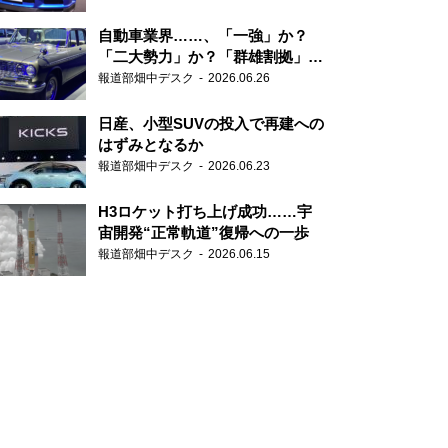
自動車業界……、「一強」か？
「二大勢力」か？「群雄割拠」
か？
報道部畑中デスク
2026.06.26
日産、小型SUVの投入で再建への
はずみとなるか
報道部畑中デスク
2026.06.23
H3ロケット打ち上げ成功……宇
宙開発“正常軌道”復帰への一歩
報道部畑中デスク
2026.06.15