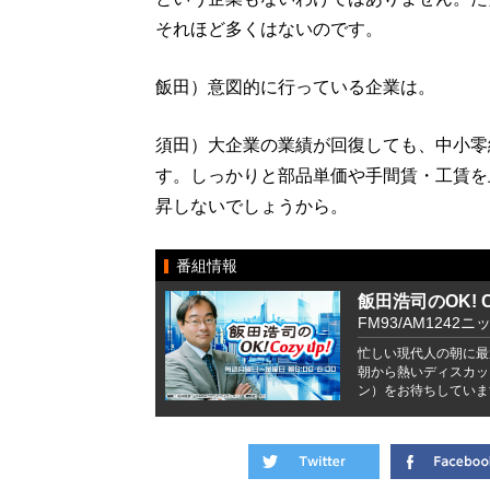
それほど多くはないのです。
飯田）意図的に行っている企業は。
須田）大企業の業績が回復しても、中小零
す。しっかりと部品単価や手間賃・工賃を
昇しないでしょうから。
番組情報
飯田浩司のOK! Co
FM93/AM1242ニ
忙しい現代人の朝に最
朝から熱いディスカッ
ン）をお待ちしていま