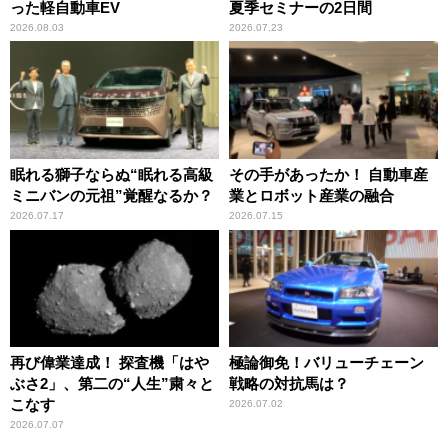
った軽自動車EV
夏季セミナーの2日間
2026.08.03
2026.07.23
眠れる獅子ならぬ“眠れる高級
その手があったか！ 自動車産
ミニバンの元祖”覚醒なるか？
業とロボット産業の融合
2026.07.17
2026.07.15
再び偉業達成！ 探査機「はや
極論御免！バリューチェーン
ぶさ2」、第二の“人生”粛々と
戦略の対抗馬は？
こなす
2026.07.02
2026.07.07