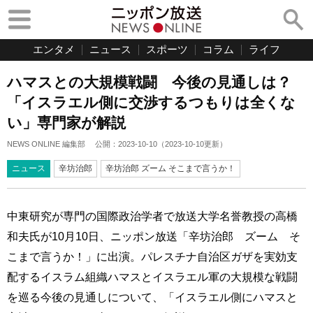
エンタメ
ニュース
スポーツ
コラム
ライフ
ハマスとの大規模戦闘 今後の見通しは？
「イスラエル側に交渉するつもりは全くな
い」専門家が解説
NEWS ONLINE 編集部
公開：
2023-10-10
（
2023-10-10
更新）
ニュース
辛坊治郎
辛坊治郎 ズーム そこまで言うか！
中東研究が専門の国際政治学者で放送大学名誉教授の高橋
和夫氏が10月10日、ニッポン放送「辛坊治郎 ズーム そ
こまで言うか！」に出演。パレスチナ自治区ガザを実効支
配するイスラム組織ハマスとイスラエル軍の大規模な戦闘
を巡る今後の見通しについて、「イスラエル側にハマスと