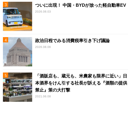
ついに出現！ 中国・BYDが放った軽自動車EV
2026.08.03
政治日程でみる消費税率引き下げ議論
2026.08.06
「酒販店も、蔵元も、米農家も限界に近い」日
本酒界をけん引する社長が訴える『酒類の提供
禁止』策の大打撃
2021.06.08