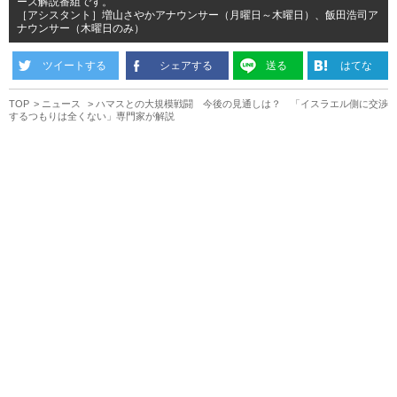
ース解説番組です。
［アシスタント］増山さやかアナウンサー（月曜日～木曜日）、飯田浩司ア
ナウンサー（木曜日のみ）
ツイートする
シェアする
送る
はてな
TOP
ニュース
ハマスとの大規模戦闘 今後の見通しは？ 「イスラエル側に交渉
するつもりは全くない」専門家が解説