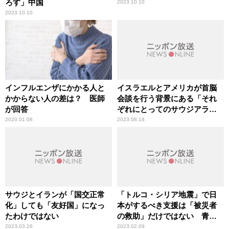
ろす」中国
2023.10.10
2023.10.10
インフルエンザにかかる人と
イスラエルとアメリカが首脳
かからない人の差は？ 医師
会談を行う背景にある「それ
が回答
ぞれにとってのサウジアラビ
アの存在」
2020.01.08
2023.08.18
サウジとイランが「国交正常
「トルコ・シリア地震」で日
化」しても「友好国」になっ
本がするべき支援は「被災者
たわけではない
の救助」だけではない 青山
繁晴議員が提言
2023.03.26
2023.02.09