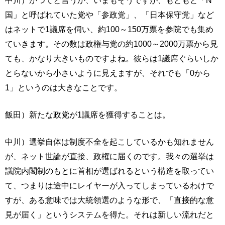
中川）かつてと言うか、いまもそうですが、もともと「N
国」と呼ばれていた党や「参政党」、「日本保守党」など
はネットで1議席を伺い、約100～150万票を参院でも集め
ていきます。その数は政権与党の約1000～2000万票から見
ても、かなり大きいものですよね。彼らは1議席ぐらいしか
とらないから小さいように見えますが、それでも「0から
1」というのは大きなことです。
飯田）新たな政党が1議席を獲得することは。
中川）選挙自体は制度不全を起こしているかも知れません
が、ネット世論が直接、政権に届くのです。我々の選挙は
議院内閣制のもとに首相が選ばれるという構造を取ってい
て、つまりは途中にレイヤーが入ってしまっているわけで
すが、ある意味では大統領選のような形で、「直接的な意
見が届く」というシステムを得た。それは新しい流れだと