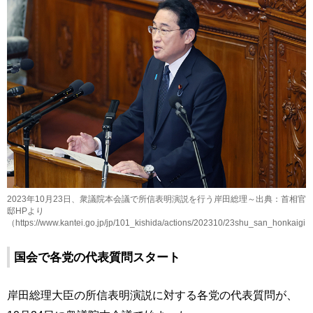
2023年10月23日、衆議院本会議で所信表明演説を行う岸田総理～出典：首相官
邸HPより
（https://www.kantei.go.jp/jp/101_kishida/actions/202310/23shu_san_honkaigi.
国会で各党の代表質問スタート
岸田総理大臣の所信表明演説に対する各党の代表質問が、