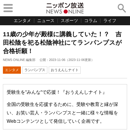
エンタメ
ニュース
スポーツ
コラム
ライフ
11歳の少年が殿様に講義していた！？ 吉
田松陰を祀る松陰神社にてランパンプスが
合格祈願！
NEWS ONLINE 編集部
公開：
2023-11-06
（
2023-11-06
更新）
エンタメ
ランパンプス
おうえんしナイト
受験生を“みんな“で応援！『おうえんしナイト』
全国の受験生を応援するために、受験や教育と縁が深
い、お笑い芸人・ランパンプスと一緒に様々な情報を
Webコンテンツとして発信していく企画です。