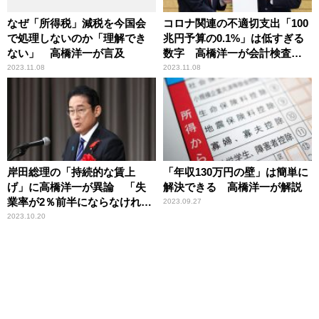
なぜ「所得税」減税を今国会
コロナ関連の不適切支出「100
で処理しないのか「理解でき
兆円予算の0.1%」は低すぎる
ない」 高橋洋一が言及
数字 高橋洋一が会計検査院
の報告に疑問
2023.11.08
2023.11.08
岸田総理の「持続的な賃上
「年収130万円の壁」は簡単に
げ」に高橋洋一が異論 「失
解決できる 高橋洋一が解説
業率が2％前半にならなけれ
2023.09.27
ば、賃上げを続けることは難
2023.10.20
しい」