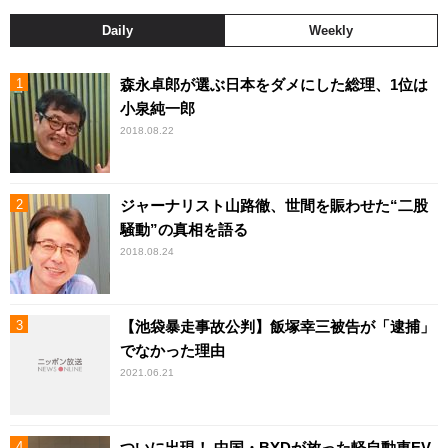
Daily
Weekly
森永卓郎が選ぶ日本をダメにした総理、1位は
小泉純一郎
2018.08.22
ジャーナリスト山路徹、世間を賑わせた“二股
騒動”の真相を語る
2018.08.24
【池袋暴走事故公判】飯塚幸三被告が「逮捕」
でなかった理由
2021.06.21
ついに出現！ 中国・BYDが放った軽自動車EV