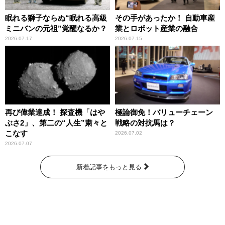
眠れる獅子ならぬ“眠れる高級
その手があったか！ 自動車産
ミニバンの元祖”覚醒なるか？
業とロボット産業の融合
2026.07.17
2026.07.15
再び偉業達成！ 探査機「はや
極論御免！バリューチェーン
ぶさ2」、第二の“人生”粛々と
戦略の対抗馬は？
こなす
2026.07.02
2026.07.07
新着記事をもっと見る