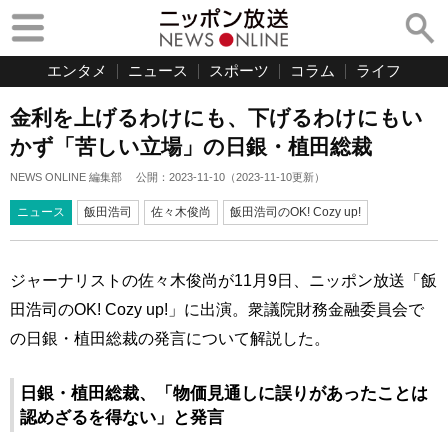
エンタメ
ニュース
スポーツ
コラム
ライフ
金利を上げるわけにも、下げるわけにもい
かず「苦しい立場」の日銀・植田総裁
NEWS ONLINE 編集部
公開：
2023-11-10
（
2023-11-10
更新）
ニュース
飯田浩司
佐々木俊尚
飯田浩司のOK! Cozy up!
ジャーナリストの佐々木俊尚が11月9日、ニッポン放送「飯
田浩司のOK! Cozy up!」に出演。衆議院財務金融委員会で
の日銀・植田総裁の発言について解説した。
日銀・植田総裁、「物価見通しに誤りがあったことは
認めざるを得ない」と発言