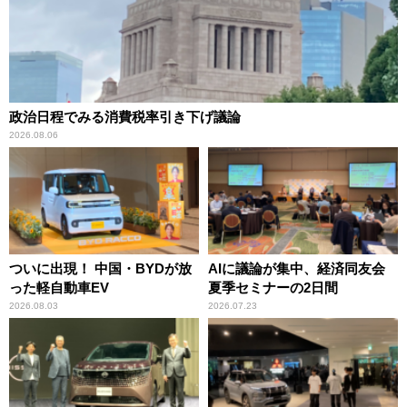
政治日程でみる消費税率引き下げ議論
2026.08.06
ついに出現！ 中国・BYDが放
AIに議論が集中、経済同友会
った軽自動車EV
夏季セミナーの2日間
2026.08.03
2026.07.23