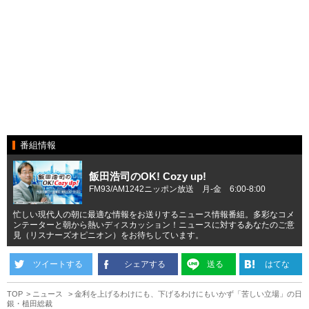
番組情報
飯田浩司のOK! Cozy up!
FM93/AM1242ニッポン放送 月-金 6:00-8:00
忙しい現代人の朝に最適な情報をお送りするニュース情報番組。多彩なコメ
ンテーターと朝から熱いディスカッション！ニュースに対するあなたのご意
見（リスナーズオピニオン）をお待ちしています。
ツイートする
シェアする
送る
はてな
TOP
ニュース
金利を上げるわけにも、下げるわけにもいかず「苦しい立場」の日
銀・植田総裁