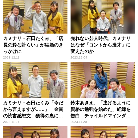
カミナリ・石田たくみ、「店
売れない芸人時代、カミナリ
長の粋な計らい」が結婚のき
はなぜ「コントから漫才」に
っかけに
変えたのか
2023.12.11
2023.12.04
カミナリ・石田たくみ「今だ
鈴木あきえ、「逃げるように
から言えますが……」 金賞
資格の勉強を始めた」経緯を
の読書感想文、獲得の裏に
告白 チャイルドマインダー
「秘密」
の活動
2023.11.27
2023.11.20