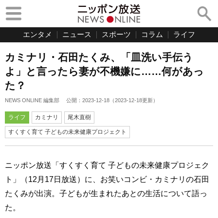
エンタメ
ニュース
スポーツ
コラム
ライフ
カミナリ・石田たくみ、「皿洗い手伝う
よ」と言ったら妻が不機嫌に……何があっ
た？
NEWS ONLINE 編集部
公開：
2023-12-18
（
2023-12-18
更新）
ライフ
カミナリ
尾木直樹
すくすく育て 子どもの未来健康プロジェクト
ニッポン放送「すくすく育て 子どもの未来健康プロジェク
ト」（12月17日放送）に、お笑いコンビ・カミナリの石田
たくみが出演。子どもが生まれたあとの生活について語っ
た。