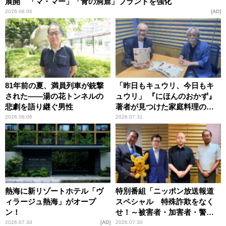
展開 「マ・マー」「青の洞窟」ブランドを強化
2026.08.06
AD
81年前の夏、満員列車が銃撃
「昨日もキュウリ、今日もキ
された――湯の花トンネルの
ュウリ」 『にほんのおかず』
悲劇を語り継ぐ男性
著者が見つけた家庭料理の知
恵
2026.08.06
2026.07.31
熱海に新リゾートホテル「ヴ
特別番組「ニッポン放送報道
ィラージュ熱海」がオープ
スペシャル 特殊詐欺をなく
ン！
せ！～被害者・加害者・警視
庁が語るトクリュウの実態
2026.07.30
AD
2026.07.30