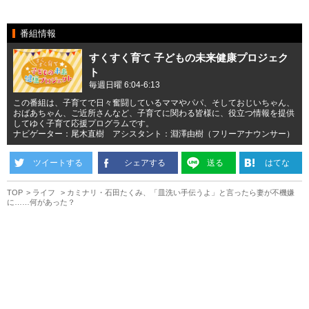
番組情報
すくすく育て 子どもの未来健康プロジェク
ト
毎週日曜 6:04-6:13
この番組は、子育てで日々奮闘しているママやパパ、そしておじいちゃん、
おばあちゃん、ご近所さんなど、子育てに関わる皆様に、役立つ情報を提供
してゆく子育て応援プログラムです。
ナビゲーター：尾木直樹 アシスタント：淵澤由樹（フリーアナウンサー）
ツイートする
シェアする
送る
はてな
TOP
ライフ
カミナリ・石田たくみ、「皿洗い手伝うよ」と言ったら妻が不機嫌
に……何があった？