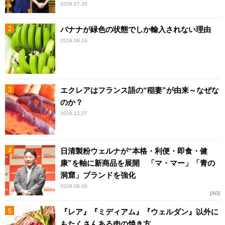
2026.07.30
バナナが緑色の状態でしか輸入されない理由
2019.08.16
エクレアはフランス語の“稲妻”が由来～なぜな
のか？
2018.12.27
日清製粉ウェルナが“本格・利便・即食・健
康”を軸に新商品を展開 「マ・マー」「青の
洞窟」ブランドを強化
2026.08.06
AD
『レア』『ミディアム』『ウェルダン』以外に
もたくさんある肉の焼き方