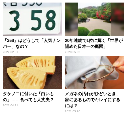
「358」はどうして「人気ナン
20年連続で1位に輝く「世界が
バー」なの？
認めた日本一の庭園」
2022.02.01
2023.05.05
タケノコに付いた「白いも
メガネの汚れがひどいとき、
の」……食べても大丈夫？
家にあるものでキレイにする
には？
2021.04.21
2021.05.20