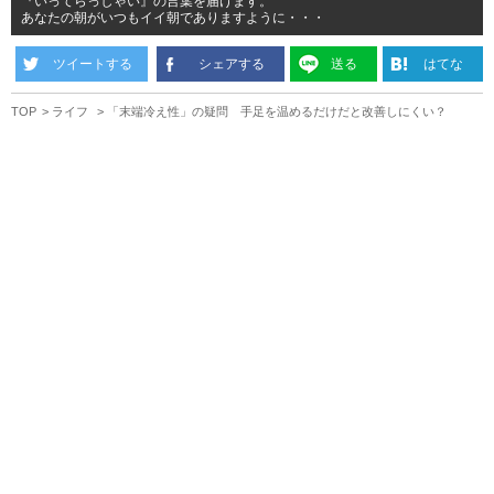
『いってらっしゃい』の言葉を届けます。
あなたの朝がいつもイイ朝でありますように・・・
ツイートする
シェアする
送る
はてな
TOP
ライフ
「末端冷え性」の疑問 手足を温めるだけだと改善しにくい？