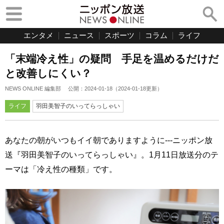
エンタメ
ニュース
スポーツ
コラム
ライフ
「末端冷え性」の疑問 手足を温めるだけだ
と改善しにくい？
NEWS ONLINE 編集部
公開：
2024-01-18
（
2024-01-18
更新）
ライフ
羽田美智子のいってらっしゃい
あなたの朝がいつもイイ朝でありますように---ニッポン放
送『羽田美智子のいってらっしゃい』。1月11日放送分のテ
ーマは「冷え性の種類」です。