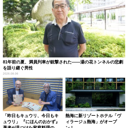
81年前の夏、満員列車が銃撃された――湯の花トンネルの悲劇
を語り継ぐ男性
2026.08.06
「昨日もキュウリ、今日もキ
熱海に新リゾートホテル「ヴ
ュウリ」 『にほんのおかず』
ィラージュ熱海」がオープ
著者が見つけた家庭料理の知
ン！