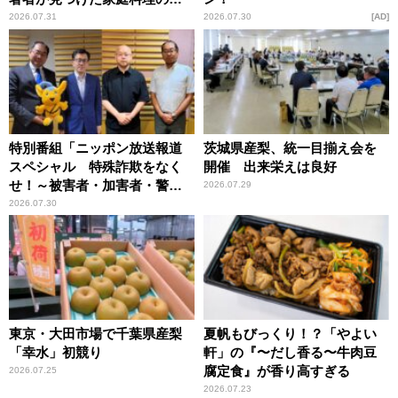
恵
2026.07.31
2026.07.30
AD
特別番組「ニッポン放送報道
茨城県産梨、統一目揃え会を
スペシャル 特殊詐欺をなく
開催 出来栄えは良好
せ！～被害者・加害者・警視
2026.07.29
庁が語るトクリュウの実態
2026.07.30
～」放送
東京・大田市場で千葉県産梨
夏帆もびっくり！？「やよい
「幸水」初競り
軒」の『〜だし香る〜牛肉豆
腐定食』が香り高すぎる
2026.07.25
2026.07.23