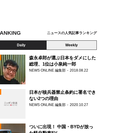
ANKING
ニュースの人気記事ランキング
Daily
Weekly
森永卓郎が選ぶ日本をダメにした
総理、1位は小泉純一郎
NEWS ONLINE 編集部
2018.08.22
N
日本が核兵器禁止条約に署名でき
ない2つの理由
NEWS ONLINE 編集部
2020.10.27
ついに出現！ 中国・BYDが放っ
た軽自動車EV