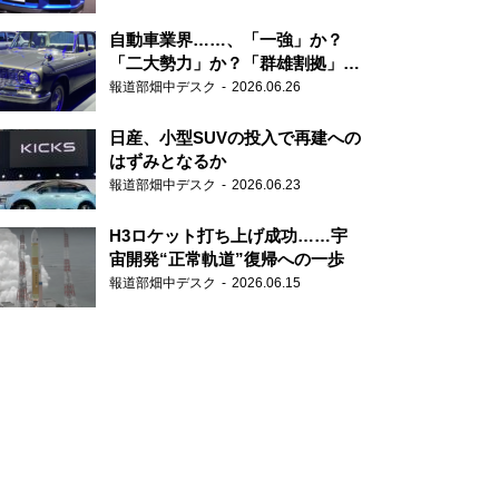
自動車業界……、「一強」か？
「二大勢力」か？「群雄割拠」
か？
報道部畑中デスク
2026.06.26
日産、小型SUVの投入で再建への
はずみとなるか
報道部畑中デスク
2026.06.23
H3ロケット打ち上げ成功……宇
宙開発“正常軌道”復帰への一歩
報道部畑中デスク
2026.06.15