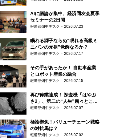
AIに議論が集中、経済同友会夏季
セミナーの2日間
報道部畑中デスク
2026.07.23
眠れる獅子ならぬ“眠れる高級ミ
ニバンの元祖”覚醒なるか？
報道部畑中デスク
2026.07.17
その手があったか！ 自動車産業
とロボット産業の融合
報道部畑中デスク
2026.07.15
再び偉業達成！ 探査機「はやぶ
さ2」、第二の“人生”粛々とこな
す
報道部畑中デスク
2026.07.07
極論御免！バリューチェーン戦略
の対抗馬は？
報道部畑中デスク
2026.07.02