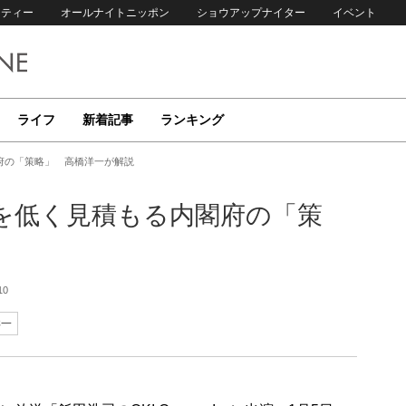
リティー
オールナイトニッポン
ショウアップナイター
イベント
ライフ
新着記事
ランキング
府の「策略」 高橋洋一が解説
を低く見積もる内閣府の「策
10
洋一