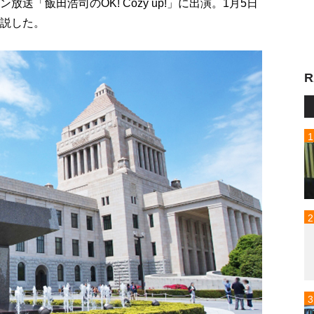
送「飯田浩司のOK! Cozy up!」に出演。1月5日
解説した。
R