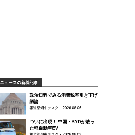
ニュースの新着記事
政治日程でみる消費税率引き下げ
議論
報道部畑中デスク
2026.08.06
ついに出現！ 中国・BYDが放っ
た軽自動車EV
報道部畑中デスク
2026.08.03