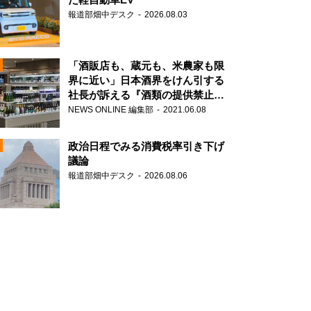
報道部畑中デスク
2026.08.03
「酒販店も、蔵元も、米農家も限
界に近い」日本酒界をけん引する
社長が訴える『酒類の提供禁止』
N
策の大打撃
NEWS ONLINE 編集部
2021.06.08
政治日程でみる消費税率引き下げ
議論
報道部畑中デスク
2026.08.06
N