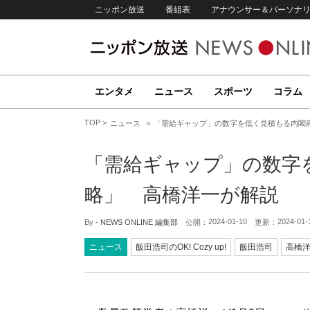
ニッポン放送
番組表
アナウンサー＆パーソナ
エンタメ
ニュース
スポーツ
コラム
TOP
ニュース
「需給ギャップ」の数字を低く見積もる内閣
「需給ギャップ」の数字
略」 高橋洋一が解説
2024-01-10
2024-01-
By -
NEWS ONLINE 編集部
公開：
更新：
ニュース
飯田浩司のOK! Cozy up!
飯田浩司
高橋