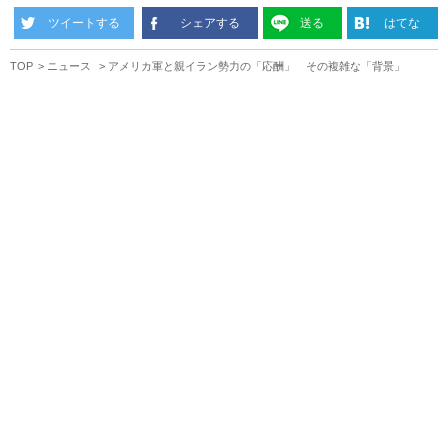
ツイートする
シェアする
送る
はてな
TOP
ニュース
アメリカ軍と親イラン勢力の「応酬」 その複雑な「背景」