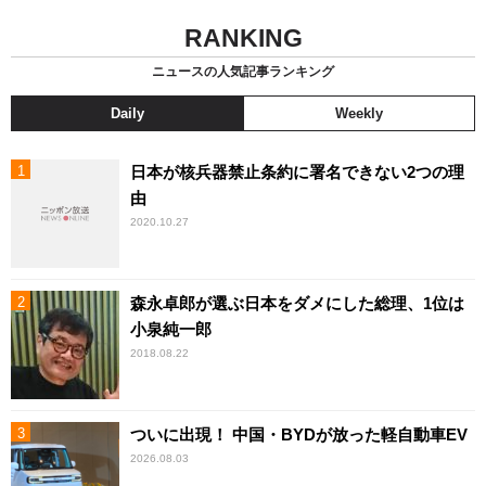
RANKING
ニュースの人気記事ランキング
Daily
Weekly
日本が核兵器禁止条約に署名できない2つの理
由
2020.10.27
森永卓郎が選ぶ日本をダメにした総理、1位は
小泉純一郎
2018.08.22
ついに出現！ 中国・BYDが放った軽自動車EV
2026.08.03