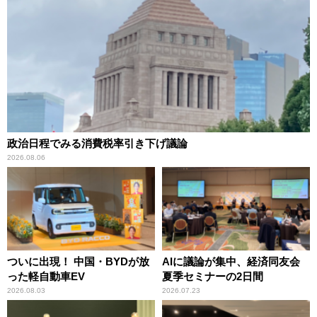
政治日程でみる消費税率引き下げ議論
2026.08.06
ついに出現！ 中国・BYDが放
AIに議論が集中、経済同友会
った軽自動車EV
夏季セミナーの2日間
2026.08.03
2026.07.23