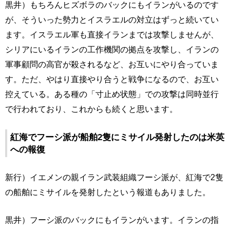
黒井）もちろんヒズボラのバックにもイランがいるのです
が、そういった勢力とイスラエルの対立はずっと続いてい
ます。イスラエル軍も直接イランまでは攻撃しませんが、
シリアにいるイランの工作機関の拠点を攻撃し、イランの
軍事顧問の高官が殺されるなど、お互いにやり合っていま
す。ただ、やはり直接やり合うと戦争になるので、お互い
控えている。ある種の「寸止め状態」での攻撃は同時並行
で行われており、これからも続くと思います。
紅海でフーシ派が船舶2隻にミサイル発射したのは米英
への報復
新行）イエメンの親イラン武装組織フーシ派が、紅海で2隻
の船舶にミサイルを発射したという報道もありました。
黒井）フーシ派のバックにもイランがいます。イランの指