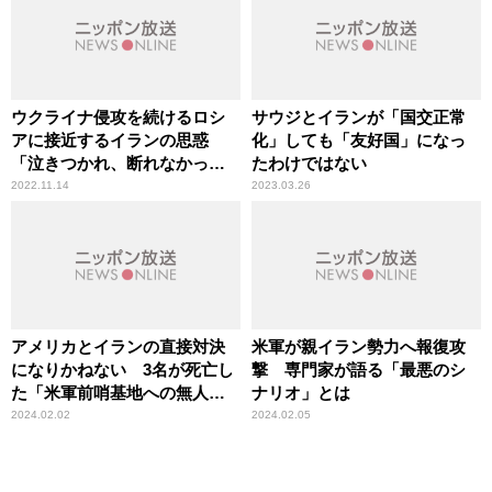
ウクライナ侵攻を続けるロシ
サウジとイランが「国交正常
アに接近するイランの思惑
化」しても「友好国」になっ
「泣きつかれ、断れなかっ
たわけではない
た」国際政治学者が解説
2022.11.14
2023.03.26
アメリカとイランの直接対決
米軍が親イラン勢力へ報復攻
になりかねない 3名が死亡し
撃 専門家が語る「最悪のシ
た「米軍前哨基地への無人機
ナリオ」とは
攻撃」
2024.02.02
2024.02.05