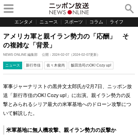
エンタメ
ニュース
スポーツ
コラム
ライフ
アメリカ軍と親イラン勢力の「応酬」 そ
の複雑な「背景」
NEWS ONLINE 編集部
公開：
2024-02-07
（
2024-02-07
更新）
ニュース
新行市佳
佐々木俊尚
飯田浩司のOK! Cozy up!
軍事ジャーナリストの黒井文太郎氏が2月7日、ニッポン放
送「新行市佳のOK! Cozy up!」に出演。親イラン勢力の反
撃とみられるシリア最大の米軍基地へのドローン攻撃につ
いて解説した。
米軍基地に無人機攻撃、親イラン勢力の反撃か