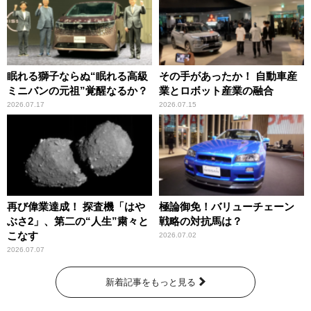
眠れる獅子ならぬ“眠れる高級
その手があったか！ 自動車産
ミニバンの元祖”覚醒なるか？
業とロボット産業の融合
2026.07.17
2026.07.15
再び偉業達成！ 探査機「はや
極論御免！バリューチェーン
ぶさ2」、第二の“人生”粛々と
戦略の対抗馬は？
こなす
2026.07.02
2026.07.07
新着記事をもっと見る