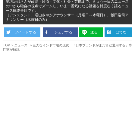
辛坊治郎さんが政治・経済・文化・社会・芸能まで、きょう一日のニュース
の中から独自の視点でズームし、いま一番気になる話題を忖度なく語るニュ
ース解説番組です。
［アシスタント］増山さやかアナウンサー（月曜日～木曜日）、飯田浩司ア
ナウンサー（木曜日のみ）
ツイートする
シェアする
送る
はてな
TOP
ニュース
巨大なインド市場の現状 「日本ブランドがまだまだ通用する」専
門家が解説