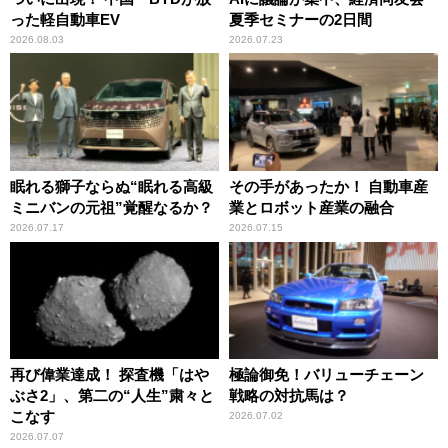
った軽自動車EV
夏季セミナーの2日間
2026.08.03
2026.07.23
眠れる獅子ならぬ“眠れる高級
その手があったか！ 自動車産
ミニバンの元祖”覚醒なるか？
業とロボット産業の融合
2026.07.17
2026.07.15
再び偉業達成！ 探査機「はや
極論御免！バリューチェーン
ぶさ2」、第二の“人生”粛々と
戦略の対抗馬は？
こなす
2026.07.02
2026.07.07