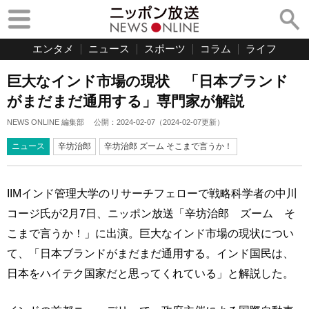
エンタメ
ニュース
スポーツ
コラム
ライフ
巨大なインド市場の現状 「日本ブランド
がまだまだ通用する」専門家が解説
NEWS ONLINE 編集部
公開：
2024-02-07
（
2024-02-07
更新）
ニュース
辛坊治郎
辛坊治郎 ズーム そこまで言うか！
IIMインド管理大学のリサーチフェローで戦略科学者の中川
コージ氏が2月7日、ニッポン放送「辛坊治郎 ズーム そ
こまで言うか！」に出演。巨大なインド市場の現状につい
て、「日本ブランドがまだまだ通用する。インド国民は、
日本をハイテク国家だと思ってくれている」と解説した。