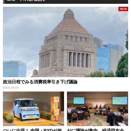
NEW
政治日程でみる消費税率引き下げ議論
2026.08.06
ついに出現！ 中国・BYDが放
AIに議論が集中、経済同友会