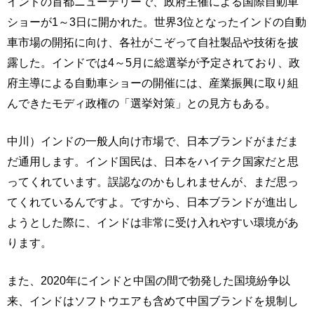
インドの首都ニューデリーで、政府主催による国際自動車
ショーが1～3日に開かれた。世界3位となったインドの自動
車市場の開拓に向け、各社がこぞって自社製品や技術を披
露した。インドでは4～5月に総選挙が予定されており、政
府主導による自動車ショーの開催には、産業振興に取り組
んできたモディ政権の「選挙対策」との見方もある。
中川）インドの一般人向け市場で、日本ブランドがまだま
だ通用します。インド国民は、日本をハイテク国家だと思
ってくれています。誤認なのかもしれませんが、まだ思っ
てくれているんですよ。ですから、日本ブランドが進出し
ようとした際に、インドは非常に受け入れやすい環境があ
ります。
また、2020年にインドと中国の間で勃発した国境紛争以
来、インドはソフトウエアも含めて中国ブランドを規制し