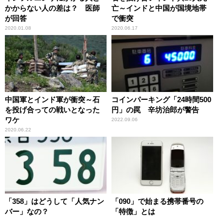
かからない人の差は？ 医師
亡～インドと中国が国境地帯
が回答
で衝突
2020.01.08
2020.06.17
中国軍とインド軍が衝突～石
コインパーキング「24時間500
を投げ合っての戦いとなった
円」の罠 辛坊治郎が警告
ワケ
2022.09.06
2020.06.22
「358」はどうして「人気ナン
「090」で始まる携帯番号の
バー」なの？
「特徴」とは