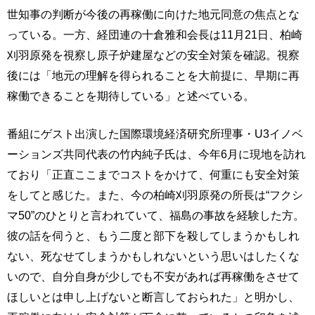
世知事の判断が今後の再稼働に向けた地元同意の焦点とな
っている。一方、経団連の十倉雅和会長は11月21日、柏崎
刈羽原発を視察し原子炉建屋などの安全対策を確認。視察
後には「地元の理解を得られることを大前提に、早期に再
稼働できることを期待している」と述べている。
番組にゲスト出演した国際環境経済研究所理事・U3イノベ
ーションズ共同代表の竹内純子氏は、今年6月に現地を訪れ
ており「正直ここまでコストをかけて、何重にも安全対策
をしてと感じた。また、今の柏崎刈羽原発の所長は“フクシ
マ50”のひとりと言われていて、福島の事故を経験した方。
彼の話を伺うと、もう二度と部下を殺してしまうかもしれ
ない、死なせてしまうかもしれないという思いはしたくな
いので、自分自身が少しでも不安があれば再稼働をさせて
ほしいとは申し上げないと断言しておられた」と明かし、