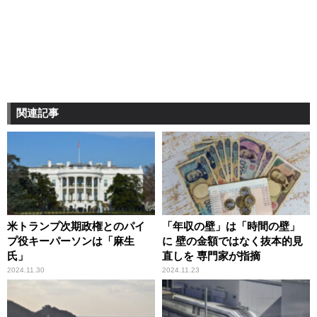
関連記事
米トランプ次期政権とのパイ
「年収の壁」は「時間の壁」
プ役キーパーソンは「麻生
に 壁の金額ではなく抜本的見
氏」
直しを 専門家が指摘
2024.11.30
2024.11.23