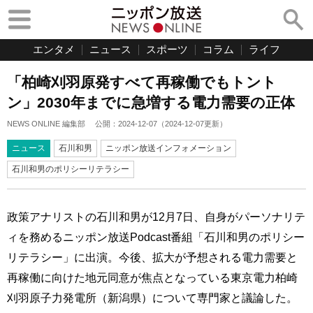
エンタメ
ニュース
スポーツ
コラム
ライフ
「柏崎刈羽原発すべて再稼働でもトント
ン」2030年までに急増する電力需要の正体
NEWS ONLINE 編集部
公開：
2024-12-07
（
2024-12-07
更新）
ニュース
石川和男
ニッポン放送インフォメーション
石川和男のポリシーリテラシー
政策アナリストの石川和男が12月7日、自身がパーソナリテ
ィを務めるニッポン放送Podcast番組「石川和男のポリシー
リテラシー」に出演。今後、拡大が予想される電力需要と
再稼働に向けた地元同意が焦点となっている東京電力柏崎
刈羽原子力発電所（新潟県）について専門家と議論した。