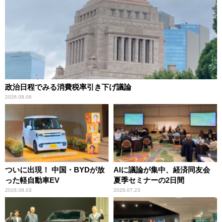
政治日程でみる消費税率引き下げ議論
2026.08.06
ついに出現！ 中国・BYDが放
AIに議論が集中、経済同友会
った軽自動車EV
夏季セミナーの2日間
2026.08.03
2026.07.23