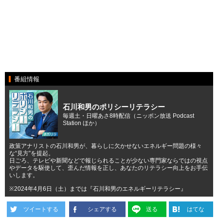
番組情報
石川和男のポリシーリテラシー
毎週土・日曜あさ8時配信（ニッポン放送 Podcast
Station ほか）
政策アナリストの石川和男が、暮らしに欠かせないエネルギー問題の様々
な“見方”を提起。
日ごろ、テレビや新聞などで報じられることが少ない専門家ならではの視点
やデータを駆使して、歪んだ情報を正し、あなたのリテラシー向上をお手伝
いします。
※2024年4月6日（土）までは『石川和男のエネルギーリテラシー』
ツイートする
シェアする
送る
はてな