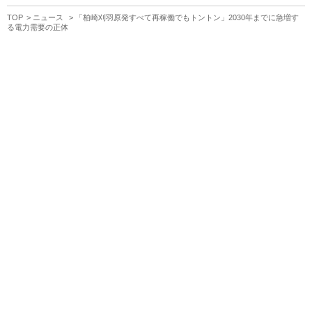
TOP
ニュース
「柏崎刈羽原発すべて再稼働でもトントン」2030年までに急増す
る電力需要の正体