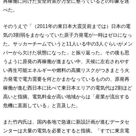
再稼働に向けた安全対策が万全に整っているとの印象を述
べた。
そのうえで「（2011年の東日本大震災前までは）日本の電
気の3割弱をまかなっていた原子力発電が一時はゼロになっ
た。サッカーチームでいうと11人いる中の3人ぐらいがメン
バーから欠けた状態になった」と振り返った。その後も思
うように原発の再稼働が進まない中、天候に左右されやす
い再生可能エネルギーや燃料の高騰リスクがつきまとう火
力発電で電力需要を何とかまかなっているものの、原発再
稼働が進む西日本に比べて東日本エリアの電気代は2割ほど
高いと指摘。電気料金が高い地域からは「産業が流出する
危機に直面している」と言及した。
また竹内氏は、国内各地で急速に新設計画が進むデータセ
ンターは大量の電気を必要とすると指摘。「すでに東京電