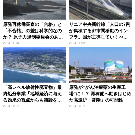
原発再稼働審査の「合格」と
リニア中央新幹線「人口の7割
「不合格」の差は科学的なの
が集積する都市間移動のイン
か？ 原子力規制委員会のあり
フラ。国が主導していくべ
方に専門家が疑問
き」石川和男が指摘
2024.11.16
2024.11.02
「高レベル放射性廃棄物」最
原発が“がん治療薬の生産工
終処分事業「地域経済に与え
場”に！？ 再稼働へ動きはじめ
る効果の観点からも議論を」
た高速炉「常陽」の可能性
石川和男が指摘
2024.10.26
2024.10.05