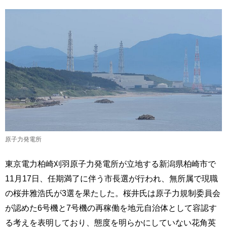
原子力発電所
東京電力柏崎刈羽原子力発電所が立地する新潟県柏崎市で
11月17日、任期満了に伴う市長選が行われ、無所属で現職
の桜井雅浩氏が3選を果たした。桜井氏は原子力規制委員会
が認めた6号機と7号機の再稼働を地元自治体として容認す
る考えを表明しており、態度を明らかにしていない花角英