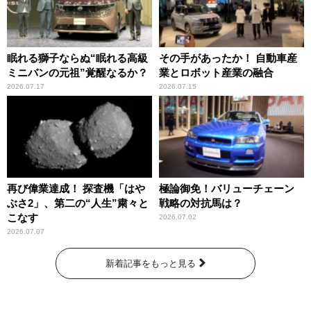
眠れる獅子ならぬ“眠れる高級
その手があったか！ 自動車産
ミニバンの元祖”覚醒なるか？
業とロボット産業の融合
2026.07.17
2026.07.15
再び偉業達成！ 探査機「はや
極論御免！バリューチェーン
ぶさ2」、第二の“人生”粛々と
戦略の対抗馬は？
こなす
2026.07.02
2026.07.07
新着記事をもっと見る