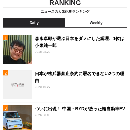
RANKING
ニュースの人気記事ランキング
Daily
Weekly
森永卓郎が選ぶ日本をダメにした総理、1位は
小泉純一郎
2018.08.22
日本が核兵器禁止条約に署名できない2つの理
由
2020.10.27
ついに出現！ 中国・BYDが放った軽自動車EV
2026.08.03