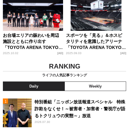
お台場エリアの賑わいを周辺
スポーツを「見る」＆ホスピ
施設とともに作り出す
タリティを意識したアリーナ
「TOYOTA ARENA TOKYO」
「TOYOTA ARENA TOKYO」
が開業記念式典を開催
が施設を公開
2025.10.02
AD
2025.09.03
AD
RANKING
ライフの人気記事ランキング
Daily
Weekly
特別番組「ニッポン放送報道スペシャル 特殊
詐欺をなくせ！～被害者・加害者・警視庁が語
るトクリュウの実態～」放送
2026.07.30