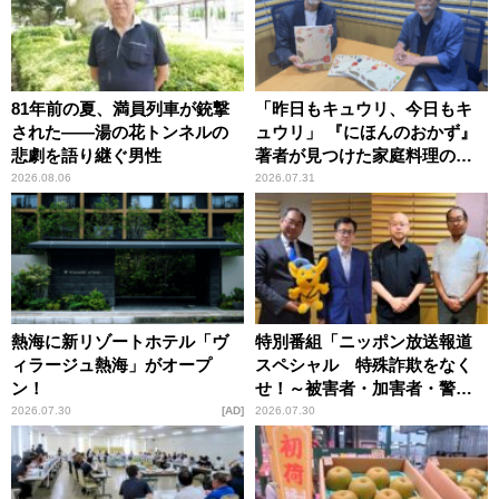
81年前の夏、満員列車が銃撃
「昨日もキュウリ、今日もキ
された――湯の花トンネルの
ュウリ」 『にほんのおかず』
悲劇を語り継ぐ男性
著者が見つけた家庭料理の知
恵
2026.08.06
2026.07.31
熱海に新リゾートホテル「ヴ
特別番組「ニッポン放送報道
ィラージュ熱海」がオープ
スペシャル 特殊詐欺をなく
ン！
せ！～被害者・加害者・警視
庁が語るトクリュウの実態
2026.07.30
AD
2026.07.30
～」放送