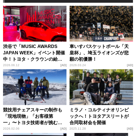
渋谷で「MUSIC AWARDS
車いすバスケットボール「天
JAPAN WEEK」イベント開催
皇杯」、埼玉ライオンズが悲
中！トヨタ・クラウンの給電
願の初優勝！
がDJを支え盛り上げる！
2026.06.12
AD
2026.03.24
AD
競技用チェアスキーの制作も
ミラノ・コルティナオリンピ
「現地現物」「お客様第
ックへ！トヨタアスリートが
一」〜トヨタ技術者が挑むパ
合同取材会を開催
ラリンピック〜
2026.02.06
AD
2025.11.28
AD