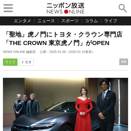
エンタメ
ニュース
スポーツ
コラム
ライフ
「聖地」虎ノ門にトヨタ・クラウン専門店
「THE CROWN 東京虎ノ門」がOPEN
NEWS ONLINE 編集部
公開：
2025-01-09
（
2025-01-15
更新）
AD
ライフ
トヨタ