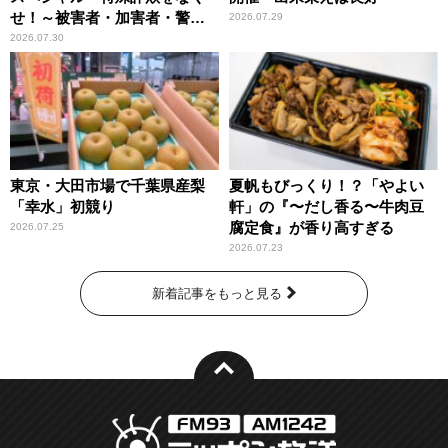
せ！～被害者・加害者・警視
2026.07.29
庁が語るトクリュウの実態
2026.07.30
～」放送
東京・大田市場で千葉県産梨
夏帆もびっくり！？「やよい
「幸水」初競り
軒」の『〜だし香る〜牛肉豆
腐定食』が香り高すぎる
2026.07.25
2026.07.23
新着記事をもっと見る