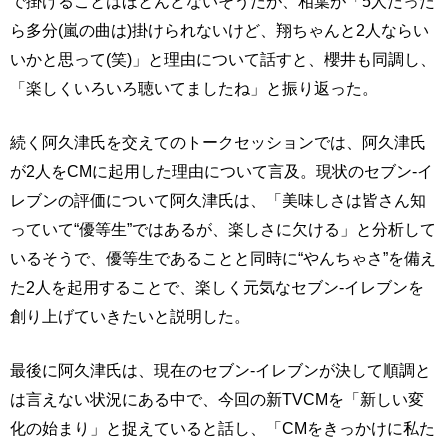
で掛けることはほとんどないそうだが、相葉が「5人だった
ら多分(嵐の曲は)掛けられないけど、翔ちゃんと2人ならい
いかと思って(笑)」と理由について話すと、櫻井も同調し、
「楽しくいろいろ聴いてましたね」と振り返った。
続く阿久津氏を交えてのトークセッションでは、阿久津氏
が2人をCMに起用した理由について言及。現状のセブン-イ
レブンの評価について阿久津氏は、「美味しさは皆さん知
っていて“優等生”ではあるが、楽しさに欠ける」と分析して
いるそうで、優等生であることと同時に“やんちゃさ”を備え
た2人を起用することで、楽しく元気なセブン-イレブンを
創り上げていきたいと説明した。
最後に阿久津氏は、現在のセブン-イレブンが決して順調と
は言えない状況にある中で、今回の新TVCMを「新しい変
化の始まり」と捉えていると話し、「CMをきっかけに私た