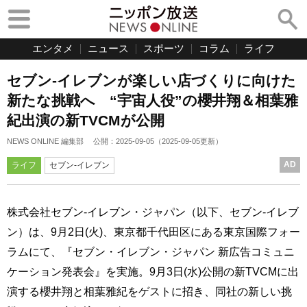
エンタメ
ニュース
スポーツ
コラム
ライフ
セブン-イレブンが楽しい店づくりに向けた
新たな挑戦へ “宇宙人役”の櫻井翔＆相葉雅
紀出演の新TVCMが公開
NEWS ONLINE 編集部
公開：
2025-09-05
（
2025-09-05
更新）
AD
ライフ
セブン-イレブン
株式会社セブン-イレブン・ジャパン（以下、セブン-イレブ
ン）は、9月2日(火)、東京都千代田区にある東京国際フォー
ラムにて、『セブン・イレブン・ジャパン 新広告コミュニ
ケーション発表会』を実施。9月3日(水)公開の新TVCMに出
演する櫻井翔と相葉雅紀をゲストに招き、同社の新しい挑