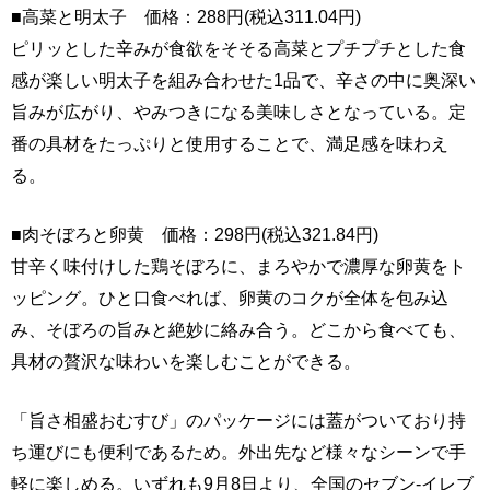
■高菜と明太子 価格：288円(税込311.04円)
ピリッとした辛みが食欲をそそる高菜とプチプチとした食
感が楽しい明太子を組み合わせた1品で、辛さの中に奥深い
旨みが広がり、やみつきになる美味しさとなっている。定
番の具材をたっぷりと使用することで、満足感を味わえ
る。
■肉そぼろと卵黄 価格：298円(税込321.84円)
甘辛く味付けした鶏そぼろに、まろやかで濃厚な卵黄をト
ッピング。ひと口食べれば、卵黄のコクが全体を包み込
み、そぼろの旨みと絶妙に絡み合う。どこから食べても、
具材の贅沢な味わいを楽しむことができる。
「旨さ相盛おむすび」のパッケージには蓋がついており持
ち運びにも便利であるため。外出先など様々なシーンで手
軽に楽しめる。いずれも9月8日より、全国のセブン-イレブ