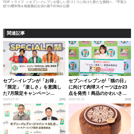
TOP
ライフ
セブン-イレブンが楽しい店づくりに向けた新たな挑戦へ “宇宙人
役”の櫻井翔＆相葉雅紀出演の新TVCMが公開
関連記事
セブン-イレブンが「お得」
セブン-イレブンが「猫の日」
「限定」「楽しさ」を意識し
に向けて肉球スイーツほか23
た7月限定キャンペーン
点を発売！商品のかわいさと
『SPECIAL 夏祭』を実施 テ
美味しさを、なえなのが“猫
2025.07.07
AD
2025.02.21
AD
ィモンディも気合い充分「7月
語”で叫ぶ「にゃんだこれは！
はセブンに行くしかない！」
うにゃ～い！」