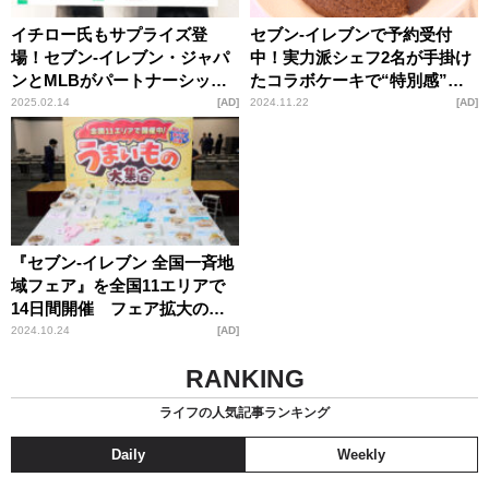
イチロー氏もサプライズ登
セブン-イレブンで予約受付
場！セブン-イレブン・ジャパ
中！実力派シェフ2名が手掛け
ンとMLBがパートナーシップ
たコラボケーキで“特別感”の
契約を締結
あるクリスマスを提供「もっ
2025.02.14
AD
2024.11.22
AD
とお客様に喜んでいただける
ように」
『セブン-イレブン 全国一斉地
域フェア』を全国11エリアで
14日間開催 フェア拡大の狙
いと今後の願い「未来へ向け
2024.10.24
AD
て一緒に歩んでいけたら」
RANKING
ライフの人気記事ランキング
Daily
Weekly