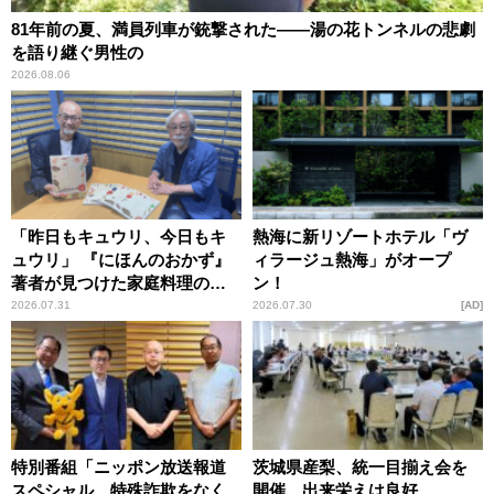
81年前の夏、満員列車が銃撃された――湯の花トンネルの悲劇
を語り継ぐ男性の
2026.08.06
「昨日もキュウリ、今日もキ
熱海に新リゾートホテル「ヴ
ュウリ」 『にほんのおかず』
ィラージュ熱海」がオープ
著者が見つけた家庭料理の知
ン！
恵
2026.07.31
2026.07.30
AD
特別番組「ニッポン放送報道
茨城県産梨、統一目揃え会を
スペシャル 特殊詐欺をなく
開催 出来栄えは良好