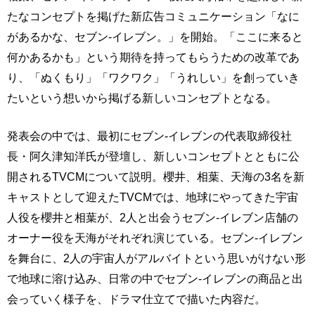
たなコンセプトを掲げた新広告コミュニケーション「なに
があるかな、セブン-イレブン。」を開始。「ここに来ると
何かあるかも」という期待を持ってもらうための改革であ
り、「ぬくもり」「ワクワク」「うれしい」を創っていき
たいという想いから掲げる新しいコンセプトとなる。
発表会の中では、最初にセブン-イレブンの代表取締役社
長・阿久津知洋氏が登壇し、新しいコンセプトとともに公
開されるTVCMについて説明。櫻井、相葉、天海の3名を新
キャストとして迎えたTVCMでは、地球にやってきた宇宙
人役を櫻井と相葉が、2人と出会うセブン-イレブン店舗の
オーナー役を天海がそれぞれ演じている。セブン-イレブン
を舞台に、2人の宇宙人がアルバイトという思いがけない形
で地球に溶け込み、日常の中でセブン-イレブンの商品と出
会っていく様子を、ドラマ仕立てで描いた内容だ。