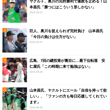
ヤクルト、奥川の完封勝利で連敗を止める！山
本昌氏「勝つにはこういう形しかない」
2026.08.07
巨人、奥川を捉えられず完封負け 山本昌氏
「今日の負けは仕方がない」
2026.08.07
広島、7回の継投策が裏目に…最下位転落 安
仁屋氏「この時期に来て勉強はない」
2026.08.06
山本昌氏、ヤクルトにエール「自信を持って欲
しい」、「ファンの方も毎日応援してくれてい
ます」
2026.08.08