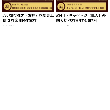
#35 掛布雅之（阪神）球宴史上
#34 T・キャベッジ（巨人）外
初 ３打席連続本塁打
国人初 代打HRで1-0勝利
2026.07.23
2026.07.20