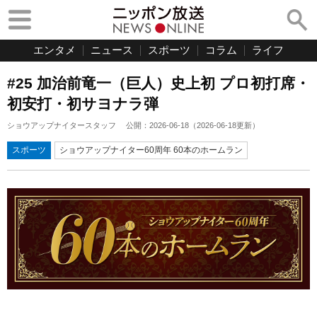
エンタメ
ニュース
スポーツ
コラム
ライフ
#25 加治前竜一（巨人）史上初 プロ初打席・
初安打・初サヨナラ弾
ショウアップナイタースタッフ
公開：
2026-06-18
（
2026-06-18
更新）
スポーツ
ショウアップナイター60周年 60本のホームラン