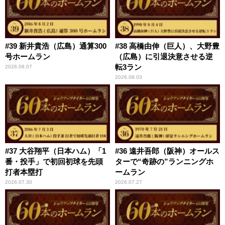
#39 新井貴浩（広島）通算300
#38 高橋由伸（巨人）、大野豊
号ホームラン
（広島）に引退決意させる逆
転3ラン
2026.08.07
2026.08.03
#37 大谷翔平（日本ハム）「1
#36 遠井吾郎（阪神）オールス
番・投手」で初回初球を先頭
ターで“奇跡の”ランニングホ
打者本塁打
ームラン
2026.07.30
2026.07.27