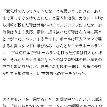
「変化球で入ってきそうだな、とも思いましたけど、あく
まで真っすぐを待ちました」と言う加治前。カウント1-1か
ら川崎が投じた球は外角へのチェンジアップだったが、加
治前はうまく反応。豪快に振り抜いた打球は右方向に高々
と上がった。バックするライト。ボールは巨人ファンで埋
まる右翼スタンドに飛び込み、なんとサヨナラホームラン
に！ プロ初打席で初ホームランを打った打者は何人もいる
が、それがサヨナラ弾になったのはプロ野球の長い歴史の
中でも加治前だけだ。球史に名を残す一発は、広角に長打
が打てる加治前らしい“右方向へのアーチ”だった。
ダイヤモンドを一周するとき、無我夢中だったという加治
前。「信じられないです。ホームインの瞬間？ あのへんは