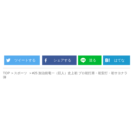
ツイートする
シェアする
送る
はてな
TOP
スポーツ
#25 加治前竜一（巨人）史上初 プロ初打席・初安打・初サヨナラ
弾