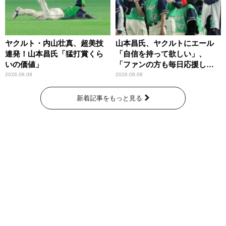
ヤクルト・内山壮真、超美技
山本昌氏、ヤクルトにエール
連発！山本昌氏「猛打賞くら
「自信を持って欲しい」、
いの価値」
「ファンの方も毎日応援して
くれています」
2026.08.08
2026.08.08
新着記事をもっと見る