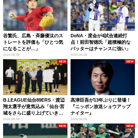
谷繁氏、広島・斉藤優汰のス
DeNA・度会が4試合連続打
トレートを評価も「ひとつ気
点！前田智徳氏「超積極的な
になることが…」
バッターはチャンスに強い」
2026.08.08
2026.08.08
NEW
NEW
B.LEAGUE仙台89ERS・渡辺
髙津臣吾が13年ぶりに登場！
翔太選手が意気込み「仙台‧宮
『ニッポン放送ショウアップ
城をさらに盛り上げていきた
ナイター』
いです」
2026.08.08
2026.08.08
NEW
NEW