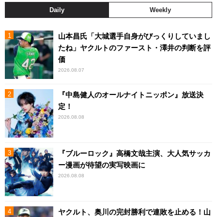
Daily
Weekly
山本昌氏「大城選手自身がびっくりしていまし
たね」ヤクルトのファースト・澤井の判断を評
価
2026.08.07
『中島健人のオールナイトニッポン』放送決
定！
2026.08.08
『ブルーロック』高橋文哉主演、大人気サッカ
ー漫画が待望の実写映画に
2026.08.08
ヤクルト、奥川の完封勝利で連敗を止める！山