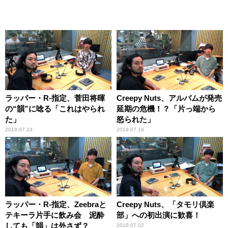
ラッパー・R-指定、菅田将暉
Creepy Nuts、アルバムが発売
の“韻”に唸る「これはやられ
延期の危機！？「片っ端から
た」
怒られた」
2019.07.23
2019.07.16
ラッパー・R-指定、Zeebraと
Creepy Nuts、「タモリ倶楽
テキーラ片手に飲み会 泥酔
部」への初出演に歓喜！
しても「韻」は外さず？
2019.07.02