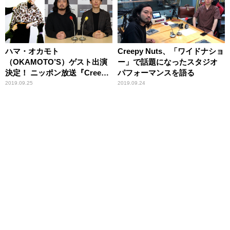
ハマ・オカモト
Creepy Nuts、「ワイドナショ
（OKAMOTO’S）ゲスト出演
ー」で話題になったスタジオ
決定！ ニッポン放送『Creepy
パフォーマンスを語る
Nutsのオールナイトニッポン
2019.09.25
2019.09.24
0(ZERO)』