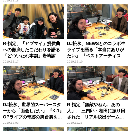
2019.12.18
R-指定、「ヒプマイ」提供曲
DJ松永、NEWSとのコラボ生
への徹底したこだわりを語る
ライブを語る「本当にありが
「どついたれ本舗」岩崎諒太
たい」 『ベストアーティスト
＆黒田崇矢が生出演！
2019』舞台裏
2019.12.17
2019.12.10
DJ松永、世界的スーパースタ
R-指定「無敵やねん、あの
ーから「面会したい」 『K-1』
人」、 三四郎・相田に振り回
OPライブの奇跡の舞台裏を明
された「リアル脱出ゲーム」
かす
を語る
2019.12.03
2019.11.26