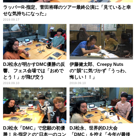
ラッパーR-指定、菅田将暉のツアー最終公演に「見ていると幸
せな気持ちになった」
2019.09.17
DJ松永が明かすDMC優勝の反
伊藤健太郎、Creepy Nuts
響、 フェス会場では「おめで
の“韻”に気づかず「うっわ、
とう！」が飛び交う
悔しい！！」
2019.09.10
2019.09.10
DJ松永「DMC」で悲願の初優
DJ松永、世界的DJ大会
勝！ R-指定との“日本一のコン
「DMC」を控え「今年が最後