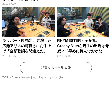
2019.07.09
ラッパー・R-指定、共演した
RHYMESTER・宇多丸、
広瀬アリスの可愛さにお手上
Creepy Nutsら若手の出現は脅
げ「全部歌詞を間違えた」
威？「早めに摘んでおかなき
ゃ……」
2019.06.25
2019.06.18
記事をもっと見る
TOP
Creepy Nutsのオールナイトニッポン（8）