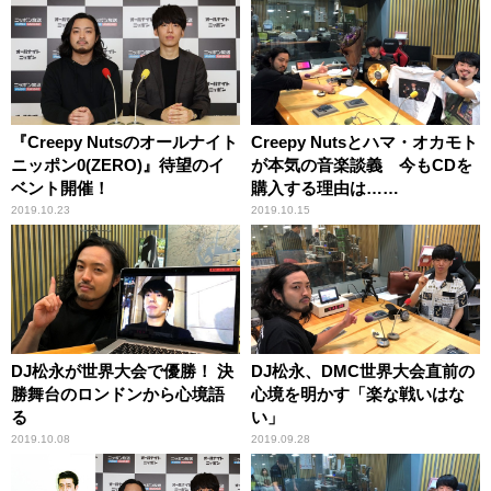
『Creepy Nutsのオールナイト
Creepy Nutsとハマ・オカモト
ニッポン0(ZERO)』待望のイ
が本気の音楽談義 今もCDを
ベント開催！
購入する理由は……
2019.10.23
2019.10.15
DJ松永が世界大会で優勝！ 決
DJ松永、DMC世界大会直前の
勝舞台のロンドンから心境語
心境を明かす「楽な戦いはな
る
い」
2019.10.08
2019.09.28