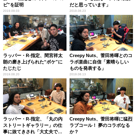
ビ”を証明
だと思っています」
2019.09.03
2019.08.23
ラッパー・R-指定、間宮祥太
Creepy Nuts、菅田将暉とのコ
朗の磨き上げられた“ボケ”に
ラボ楽曲に自信「素晴らしい
たじたじ
ものを発表する」
2019.08.20
2019.08.13
ラッパー・R-指定、「丸の内
Creepy Nuts、菅田将暉に猛烈
ストリートギャラリー」の仕
ラブコール！ 夢のコラボなる
事に抜てきされ「大丈夫です
か？