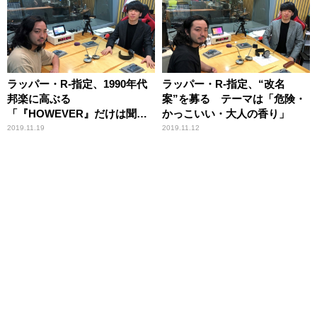
ラッパー・R-指定、1990年代
ラッパー・R-指定、“改名
邦楽に高ぶる
案”を募る テーマは「危険・
「『HOWEVER』だけは聞こ
かっこいい・大人の香り」
う。GLAYだけは聞こう」
2019.11.19
2019.11.12