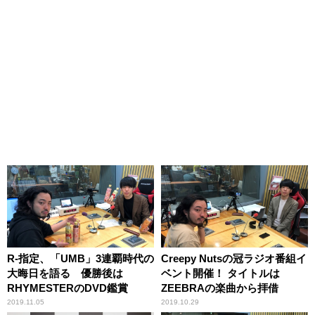
R-指定、「UMB」3連覇時代の
Creepy Nutsの冠ラジオ番組イ
大晦日を語る 優勝後は
ベント開催！ タイトルは
RHYMESTERのDVD鑑賞
ZEEBRAの楽曲から拝借
2019.11.05
2019.10.29