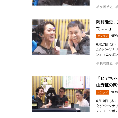
矢部浩之
岡村隆史、
て……」
NEW
エンタメ
6月17日（木
之がパーソナ
ン』（ニッポン
岡村隆史
「ヒデちゃ
山秀征の関
NEW
エンタメ
6月10日（木
之がパーソナ
ン』（ニッポン