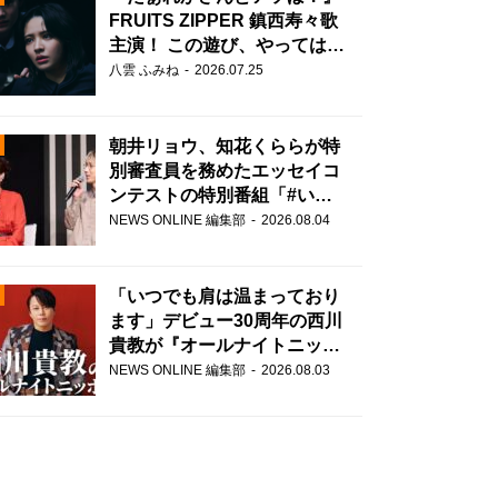
FRUITS ZIPPER 鎮西寿々歌
主演！ この遊び、やってはい
けません。
八雲 ふみね
2026.07.25
朝井リョウ、知花くららが特
別審査員を務めたエッセイコ
ンテストの特別番組「#いま
あなたに伝えたいこと」
NEWS ONLINE 編集部
2026.08.04
N
AD
「いつでも肩は温まっており
ます」デビュー30周年の西川
貴教が『オールナイトニッポ
ン』に登場！
NEWS ONLINE 編集部
2026.08.03
2