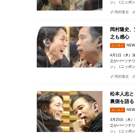
ン』（ニッポン
岡村隆史
岡村隆史、
之も感心
NEW
エンタメ
4月1日（木）
之がパーソナ
ン』（ニッポン
岡村隆史
松本人志と
裏側を語る
NEW
エンタメ
3月25日（木
之がパーソナ
ン』（ニッポン