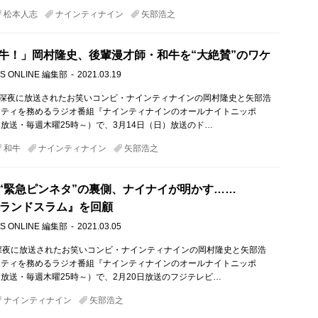
松本人志
ナインティナイン
矢部浩之
牛！」岡村隆史、後輩漫才師・和牛を“大絶賛”のワケ
S ONLINE 編集部
2021.03.19
）深夜に放送されたお笑いコンビ・ナインティナインの岡村隆史と矢部浩
リティを務めるラジオ番組『ナインティナインのオールナイトニッポ
放送・毎週木曜25時～）で、3月14日（日）放送のド…
和牛
ナインティナイン
矢部浩之
“緊急ピンネタ”の裏側、ナイナイが明かす……
Iグランドスラム』を回顧
S ONLINE 編集部
2021.03.05
深夜に放送されたお笑いコンビ・ナインティナインの岡村隆史と矢部浩
リティを務めるラジオ番組『ナインティナインのオールナイトニッポ
放送・毎週木曜25時～）で、2月20日放送のフジテレビ…
ナインティナイン
矢部浩之