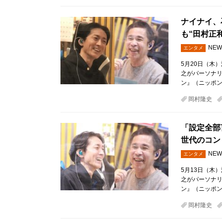
ナイナイ、
も“田村正
NEW
エンタメ
5月20日（木
之がパーソナ
ン』（ニッポン
岡村隆史
「設定全部
世代のコン
NEW
エンタメ
5月13日（木
之がパーソナ
ン』（ニッポン
岡村隆史