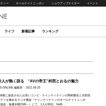
リティー
オールナイトニッポン
ショウアップナイター
イベント
ライフ
新着記事
ランキング
2人が熱く語る “AVの帝王”村西とおるの魅力
S ONLINE 編集部
2021.06.25
）深夜に放送されたお笑いコンビ・ナインティナインの岡村隆史と矢部浩
リティを務めるラジオ番組『ナインティナインのオールナイトニッポ
放送・毎週木曜25時～）にて、2人が同日、Netfl…