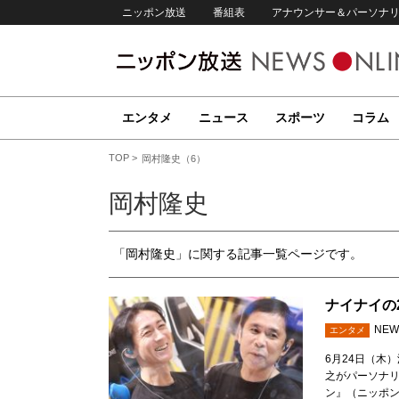
ニッポン放送
番組表
アナウンサー＆パーソナ
エンタメ
ニュース
スポーツ
コラム
TOP
岡村隆史（6）
岡村隆史
「岡村隆史」に関する記事一覧ページです。
ナイナイの
NEW
エンタメ
6月24日（木
之がパーソナ
ン』（ニッポン