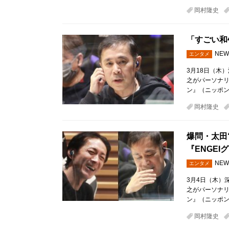
岡村隆史
「すごい和
NEW
エンタメ
3月18日（木
之がパーソナ
ン』（ニッポン
岡村隆史
爆問・太田
『ENGE
NEW
エンタメ
3月4日（木）
之がパーソナ
ン』（ニッポン
岡村隆史