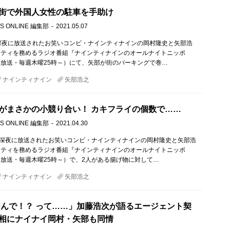
街で外国人女性の駐車を手助け
S ONLINE 編集部
2021.05.07
深夜に放送されたお笑いコンビ・ナインティナインの岡村隆史と矢部浩
リティを務めるラジオ番組『ナインティナインのオールナイトニッポ
放送・毎週木曜25時～）にて、矢部が街のパーキングで巻…
ナインティナイン
矢部浩之
がまさかの小競り合い！ カキフライの個数で……
S ONLINE 編集部
2021.04.30
）深夜に放送されたお笑いコンビ・ナインティナインの岡村隆史と矢部浩
リティを務めるラジオ番組『ナインティナインのオールナイトニッポ
放送・毎週木曜25時～）で、2人がある揚げ物に対して…
ナインティナイン
矢部浩之
なんで！？ って……」加藤浩次が語るエージェント契
相にナイナイ岡村・矢部も同情