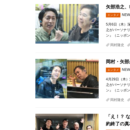
矢部浩之、
NEW
エンタメ
5月6日（木）
之がパーソナ
ン』（ニッポン
岡村隆史
岡村・矢部
NEW
エンタメ
4月29日（木
之がパーソナ
ン』（ニッポン
岡村隆史
「え！？ 
約終了の真