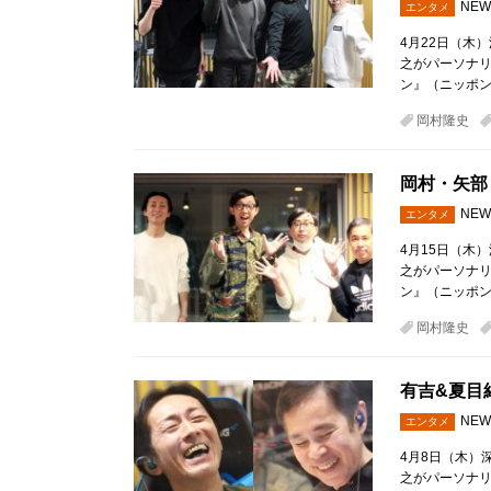
NEW
エンタメ
4月22日（木
之がパーソナ
ン』（ニッポン
岡村隆史
岡村・矢部
NEW
エンタメ
4月15日（木
之がパーソナ
ン』（ニッポン
岡村隆史
有吉&夏目
NEW
エンタメ
4月8日（木）
之がパーソナ