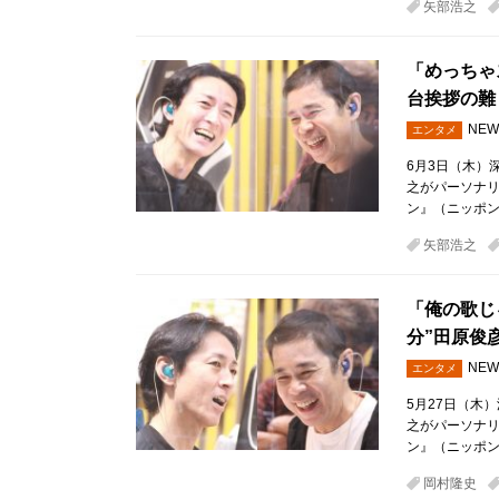
矢部浩之
「めっちゃ
台挨拶の難
NEW
エンタメ
6月3日（木）
之がパーソナ
ン』（ニッポン
矢部浩之
「俺の歌じ
分”田原俊
NEW
エンタメ
5月27日（木
之がパーソナ
ン』（ニッポン
岡村隆史