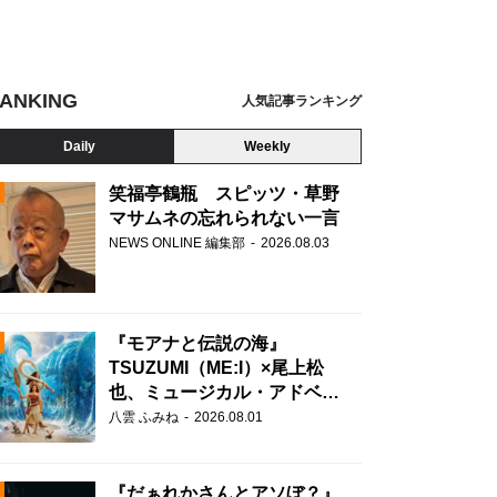
ANKING
人気記事ランキング
Daily
Weekly
笑福亭鶴瓶 スピッツ・草野
マサムネの忘れられない一言
NEWS ONLINE 編集部
2026.08.03
N
『モアナと伝説の海』
TSUZUMI（ME:I）×尾上松
也、ミュージカル・アドベン
チャーで美声を響かせる
八雲 ふみね
2026.08.01
『だぁれかさんとアソぼ？』