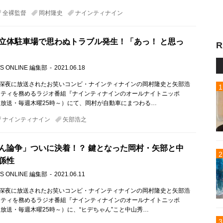
全裸監督
岡村隆史
ナインティナイン
立体駐車場で思わぬトラブル発生！「あっ！ と思っ
R
S ONLINE 編集部
2021.06.18
）深夜に放送されたお笑いコンビ・ナインティナインの岡村隆史と矢部浩
リティを務めるラジオ番組『ナインティナインのオールナイトニッポ
放送・毎週木曜25時～）にて、岡村が自動車にまつわる…
ナインティナイン
矢部浩之
ん論争」ついに決着！？ 鍵となった岡村・矢部と中
係性
S ONLINE 編集部
2021.06.11
）深夜に放送されたお笑いコンビ・ナインティナインの岡村隆史と矢部浩
リティを務めるラジオ番組『ナインティナインのオールナイトニッポ
放送・毎週木曜25時～）に、“ヒデちゃん”こと中山秀…