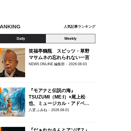
ANKING
人気記事ランキング
Daily
Weekly
笑福亭鶴瓶 スピッツ・草野
マサムネの忘れられない一言
NEWS ONLINE 編集部
2026.08.03
N
『モアナと伝説の海』
TSUZUMI（ME:I）×尾上松
也、ミュージカル・アドベン
チャーで美声を響かせる
八雲 ふみね
2026.08.01
『だぁれかさんとアソぼ？』