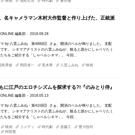
映画
池松壮亮
時代劇
蒼井優
、名キャメラマン木村大作監督と作り上げた、正統派
 ONLINE 編集部
2018.09.28
マ by 八雲ふみね 第488回】 さぁ、開演のベルが鳴りました。 支配
です。 シネマアナリストの八雲ふみねが、観ると誰かにしゃベリたく
たちをご紹介する「しゃベルシネマ」。 今回…
西島秀俊
岡田准一
黒木華
八雲ふみね
映画
もに江戸のエロチシズムを探求する?!『のみとり侍』
 ONLINE 編集部
2018.05.13
マ by 八雲ふみね・第410回】 さぁ、開演のベルが鳴りました。 支配
です。 シネマアナリストの八雲ふみねが、観ると誰かにしゃベリたく
たちをご紹介する「しゃベルシネマ」。 今回…
映画
コメディ
時代劇
斎藤工
豊川悦司
阿部寛