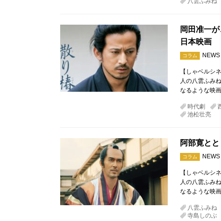
八雲ふみね
岡田准一が
日本映画
NEWS
コラム
【しゃベルシネ
人の八雲ふみね
なるような映画
時代劇
池松壮亮
阿部寛とと
NEWS
コラム
【しゃベルシネ
人の八雲ふみね
なるような映画
八雲ふみね
寺島しのぶ