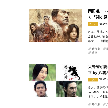
岡田准一・
く『関ヶ原
NEWS
コラム
さぁ、開演のベ
ふみねが、観
ネマ」。 今回
時代劇
映画
大野智が妻
マ by 八
NEWS
コラム
さぁ、開演のベ
ふみねが、観
ネマ」。 今回
時代劇