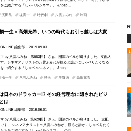
をご紹介する「しゃベルシネマ」。 &nbsp…
濱田岳
堤真一
時代劇
八雲ふみね
映画
R
 高橋一生 × 高畑充希、いつの時代もお引っ越しは大変
 ONLINE 編集部
2019.09.03
マ by 八雲ふみね 第683回】 さぁ、開演のベルが鳴りました。支配人
です。シネマアナリストの八雲ふみねが観ると誰かにしゃベりたくなる
をご紹介する「しゃベルシネマ」。 &nbsp…
高橋一生
八雲ふみね
映画
星野源
高畑充希
は日本のドラッカー!? その経営理念に隠されたビジ
とは…
 ONLINE 編集部
2019.06.01
マ by 八雲ふみね 第629回】 さぁ、開演のベルが鳴りました。 支配
です。 シネマアナリストの八雲ふみねが、観ると誰かにしゃベりたく
たちをご紹介する「しゃベルシネマ」。 今回…