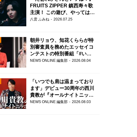
FRUITS ZIPPER 鎮西寿々歌
主演！ この遊び、やってはい
けません。
八雲 ふみね
2026.07.25
朝井リョウ、知花くららが特
別審査員を務めたエッセイコ
ンテストの特別番組「#いま
あなたに伝えたいこと」
NEWS ONLINE 編集部
2026.08.04
N
AD
「いつでも肩は温まっており
ます」デビュー30周年の西川
貴教が『オールナイトニッポ
ン』に登場！
NEWS ONLINE 編集部
2026.08.03
2