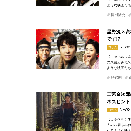
ような映画たち
岡村隆史
星野源 ×
です!?
NEWS
コラム
【しゃベルシネ
の八雲ふみね
ような映画たち
時代劇
二宮金次郎
ネスヒント
NEWS
コラム
【しゃベルシネ
人の八雲ふみね
なるような映画