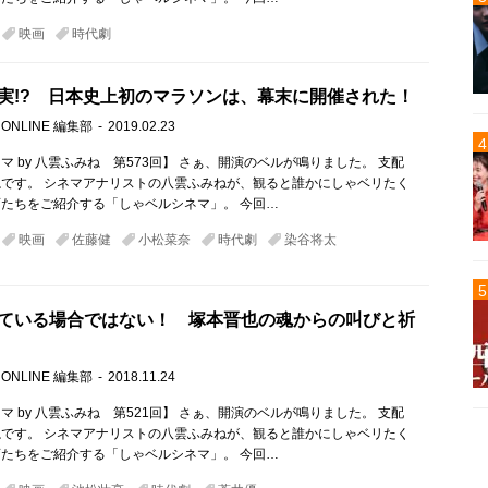
映画
時代劇
実!? 日本史上初のマラソンは、幕末に開催された！
 ONLINE 編集部
2019.02.23
マ by 八雲ふみね 第573回】 さぁ、開演のベルが鳴りました。 支配
です。 シネマアナリストの八雲ふみねが、観ると誰かにしゃベリたく
たちをご紹介する「しゃベルシネマ」。 今回…
映画
佐藤健
小松菜奈
時代劇
染谷将太
ている場合ではない！ 塚本晋也の魂からの叫びと祈
 ONLINE 編集部
2018.11.24
マ by 八雲ふみね 第521回】 さぁ、開演のベルが鳴りました。 支配
です。 シネマアナリストの八雲ふみねが、観ると誰かにしゃベリたく
たちをご紹介する「しゃベルシネマ」。 今回…