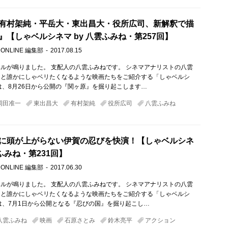
有村架純・平岳大・東出昌大・役所広司、新解釈で描
』【しゃベルシネマ by 八雲ふみね・第257回】
 ONLINE 編集部
2017.08.15
ルが鳴りました。 支配人の八雲ふみねです。 シネマアナリストの八雲
ると誰かにしゃベリたくなるような映画たちをご紹介する「しゃベルシ
は、8月26日から公開の『関ヶ原』を掘り起こします…
岡田准一
東出昌大
有村架純
役所広司
八雲ふみね
に頭が上がらない伊賀の忍びを快演！【しゃベルシネ
雲ふみね・第231回】
 ONLINE 編集部
2017.06.30
ルが鳴りました。 支配人の八雲ふみねです。 シネマアナリストの八雲
ると誰かにしゃベリたくなるような映画たちをご紹介する「しゃベルシ
は、7月1日から公開となる『忍びの国』を掘り起こし…
八雲ふみね
映画
石原さとみ
鈴木亮平
アクション