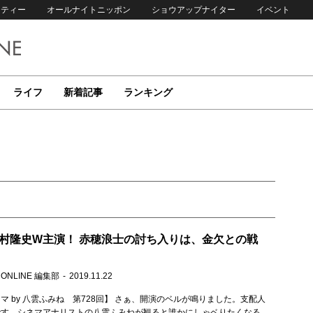
リティー
オールナイトニッポン
ショウアップナイター
イベント
ライフ
新着記事
ランキング
 岡村隆史W主演！ 赤穂浪士の討ち入りは、金欠との戦
 ONLINE 編集部
2019.11.22
マ by 八雲ふみね 第728回】 さぁ、開演のベルが鳴りました。支配人
です。シネマアナリストの八雲ふみねが観ると誰かにしゃベりたくなる