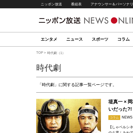
ニッポン放送
番組表
アナウンサー＆パーソナ
エンタメ
ニュース
スポーツ
コラム
TOP
時代劇（1）
時代劇
「時代劇」に関する記事一覧ページです。
堤真一 ×
いだった?!
NEWS
コラム
【しゃベルシネ
の八雲ふみね