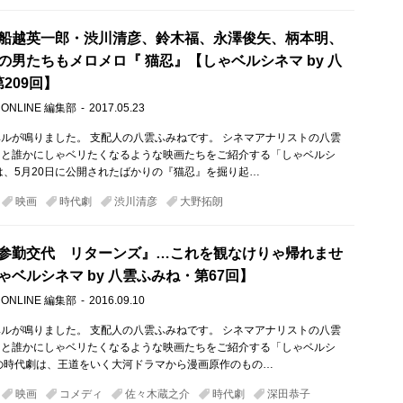
船越英一郎・渋川清彦、鈴木福、永澤俊矢、柄本明、
の男たちもメロメロ『 猫忍』【しゃベルシネマ by 八
209回】
 ONLINE 編集部
2017.05.23
ルが鳴りました。 支配人の八雲ふみねです。 シネマアナリストの八雲
ると誰かにしゃベリたくなるような映画たちをご紹介する「しゃベルシ
は、5月20日に公開されたばかりの『猫忍』を掘り起…
映画
時代劇
渋川清彦
大野拓朗
参勤交代 リターンズ』…これを観なけりゃ帰れませ
ゃベルシネマ by 八雲ふみね・第67回】
 ONLINE 編集部
2016.09.10
ルが鳴りました。 支配人の八雲ふみねです。 シネマアナリストの八雲
ると誰かにしゃベリたくなるような映画たちをご紹介する「しゃベルシ
の時代劇は、王道をいく大河ドラマから漫画原作のもの…
映画
コメディ
佐々木蔵之介
時代劇
深田恭子