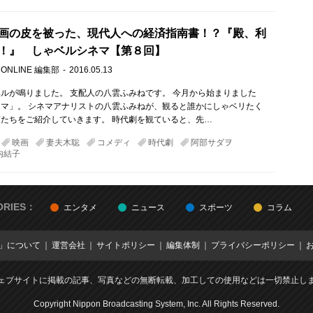
画の皮を被った、現代人への経済指南書！？『殿、利
！』 しゃベルシネマ【第８回】
 ONLINE 編集部
2016.05.13
ルが鳴りました。 支配人の八雲ふみねです。 今月から始まりました
マ」。 シネマアナリストの八雲ふみねが、観ると誰かにしゃベリたく
たちをご紹介していきます。 時代劇を観ていると、先…
映画
妻夫木聡
コメディ
時代劇
阿部サダヲ
内結子
ORIES：
エンタメ
ニュース
スポーツ
コラム
E」について
運営会社
サイトポリシー
編集体制
プライバシーポリシー
ェブサイトに掲載の記事、写真などの無断転載、加工しての使用などは一切禁止し
Copyright Nippon Broadcasting System, Inc. All Rights Reserved.