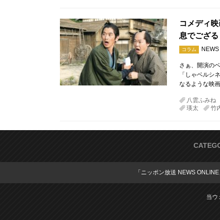
コメディ映
息でござる
NEWS
コラム
さぁ、開演のベ
「しゃベルシネ
なるような映画
八雲ふみね
瑛太
竹
CATEG
「ニッポン放送 NEWS ONLIN
当ウ