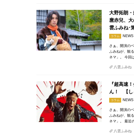
大野拓朗・
麿赤兒、大
雲ふみね･第
NEWS
コラム
さぁ、開演のベ
ふみねが、観
ネマ」。 今回
八雲ふみね
『超高速！
ん！ 【し
NEWS
コラム
さぁ、開演のベ
ふみねが、観
ネマ」。 最近
八雲ふみね