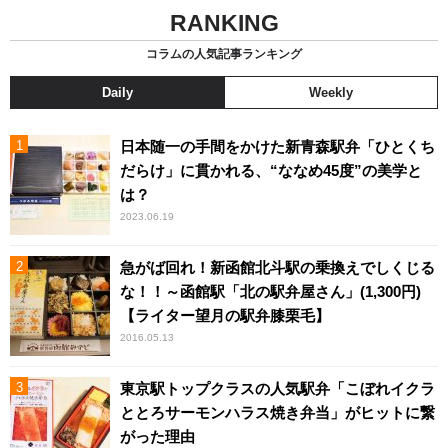
RANKING
コラムの人気記事ランキング
Daily
Weekly
日本随一の手間をかけた新青森駅弁「ひとくち
だらけ」に貫かれる、“ななめ45度”の美学と
は？
2023.06.19
急がば回れ！新函館北斗駅の乗換えでしくじる
な！！～函館駅「北の駅弁屋さん」(1,300円)
【ライター望月の駅弁膝栗毛】
2016.05.13
東京駅トップクラスの人気駅弁「こぼれイクラ
ととろサーモンハラス焼き弁当」がヒットに繋
がった理由