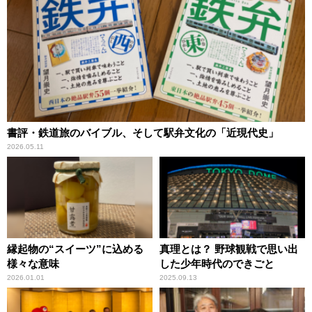
書評・鉄道旅のバイブル、そして駅弁文化の「近現代史」
2026.05.11
縁起物の“スイーツ”に込める
真理とは？ 野球観戦で思い出
様々な意味
した少年時代のできごと
2026.01.01
2025.09.13