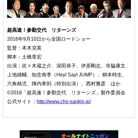
超高速！参勤交代 リターンズ
2016年9月10日から全国ロードショー
監督：本木克英
脚本：土橋章宏
出演：佐々木蔵之介、深田恭子、伊原剛志、寺脇康文、
上地雄輔、知念侑李（Hey! Say! JUMP）、柄本時生、
六角精児、陣内孝則（特別出演）、西村雅彦 ほか
©2016「超高速！参勤交代 リターンズ」製作委員会
公式サイト：
http://www.cho-sankin.jp/