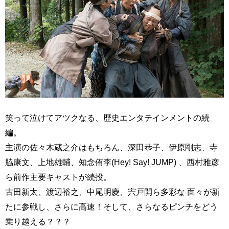
笑って泣けてアツクなる、歴史エンタテインメントの続
編。
主演の佐々木蔵之介はもちろん、深田恭子、伊原剛志、寺
脇康文、上地雄輔、知念侑李(Hey! Say! JUMP) 、西村雅彦
ら前作主要キャストが続投。
古田新太、渡辺裕之、中尾明慶、宍戸開ら多彩な 面々が新
たに参戦し、さらに高速！そして、さらなるピンチをどう
乗り越える？？？