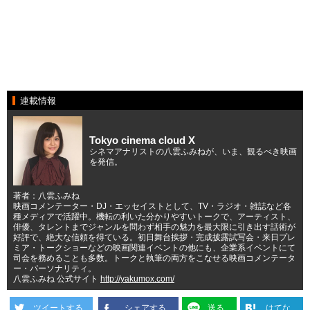
連載情報
Tokyo cinema cloud X
シネマアナリストの八雲ふみねが、いま、観るべき映画
を発信。
著者：八雲ふみね
映画コメンテーター・DJ・エッセイストとして、TV・ラジオ・雑誌など各
種メディアで活躍中。機転の利いた分かりやすいトークで、アーティスト、
俳優、タレントまでジャンルを問わず相手の魅力を最大限に引き出す話術が
好評で、絶大な信頼を得ている。初日舞台挨拶・完成披露試写会・来日プレ
ミア・トークショーなどの映画関連イベントの他にも、企業系イベントにて
司会を務めることも多数。トークと執筆の両方をこなせる映画コメンテータ
ー・パーソナリティ。
八雲ふみね 公式サイト
http://yakumox.com/
ツイートする
シェアする
送る
はてな