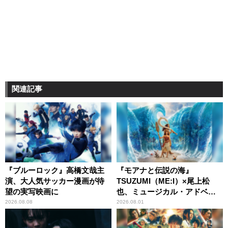
関連記事
『ブルーロック』高橋文哉主
『モアナと伝説の海』
演、大人気サッカー漫画が待
TSUZUMI（ME:I）×尾上松
望の実写映画に
也、ミュージカル・アドベン
チャーで美声を響かせる
2026.08.08
2026.08.01