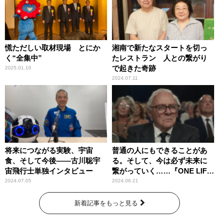
慌ただしい取材現場 とにか
湘南で新たなスタートを切っ
く“全集中”
たレストラン 人との繋がり
で起きた奇跡
2025.01.10
2024.07.11
将来につながる実験、宇宙
普通の人にもできることがあ
食、そして今後――古川聡宇
る。そして、今は必ず未来に
宙飛行士単独インタビュー
繋がっていく……『ONE LIFE
奇跡が繋いだ6000の命』
2024.07.05
2024.06.21
新着記事をもっと見る