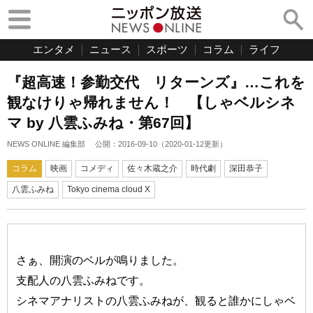
エンタメ
ニュース
スポーツ
コラム
ライフ
『超高速！参勤交代 リターンズ』…これを
観なけりゃ帰れません！ 【しゃベルシネ
マ by 八雲ふみね・第67回】
NEWS ONLINE 編集部
公開：
2016-09-10
（
2020-01-12
更新）
コラム
映画
コメディ
佐々木蔵之介
時代劇
深田恭子
八雲ふみね
Tokyo cinema cloud X
さぁ、開演のベルが鳴りました。
支配人の八雲ふみねです。
シネマアナリストの八雲ふみねが、観ると誰かにしゃベ