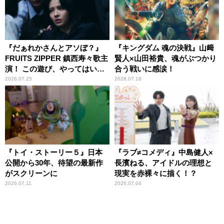
『だぁれかさんとアソぼ？』
『キングダム 魂の決戦』山﨑
FRUITS ZIPPER 鎮西寿々歌主
賢人×山田裕貴、魂がぶつかり
演！ この遊び、やってはいけ
合う戦いに感涙！
ません。
2026.07.25
2026.07.18
『トイ・ストーリー５』日本
『ラブ≠コメディ』中島健人×
公開から30年、待望の最新作
長濱ねる、アイドルの理想と
がスクリーンに
現実を赤裸々に描く！？
2026.07.11
2026.07.04