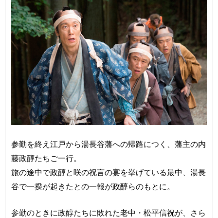
参勤を終え江戸から湯長谷藩への帰路につく、藩主の内
藤政醇たちご一行。
旅の途中で政醇と咲の祝言の宴を挙げている最中、湯長
谷で一揆が起きたとの一報が政醇らのもとに。
参勤のときに政醇たちに敗れた老中・松平信祝が、さら