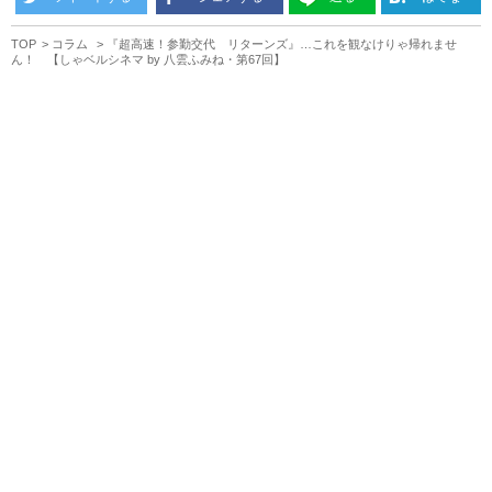
TOP
コラム
『超高速！参勤交代 リターンズ』…これを観なけりゃ帰れませ
ん！ 【しゃベルシネマ by 八雲ふみね・第67回】