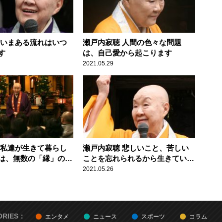
 いまある流れはいつ
瀬戸内寂聴 人間の色々な問題
す
は、自己愛から起こります
2021.05.29
 私達が生きて暮らし
瀬戸内寂聴 悲しいこと、苦しい
は、無数の「縁」のお
ことを忘れられるから生きていけ
るのです
2021.05.26
ORIES：
エンタメ
ニュース
スポーツ
コラム