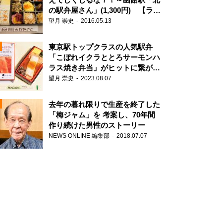
の駅弁屋さん」(1,300円) 【ライ
ター望月の駅弁膝栗毛】
望月 崇史
2016.05.13
N
東京駅トップクラスの人気駅弁
「こぼれイクラととろサーモンハ
ラス焼き弁当」がヒットに繋がっ
た理由
望月 崇史
2023.08.07
去年の暮れ限りで生産を終了した
「梅ジャム」を 考案し、70年間
作り続けた男性のストーリー
NEWS ONLINE 編集部
2018.07.07