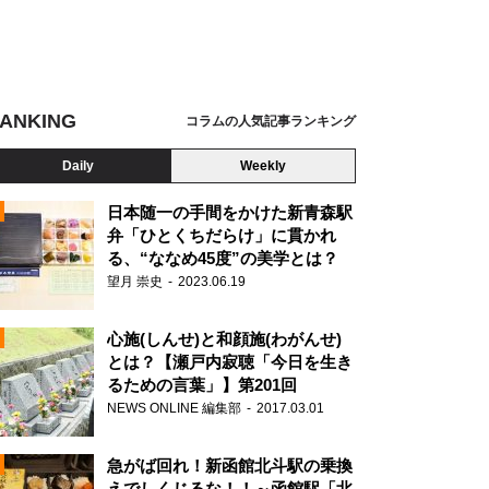
ANKING
コラムの人気記事ランキング
Daily
Weekly
日本随一の手間をかけた新青森駅
弁「ひとくちだらけ」に貫かれ
る、“ななめ45度”の美学とは？
望月 崇史
2023.06.19
心施(しんせ)と和顔施(わがんせ)
とは？【瀬戸内寂聴「今日を生き
るための言葉」】第201回
NEWS ONLINE 編集部
2017.03.01
N
急がば回れ！新函館北斗駅の乗換
えでしくじるな！！～函館駅「北