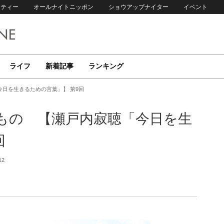
リティー
オールナイトニッポン
ショウアップナイター
イベント
ライフ
新着記事
ランキング
日を生きるための言葉」】 第9回
もの 【瀬戸内寂聴「今日を生
回
12