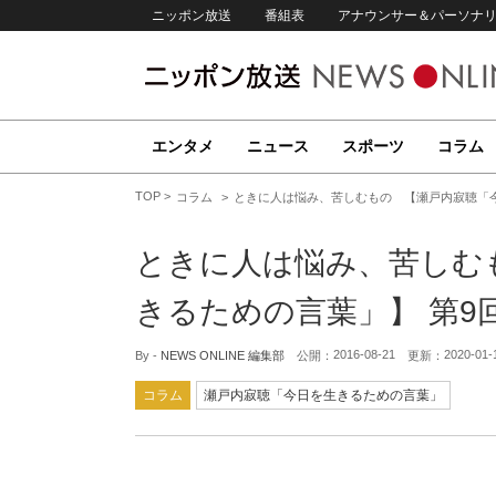
ニッポン放送
番組表
アナウンサー＆パーソナ
エンタメ
ニュース
スポーツ
コラム
TOP
コラム
ときに人は悩み、苦しむもの 【瀬戸内寂聴「今
ときに人は悩み、苦しむ
きるための言葉」】 第9
2016-08-21
2020-01-
By -
NEWS ONLINE 編集部
公開：
更新：
コラム
瀬戸内寂聴「今日を生きるための言葉」