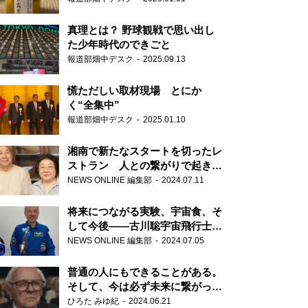
真理とは？ 野球観戦で思い出し
た少年時代のできごと
報道部畑中デスク
2025.09.13
慌ただしい取材現場 とにか
く“全集中”
報道部畑中デスク
2025.01.10
湘南で新たなスタートを切ったレ
ストラン 人との繋がりで起きた
奇跡
NEWS ONLINE 編集部
2024.07.11
将来につながる実験、宇宙食、そ
して今後――古川聡宇宙飛行士単
独インタビュー
NEWS ONLINE 編集部
2024.07.05
普通の人にもできることがある。
そして、今は必ず未来に繋がって
いく……『ONE LIFE 奇跡が繋い
ひろた みゆ紀
2024.06.21