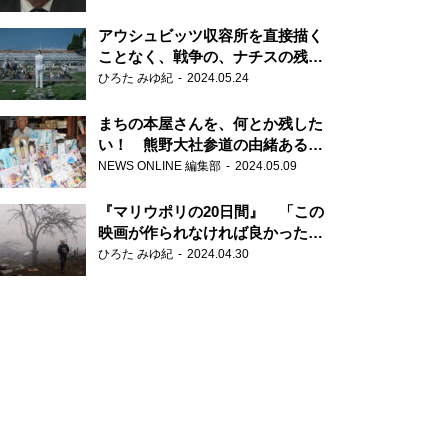
だ6000の命』
アウシュビッツ収容所を直接描く
ことなく、戦争の、ナチスの残虐
さが見える映画 『関心領域』
ひろた みゆ紀
2024.05.24
まちの本屋さんを、何とか残した
い！ 熊野大社参道の由緒ある書
店・三代目の強い思い
NEWS ONLINE 編集部
2024.05.09
『マリウポリの20日間』 「この
映画が作られなければ良かった」
と語る監督
ひろた みゆ紀
2024.04.30