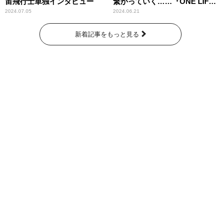
宙飛行士単独インタビュー
繋がっていく……『ONE LIFE
奇跡が繋いだ6000の命』
2024.07.05
2024.06.21
新着記事をもっと見る