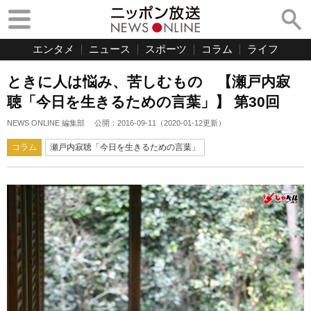
エンタメ
ニュース
スポーツ
コラム
ライフ
ときに人は悩み、苦しむもの 【瀬戸内寂
聴「今日を生きるための言葉」】 第30回
NEWS ONLINE 編集部
公開：
2016-09-11
（
2020-01-12
更新）
コラム
瀬戸内寂聴「今日を生きるための言葉」