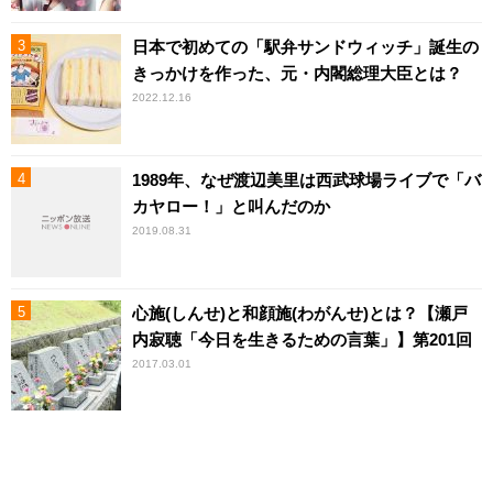
日本で初めての「駅弁サンドウィッチ」誕生の
きっかけを作った、元・内閣総理大臣とは？
2022.12.16
1989年、なぜ渡辺美里は西武球場ライブで「バ
カヤロー！」と叫んだのか
2019.08.31
心施(しんせ)と和顔施(わがんせ)とは？【瀬戸
内寂聴「今日を生きるための言葉」】第201回
2017.03.01