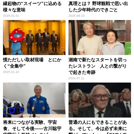
縁起物の“スイーツ”に込める
真理とは？ 野球観戦で思い出
様々な意味
した少年時代のできごと
2026.01.01
2025.09.13
慌ただしい取材現場 とにか
湘南で新たなスタートを切っ
く“全集中”
たレストラン 人との繋がり
で起きた奇跡
2025.01.10
2024.07.11
将来につながる実験、宇宙
普通の人にもできることがあ
食、そして今後――古川聡宇
る。そして、今は必ず未来に