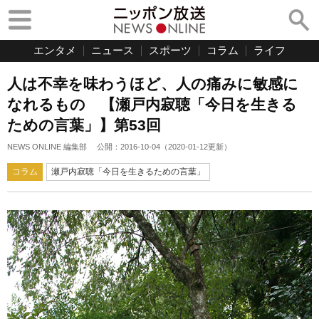
エンタメ
ニュース
スポーツ
コラム
ライフ
人は不幸を味わうほど、人の痛みに敏感に
なれるもの 【瀬戸内寂聴「今日を生きる
ための言葉」】第53回
NEWS ONLINE 編集部
公開：
2016-10-04
（
2020-01-12
更新）
コラム
瀬戸内寂聴「今日を生きるための言葉」