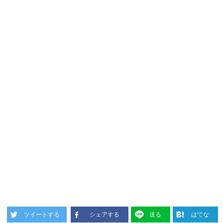
ツイートする
シェアする
送る
はてな