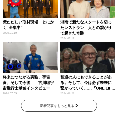
慌ただしい取材現場 とにか
湘南で新たなスタートを切っ
く“全集中”
たレストラン 人との繋がり
で起きた奇跡
2025.01.10
2024.07.11
将来につながる実験、宇宙
普通の人にもできることがあ
食、そして今後――古川聡宇
る。そして、今は必ず未来に
宙飛行士単独インタビュー
繋がっていく……『ONE LIFE
奇跡が繋いだ6000の命』
2024.07.05
2024.06.21
新着記事をもっと見る