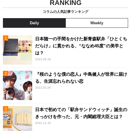
RANKING
コラムの人気記事ランキング
Daily
Weekly
日本随一の手間をかけた新青森駅弁「ひとくち
だらけ」に貫かれる、“ななめ45度”の美学と
は？
2023.06.19
『桜のような僕の恋人』中島健人が世界に届け
る、生涯忘れられない恋
2022.03.26
日本で初めての「駅弁サンドウィッチ」誕生の
きっかけを作った、元・内閣総理大臣とは？
2022.12.16