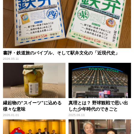
書評・鉄道旅のバイブル、そして駅弁文化の「近現代史」
2026.05.11
縁起物の“スイーツ”に込める
真理とは？ 野球観戦で思い出
様々な意味
した少年時代のできごと
2026.01.01
2025.09.13