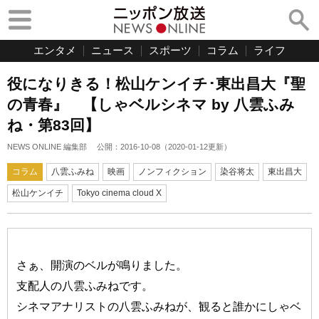
エンタメ
ニュース
スポーツ
コラム
ライフ
役になりきる！松山ケンイチ･東出昌大『聖
の青春』 【しゃベルシネマ by 八雲ふみ
ね・第83回】
NEWS ONLINE 編集部
公開：
2016-10-08
（
2020-01-12
更新）
コラム
八雲ふみね
映画
ノンフィクション
染谷将太
東出昌大
松山ケンイチ
Tokyo cinema cloud X
さぁ、開演のベルが鳴りました。
支配人の八雲ふみねです。
シネマアナリストの八雲ふみねが、観ると誰かにしゃベ