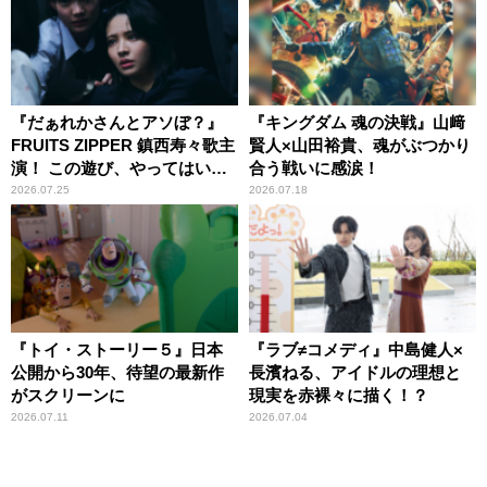
『だぁれかさんとアソぼ？』
『キングダム 魂の決戦』山﨑
FRUITS ZIPPER 鎮西寿々歌主
賢人×山田裕貴、魂がぶつかり
演！ この遊び、やってはいけ
合う戦いに感涙！
ません。
2026.07.25
2026.07.18
『トイ・ストーリー５』日本
『ラブ≠コメディ』中島健人×
公開から30年、待望の最新作
長濱ねる、アイドルの理想と
がスクリーンに
現実を赤裸々に描く！？
2026.07.11
2026.07.04