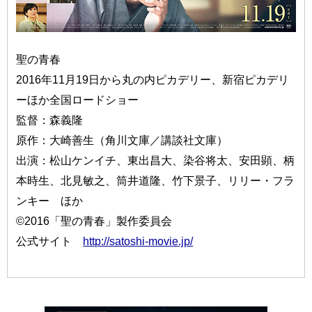
聖の青春
2016年11月19日から丸の内ピカデリー、新宿ピカデリ
ーほか全国ロードショー
監督：森義隆
原作：大崎善生（角川文庫／講談社文庫）
出演：松山ケンイチ、東出昌大、染谷将太、安田顕、柄
本時生、北見敏之、筒井道隆、竹下景子、リリー・フラ
ンキー ほか
©2016「聖の青春」製作委員会
公式サイト
http://satoshi-movie.jp/