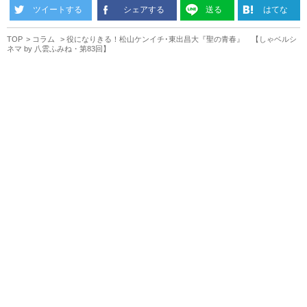
ツイートする
シェアする
送る
はてな
TOP
コラム
役になりきる！松山ケンイチ･東出昌大『聖の青春』 【しゃベルシ
ネマ by 八雲ふみね・第83回】