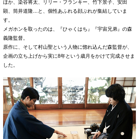
ほか、染谷将太、リリー・フランキー、竹下景子、安田
顕、筒井道隆…と、個性あふれる顔ぶれが集結していま
す。
メガホンを取ったのは、『ひゃくはち』『宇宙兄弟』の森
義隆監督。
原作に、そして村山聖という人物に惚れ込んだ森監督が、
企画の立ち上げから実に8年という歳月をかけて完成させま
した。