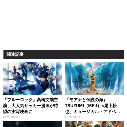
関連記事
『ブルーロック』高橋文哉主
『モアナと伝説の海』
演、大人気サッカー漫画が待
TSUZUMI（ME:I）×尾上松
望の実写映画に
也、ミュージカル・アドベン
チャーで美声を響かせる
2026.08.08
2026.08.01