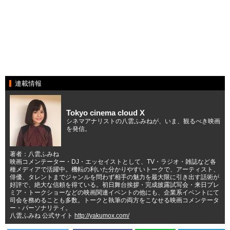
連載情報
Tokyo cinema cloud X
シネマアナリストの八雲ふみねが、いま、観るべき映画
を発信。
著者：八雲ふみね
映画コメンテーター・DJ・エッセイストとして、TV・ラジオ・雑誌など各
種メディアで活躍中。機転の利いた分かりやすいトークで、アーティスト、
俳優、タレントまでジャンルを問わず相手の魅力を最大限に引き出す話術が
好評で、絶大な信頼を得ている。初日舞台挨拶・完成披露試写会・来日プレ
ミア・トークショーなどの映画関連イベントの他にも、企業系イベントにて
司会を務めることも多数。トークと執筆の両方をこなせる映画コメンテータ
ー・パーソナリティ。
八雲ふみね 公式サイト
http://yakumox.com/