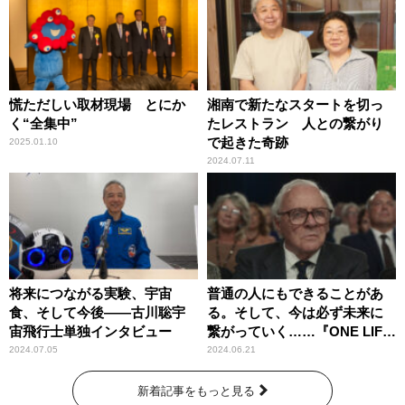
慌ただしい取材現場 とにか
湘南で新たなスタートを切っ
く“全集中”
たレストラン 人との繋がり
で起きた奇跡
2025.01.10
2024.07.11
将来につながる実験、宇宙
普通の人にもできることがあ
食、そして今後――古川聡宇
る。そして、今は必ず未来に
宙飛行士単独インタビュー
繋がっていく……『ONE LIFE
奇跡が繋いだ6000の命』
2024.07.05
2024.06.21
新着記事をもっと見る