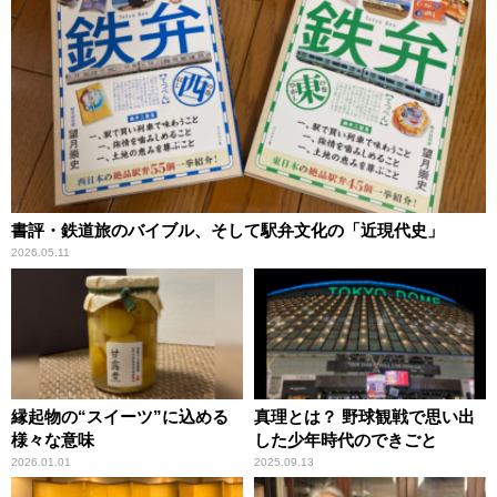
書評・鉄道旅のバイブル、そして駅弁文化の「近現代史」
2026.05.11
縁起物の“スイーツ”に込める
真理とは？ 野球観戦で思い出
様々な意味
した少年時代のできごと
2026.01.01
2025.09.13