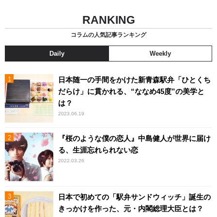
RANKING
コラムの人気記事ランキング
Daily
Weekly
日本随一の手間をかけた新青森駅弁「ひとくち
だらけ」に貫かれる、“ななめ45度”の美学と
は？
2023.06.19
『桜のような僕の恋人』中島健人が世界に届け
る、生涯忘れられない恋
2022.03.26
日本で初めての「駅弁サンドウィッチ」誕生の
きっかけを作った、元・内閣総理大臣とは？