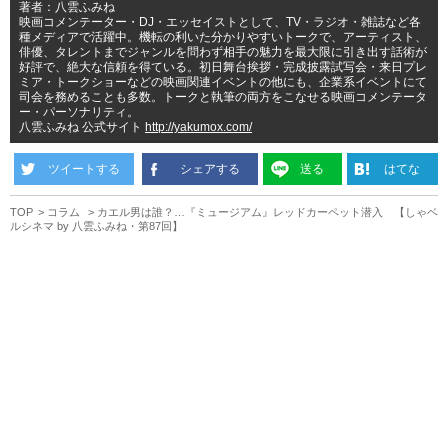
著者：八雲ふみね
映画コメンテーター・DJ・エッセイストとして、TV・ラジオ・雑誌など各
種メディアで活躍中。機転の利いた分かりやすいトークで、アーティスト、
俳優、タレントまでジャンルを問わず相手の魅力を最大限に引き出す話術が
好評で、絶大な信頼を得ている。初日舞台挨拶・完成披露試写会・来日プレ
ミア・トークショーなどの映画関連イベントの他にも、企業系イベントにて
司会を務めることも多数。トークと執筆の両方をこなせる映画コメンテータ
ー・パーソナリティ。
八雲ふみね 公式サイト
http://yakumox.com/
ツイートする
シェアする
送る
はてな
TOP
コラム
カエル男は誰？…『ミュージアム』レッドカーペット潜入 【しゃベ
ルシネマ by 八雲ふみね・第87回】