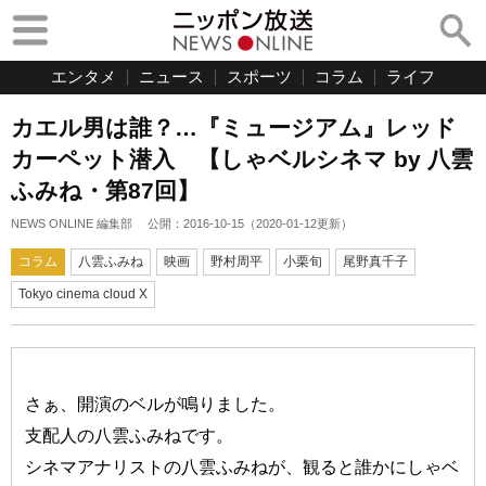
エンタメ
ニュース
スポーツ
コラム
ライフ
カエル男は誰？…『ミュージアム』レッド
カーペット潜入 【しゃベルシネマ by 八雲
ふみね・第87回】
NEWS ONLINE 編集部
公開：
2016-10-15
（
2020-01-12
更新）
コラム
八雲ふみね
映画
野村周平
小栗旬
尾野真千子
Tokyo cinema cloud X
さぁ、開演のベルが鳴りました。
支配人の八雲ふみねです。
シネマアナリストの八雲ふみねが、観ると誰かにしゃベ