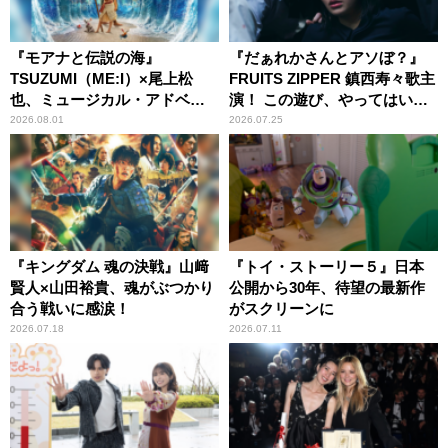
『モアナと伝説の海』
『だぁれかさんとアソぼ？』
TSUZUMI（ME:I）×尾上松
FRUITS ZIPPER 鎮西寿々歌主
也、ミュージカル・アドベン
演！ この遊び、やってはいけ
チャーで美声を響かせる
ません。
2026.08.01
2026.07.25
『キングダム 魂の決戦』山﨑
『トイ・ストーリー５』日本
賢人×山田裕貴、魂がぶつかり
公開から30年、待望の最新作
合う戦いに感涙！
がスクリーンに
2026.07.18
2026.07.11