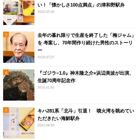
い！「懐かしさ100点満点」の津和野駅弁
2022.05.30
去年の暮れ限りで生産を終了した「梅ジャム」
を 考案し、70年間作り続けた男性のストーリ
ー
2018.07.07
『ゴジラ−1.0』神木隆之介×浜辺美波が出演、
生誕70周年記念作
2023.11.04
キハ281系「北斗」引退！ 噴火湾を眺めてい
ただきたい海鮮駅弁
2022.09.30