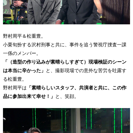
野村周平＆松重豊。
小栗旬扮する沢村刑事と共に、事件を追う警視庁捜査一課
一係のメンバー。
「（造型の作り込みが素晴らしすぎて）現場検証のシーン
は本当に辛かった」
と、撮影現場での意外な苦労を吐露す
る松重豊。
野村周平は
「素晴らしいスタッフ、共演者と共に、この作
品に参加出来て幸せ！」
と、笑顔。