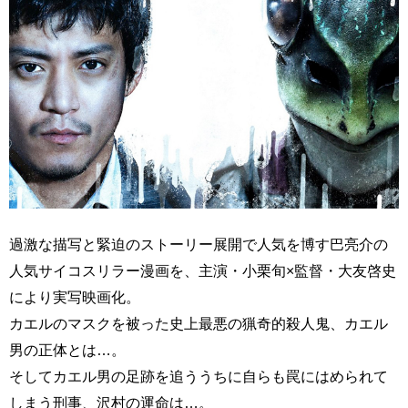
過激な描写と緊迫のストーリー展開で人気を博す巴亮介の
人気サイコスリラー漫画を、主演・小栗旬×監督・大友啓史
により実写映画化。
カエルのマスクを被った史上最悪の猟奇的殺人鬼、カエル
男の正体とは…。
そしてカエル男の足跡を追ううちに自らも罠にはめられて
しまう刑事、沢村の運命は…。