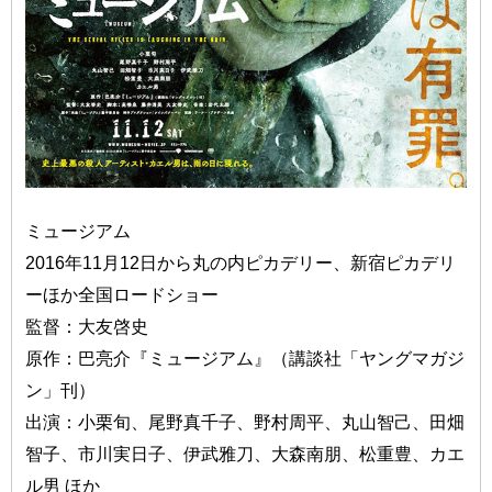
ミュージアム
2016年11月12日から丸の内ピカデリー、新宿ピカデリ
ーほか全国ロードショー
監督：大友啓史
原作：巴亮介『ミュージアム』（講談社「ヤングマガジ
ン」刊）
出演：小栗旬、尾野真千子、野村周平、丸山智己、田畑
智子、市川実日子、伊武雅刀、大森南朋、松重豊、カエ
ル男 ほか