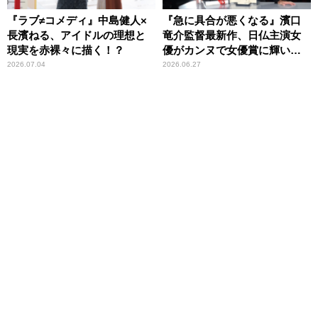
『ラブ≠コメディ』中島健人×
『急に具合が悪くなる』濱口
長濱ねる、アイドルの理想と
竜介監督最新作、日仏主演女
現実を赤裸々に描く！？
優がカンヌで女優賞に輝いた
話題作
2026.07.04
2026.06.27