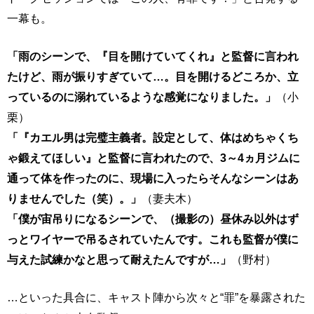
一幕も。
「雨のシーンで、『目を開けていてくれ』と監督に言われ
たけど、雨が振りすぎていて…。目を開けるどころか、立
っているのに溺れているような感覚になりました。」
（小
栗）
「『カエル男は完璧主義者。設定として、体はめちゃくち
ゃ鍛えてほしい』と監督に言われたので、3～4ヵ月ジムに
通って体を作ったのに、現場に入ったらそんなシーンはあ
りませんでした（笑）。」
（妻夫木）
「僕が宙吊りになるシーンで、（撮影の）昼休み以外はず
っとワイヤーで吊るされていたんです。これも監督が僕に
与えた試練かなと思って耐えたんですが…」
（野村）
…といった具合に、キャスト陣から次々と“罪”を暴露された